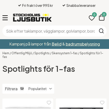
Fri frakt över 995 kr
Snabba leveranser
0
0
Kampanj på lampor från
Belid
&
badrumsbelysning
Hem
/
Offentlig Miljö
/
Spotlights
/
Skensystem 1-fas
/
Spotlights för 1-
fas
Spotlights för 1-fas
Filtrera