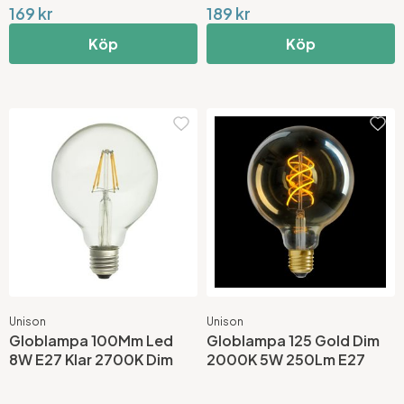
169 kr
189 kr
Köp
Köp
Unison
Unison
Globlampa 100Mm Led
Globlampa 125 Gold Dim
8W E27 Klar 2700K Dim
2000K 5W 250Lm E27