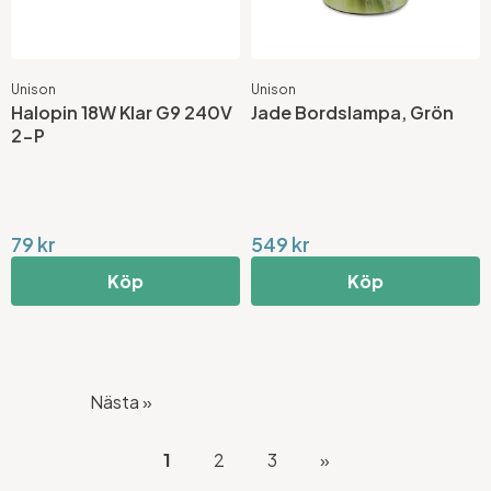
Unison
Unison
Halopin 18W Klar G9 240V
Jade Bordslampa, Grön
2-P
79 kr
549 kr
Köp
Köp
Nästa »
1
2
3
»