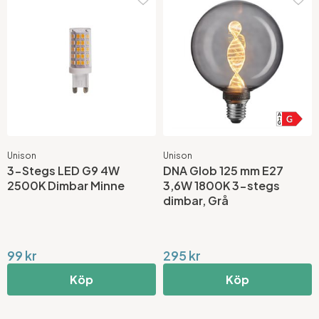
Unison
Unison
3-Stegs LED G9 4W
DNA Glob 125 mm E27
2500K Dimbar Minne
3,6W 1800K 3-stegs
dimbar, Grå
99 kr
295 kr
Köp
Köp