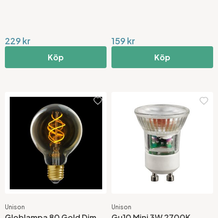
229 kr
159 kr
Köp
Köp
Unison
Unison
Globlampa 80 Gold Dim
Gu10 Mini 3W 2700K