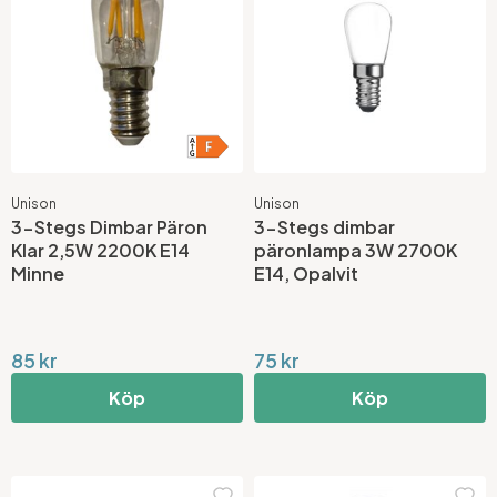
Unison
Unison
3-Stegs Dimbar Päron
3-Stegs dimbar
Klar 2,5W 2200K E14
päronlampa 3W 2700K
Minne
E14, Opalvit
85 kr
75 kr
Köp
Köp