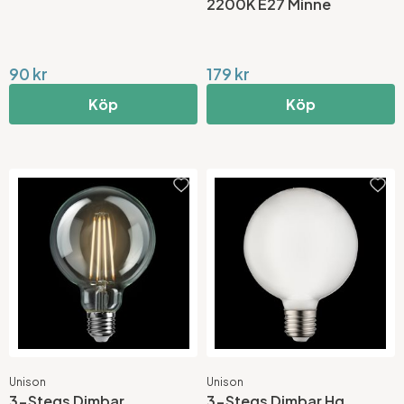
2200K E27 Minne
90 kr
179 kr
Köp
Köp
Unison
Unison
3-Stegs Dimbar
3-Stegs Dimbar Hg