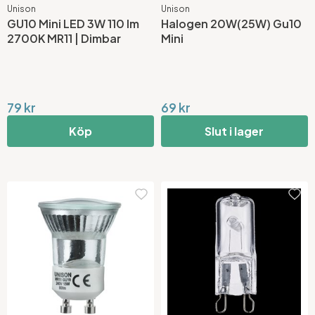
Unison
Unison
GU10 Mini LED 3W 110 lm
Halogen 20W(25W) Gu10
2700K MR11 | Dimbar
Mini
79 kr
69 kr
Köp
Slut i lager