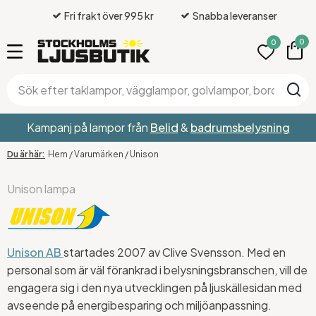
Fri frakt över 995 kr
Snabba leveranser
0
0
Kampanj på lampor från
Belid
&
badrumsbelysning
Hem
/
Varumärken
/
Unison
Unison lampa
Unison AB
startades 2007 av Clive Svensson. Med en
personal som är väl förankrad i belysningsbranschen, vill de
engagera sig i den nya utvecklingen på ljuskällesidan med
avseende på energibesparing och miljöanpassning.