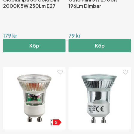
2000K 5W 250Lm E27
196Lm Dimbar
179 kr
79 kr
Köp
Köp