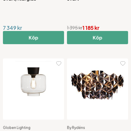
7 349 kr
1 185 kr
1 395 kr
Köp
Köp
Globen Lighting
By Rydéns