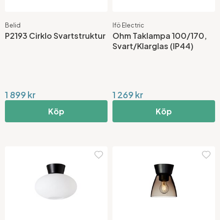
Belid
Ifö Electric
P2193 Cirklo Svartstruktur
Ohm Taklampa 100/170,
Svart/Klarglas (IP44)
1 899 kr
1 269 kr
Köp
Köp