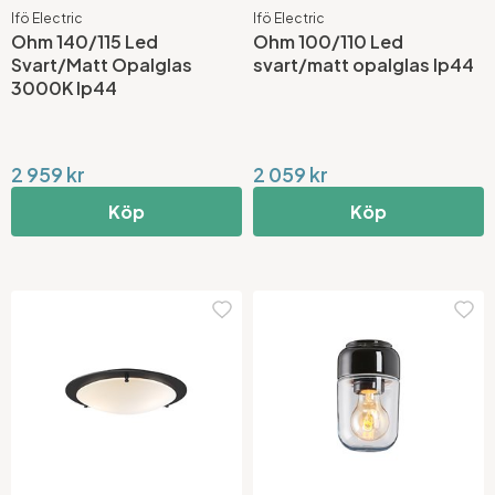
Ifö Electric
Ifö Electric
Ohm 140/115 Led
Ohm 100/110 Led
Svart/Matt Opalglas
svart/matt opalglas Ip44
3000K Ip44
2 959 kr
2 059 kr
Köp
Köp