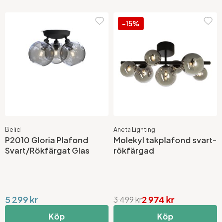
-15%
Belid
Aneta Lighting
P2010 Gloria Plafond
Molekyl takplafond svart-
Svart/Rökfärgat Glas
rökfärgad
5 299 kr
2 974 kr
3 499 kr
Köp
Köp