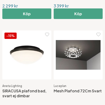
2 299 kr
3 399 kr
Köp
Köp
-15%
Aneta Lighting
Luceplan
SIRACUSA plafond bad,
Mesh Plafond 72Cm Svart
svart ej dimbar