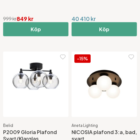
849 kr
40 410 kr
999 kr
Köp
Köp
-15%
Belid
Aneta Lighting
P2009 Gloria Plafond
NICOSIA plafond 3:a, bad,
Svart/Klarglas
svart