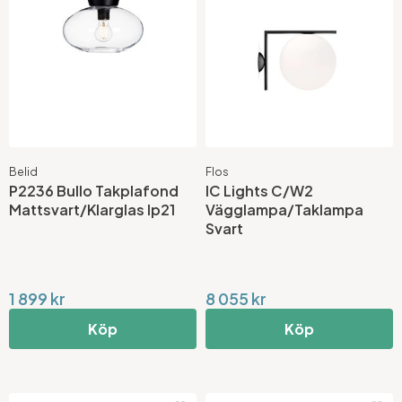
Belid
Flos
P2236 Bullo Takplafond
IC Lights C/W2
Mattsvart/Klarglas Ip21
Vägglampa/Taklampa
Svart
1 899 kr
8 055 kr
Köp
Köp