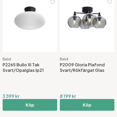
Belid
Belid
P2265 Bullo Xl Tak
P2009 Gloria Plafond
Svart/Opalglas Ip21
Svart/Rökfärgat Glas
3 399 kr
8 199 kr
Köp
Köp