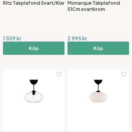
Ritz Takplafond Svart/Klar
Monarque Takplafond
51Cm svartkrom
1 559 kr
2 995 kr
Köp
Köp