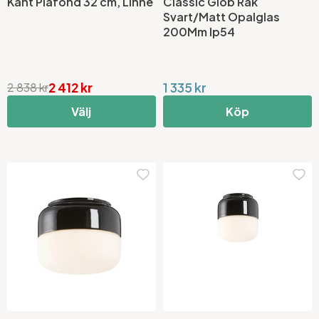
Kant Plafond 32 cm, Linne
Classic Glob Rak
Svart/Matt Opalglas
200Mm Ip54
2 412 kr
1 335 kr
2 838 kr
Välj
Köp