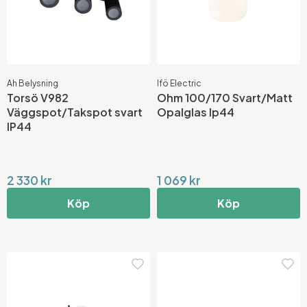
Ah Belysning
Ifö Electric
Torsö V982
Ohm 100/170 Svart/Matt
Väggspot/Takspot svart
Opalglas Ip44
IP44
2 330 kr
1 069 kr
Köp
Köp