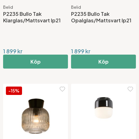
Belid
Belid
P2235 Bullo Tak
P2235 Bullo Tak
Klarglas/Mattsvart Ip21
Opalglas/Mattsvart Ip21
1 899 kr
1 899 kr
Köp
Köp
-15%