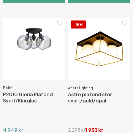
-15%
Belid
Aneta Lighting
P2010 Gloria Plafond
Astro plafond stor
Svart/Klarglas
svart/guld/opal
4 949 kr
1 953 kr
2 298 kr