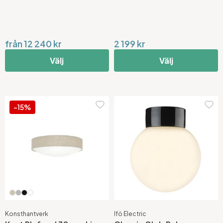
från 12 240 kr
2 199 kr
Välj
Välj
-15%
Konsthantverk
Ifö Electric