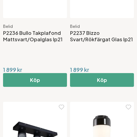
Belid
Belid
P2236 Bullo Takplafond
P2237 Bizzo
Mattsvart/Opalglas Ip21
Svart/Rökfärgat Glas Ip21
1 899 kr
1 899 kr
Köp
Köp