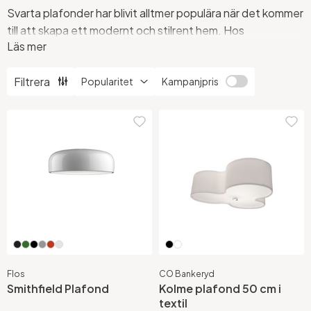
Svarta plafonder har blivit alltmer populära när det kommer
till att skapa ett modernt och stilrent hem. Hos
Läs mer
Stockholms Ljusbutik hittar du ett brett utbud av svarta
plafonder och taklampor som passar alla rum. Oavsett om
Filtrera
du letar efter en svart takplafond för ditt vardagsrum eller
Kampanjpris
en svart plafond lampa för ditt sovrum så har vi något som
passar just dina behov.
Flos
CO Bankeryd
Smithfield Plafond
Kolme plafond 50 cm i
textil