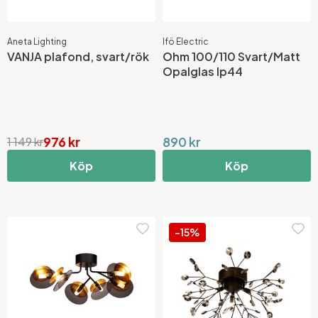
Aneta Lighting
Ifö Electric
VANJA plafond, svart/rök
Ohm 100/110 Svart/Matt
Opalglas Ip44
976 kr
890 kr
1 149 kr
Köp
Köp
-15%