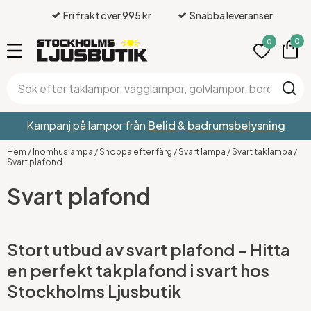
Fri frakt över 995 kr
Snabba leveranser
0
0
Kampanj på lampor från
Belid
&
badrumsbelysning
Hem
/
Inomhuslampa
/
Shoppa efter färg
/
Svart lampa
/
Svart taklampa
/
Svart plafond
Svart plafond
Stort utbud av svart plafond - Hitta
en perfekt takplafond i svart hos
Stockholms Ljusbutik