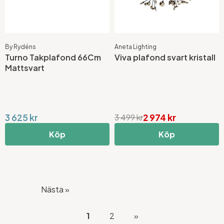
By Rydéns
Aneta Lighting
Turno Takplafond 66Cm
Viva plafond svart kristall
Mattsvart
3 625 kr
2 974 kr
3 499 kr
Köp
Köp
Nästa »
1
2
»