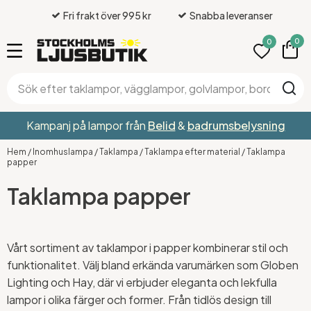
Fri frakt över 995 kr
Snabba leveranser
0
0
Kampanj på lampor från
Belid
&
badrumsbelysning
Hem
/
Inomhuslampa
/
Taklampa
/
Taklampa efter material
/
Taklampa
papper
Taklampa papper
Vårt sortiment av taklampor i papper kombinerar stil och
funktionalitet. Välj bland erkända varumärken som Globen
Lighting och Hay, där vi erbjuder eleganta och lekfulla
lampor i olika färger och former. Från tidlös design till