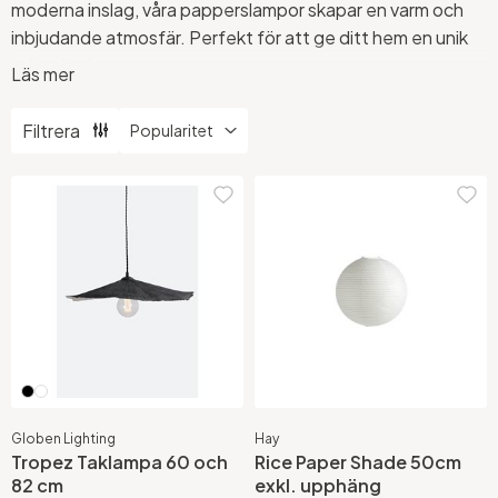
moderna inslag, våra papperslampor skapar en varm och
inbjudande atmosfär. Perfekt för att ge ditt hem en unik
stämning!
Läs mer
Se vårt breda utbud av taklampor här.
Filtrera
Globen Lighting
Hay
Tropez Taklampa 60 och
Rice Paper Shade 50cm
82 cm
exkl. upphäng