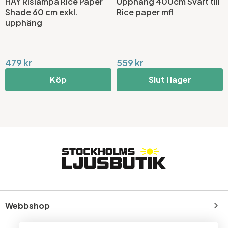
HAY Rislampa Rice Paper
Upphäng 400cm Svart till
Shade 60 cm exkl.
Rice paper mfl
upphäng
479 kr
559 kr
Köp
Slut i lager
Webbshop