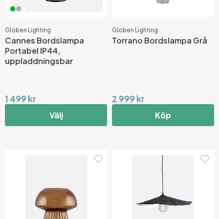
Om varor från Globen inte finns i vårt lager, så är den
normala leveranstiden c:a 1 1/2-3 veckor.
Globen Lighting
Globen Lighting
Cannes Bordslampa
Torrano Bordslampa Grå
Portabel IP44,
uppladdningsbar
1 499 kr
2 999 kr
Välj
Köp