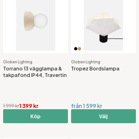
Globen Lighting
Globen Lighting
Torrano 13 vägglampa &
Tropez Bordslampa
takpafond IP44, Travertin
1 399 kr
från 1 599 kr
1 999 kr
Köp
Välj