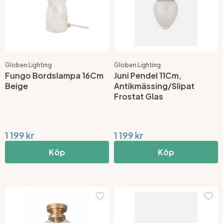
Globen Lighting
Globen Lighting
Fungo Bordslampa 16Cm
Juni Pendel 11Cm,
Beige
Antikmässing/Slipat
Frostat Glas
1 199 kr
1 199 kr
Köp
Köp