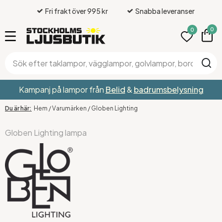
Fri frakt över 995 kr
Snabba leveranser
0
0
Kampanj på lampor från
Belid
&
badrumsbelysning
Hem
/
Varumärken
/
Globen Lighting
Globen Lighting lampa