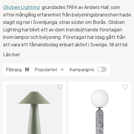
Globen Lighting
grundades 1984 av Anders Hall, som
efter mångårig erfarenhet från belysningsbranschen hade
slagit sig ner i Svenljunga, strax söder om Borås. Globen
Lighting har blivit ett av dem trendsättande företagen
inom lampor och belysning.
Företaget har idag gått från
att vara ett fåmansbolag enbart aktivt i Sverige, till att bli
en av branschens större aktörer och har nu hela Europa
Läs mer
som sin försäljningsarena. Globen Lighting designar allt
från
bordslampor
,
vägglampor
,
golvlampor
till
Filtrera
Kampanjpris
taklampor
. Globen Lighting tillverkar även en del lampor
som är godkända för att använda som
utomhusbelysning
.
Hos Stockholms Ljusbutik kan du finna ett brett sortiment
av Globen belysning,
men är det någon lampa från Globen
Lighting som du saknar så maila oss gärna
på
info@ljusbutik.se
!