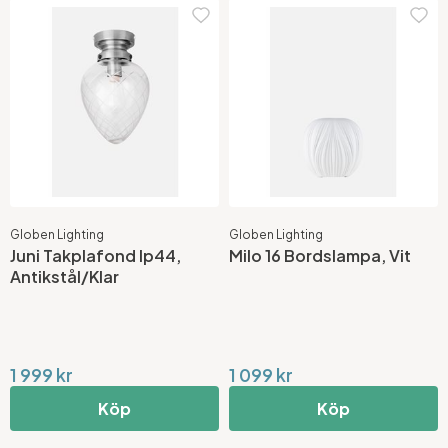
Globen Lighting
Globen Lighting
Juni Takplafond Ip44,
Milo 16 Bordslampa, Vit
Antikstål/Klar
1 999 kr
1 099 kr
Köp
Köp