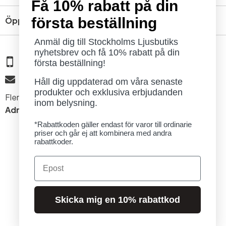
Få 10% rabatt på din
första beställning
Öppettider
Anmäl dig till Stockholms Ljusbutiks
nyhetsbrev och få 10% rabatt på din
08 - 654 29 00
första beställning!
info@ljusbutik.se
Håll dig uppdaterad om våra senaste
produkter och exklusiva erbjudanden
Fler kontaktuppgifter »
inom belysning.
Adress:
Kungsholmsgatan 6, 112 27 Stockholm
*Rabattkoden gäller endast för varor till ordinarie
priser och går ej att kombinera med andra
rabattkoder.
Email
© 2026 Stockholms Ljusbutik. Alla rättigheter förbehållna.
Skicka mig en 10% rabattkod