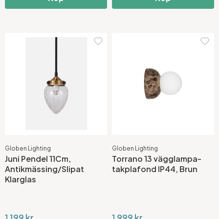
Globen Lighting
Globen Lighting
Juni Pendel 11Cm,
Torrano 13 vägglampa-
Antikmässing/Slipat
takplafond IP44, Brun
Klarglas
1 199 kr
1 999 kr