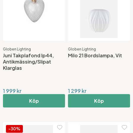
Globen Lighting
Globen Lighting
Juni Takplafond Ip44,
Milo 21 Bordslampa, Vit
Antikmässing/Slipat
Klarglas
1 999 kr
1 299 kr
Köp
Köp
-30%