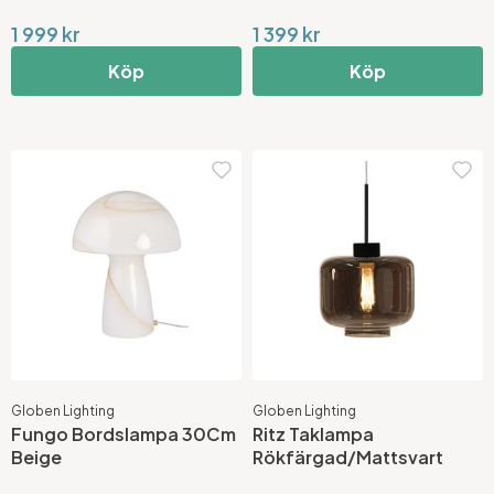
1 999 kr
1 399 kr
Köp
Köp
Globen Lighting
Globen Lighting
Fungo Bordslampa 30Cm
Ritz Taklampa
Beige
Rökfärgad/Mattsvart