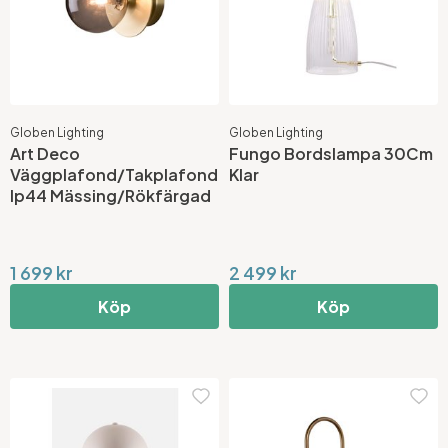
Globen Lighting
Globen Lighting
Art Deco
Fungo Bordslampa 30Cm
Väggplafond/Takplafond
Klar
Ip44 Mässing/Rökfärgad
1 699 kr
2 499 kr
Köp
Köp