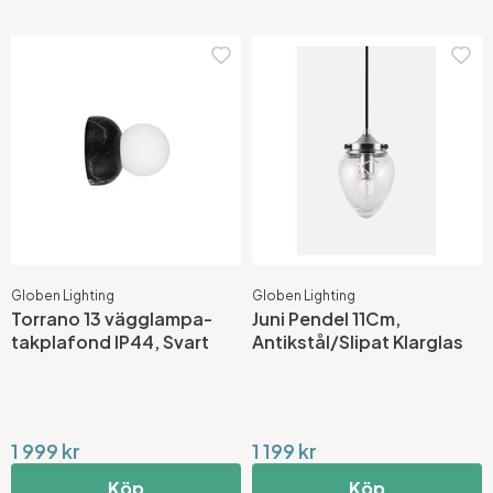
Globen Lighting
Globen Lighting
Torrano 13 vägglampa-
Juni Pendel 11Cm,
takplafond IP44, Svart
Antikstål/Slipat Klarglas
1 999 kr
1 199 kr
Köp
Köp