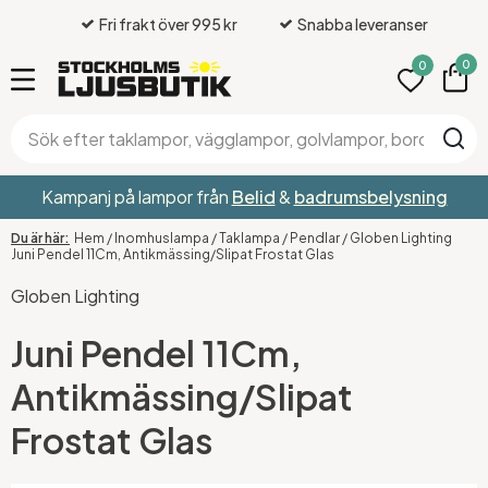
Fri frakt över 995 kr
Snabba leveranser
0
0
Kampanj på lampor från
Belid
&
badrumsbelysning
Hem
/
Inomhuslampa
/
Taklampa
/
Pendlar
/
Globen Lighting
Juni Pendel 11Cm, Antikmässing/Slipat Frostat Glas
Globen Lighting
Juni Pendel 11Cm,
Antikmässing/Slipat
Frostat Glas