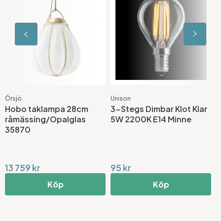
Örsjö
Unison
K
Hobo taklampa 28cm
3-Stegs Dimbar Klot Klar
F
råmässing/Opalglas
5W 2200K E14 Minne
M
35870
V
13 759 kr
95 kr
3
Köp
Köp