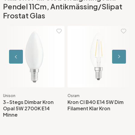
Pendel 11Cm, Antikmässing/Slipat
Frostat Glas
Unison
Osram
G
3-Stegs Dimbar Kron
Kron Cl B40 E14 5W Dim
D
Opal 5W 2700K E14
Filament Klar Kron
2
Minne
L