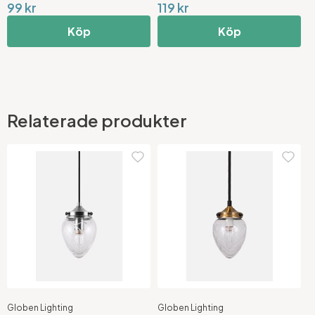
99 kr
119 kr
1
Köp
Köp
Relaterade produkter
Globen Lighting
Globen Lighting