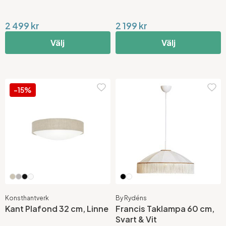
2 499 kr
2 199 kr
Välj
Välj
-15%
Konsthantverk
By Rydéns
Kant Plafond 32 cm, Linne
Francis Taklampa 60 cm,
Svart & Vit