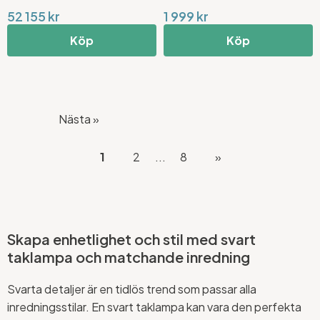
52 155 kr
1 999 kr
Köp
Köp
Nästa »
1
2
...
8
»
Skapa enhetlighet och stil med svart
taklampa och matchande inredning
Svarta detaljer är en tidlös trend som passar alla
inredningsstilar. En svart taklampa kan vara den perfekta