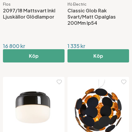
Flos
Ifö Electric
2097/18 Mattsvart Inkl
Classic Glob Rak
Ljuskällor Glödlampor
Svart/Matt Opalglas
200Mm Ip54
16 800 kr
1 335 kr
Köp
Köp