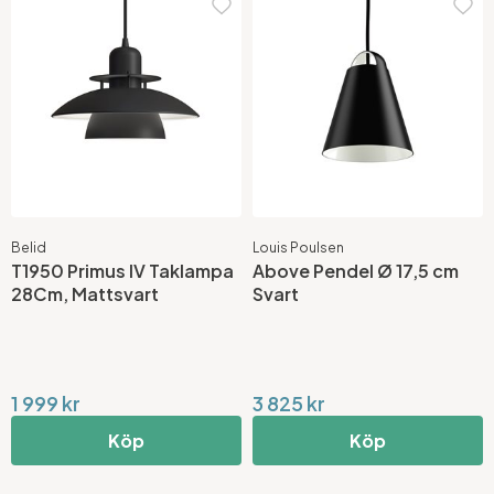
Belid
Louis Poulsen
T1950 Primus IV Taklampa
Above Pendel Ø 17,5 cm
28Cm, Mattsvart
Svart
1 999 kr
3 825 kr
Köp
Köp