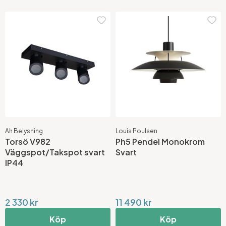
Ah Belysning
Louis Poulsen
Torsö V982
Ph5 Pendel Monokrom
Väggspot/Takspot svart
Svart
IP44
2 330 kr
11 490 kr
Köp
Köp