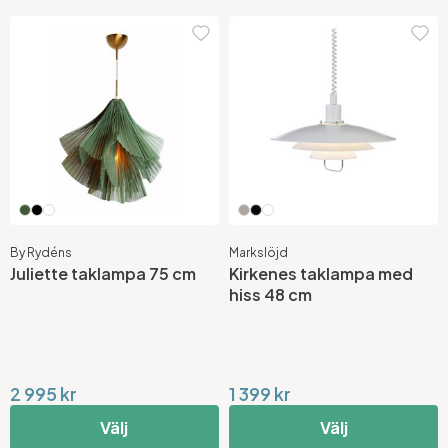
By Rydéns
Markslöjd
Juliette taklampa 75 cm
Kirkenes taklampa med
hiss 48 cm
2 995 kr
1 399 kr
Välj
Välj