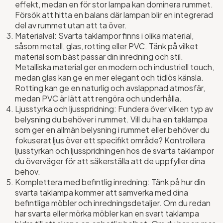
effekt, medan en för stor lampa kan dominera rummet.
Försök att hitta en balans där lampan blir en integrerad
del av rummet utan att ta över.
Materialval: Svarta taklampor finns i olika material,
såsom metall, glas, rotting eller PVC. Tänk på vilket
material som bäst passar din inredning och stil.
Metalliska material ger en modern och industriell touch,
medan glas kan ge en mer elegant och tidlös känsla.
Rotting kan ge en naturlig och avslappnad atmosfär,
medan PVC är lätt att rengöra och underhålla.
Ljusstyrka och ljusspridning: Fundera över vilken typ av
belysning du behöver i rummet. Vill du ha en taklampa
som ger en allmän belysning i rummet eller behöver du
fokuserat ljus över ett specifikt område? Kontrollera
ljusstyrkan och ljusspridningen hos de svarta taklampor
du överväger för att säkerställa att de uppfyller dina
behov.
Komplettera med befintlig inredning: Tänk på hur din
svarta taklampa kommer att samverka med dina
befintliga möbler och inredningsdetaljer. Om du redan
har svarta eller mörka möbler kan en svart taklampa