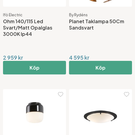
Ifö Electric
By Rydéns
Ohm 140/115 Led
Planet Taklampa 50Cm
Svart/Matt Opalglas
Sandsvart
3000K Ip44
2 959 kr
4 595 kr
Köp
Köp