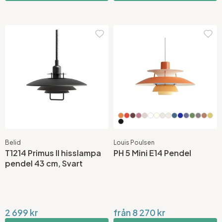
Belid
Louis Poulsen
T1214 Primus II hisslampa
PH 5 Mini E14 Pendel
pendel 43 cm, Svart
2 699 kr
från 8 270 kr