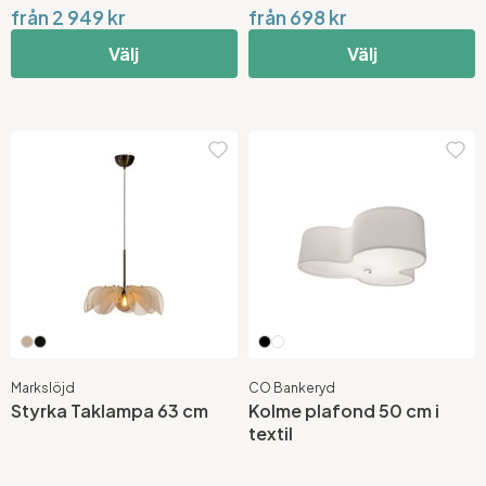
från 2 949 kr
från 698 kr
Välj
Välj
Markslöjd
CO Bankeryd
Styrka Taklampa 63 cm
Kolme plafond 50 cm i
textil