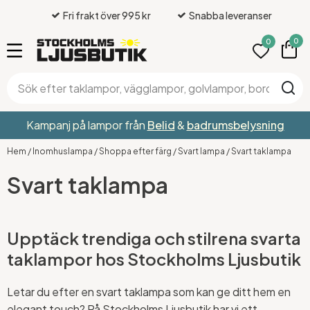
Fri frakt över 995 kr
Snabba leveranser
0
0
Kampanj på lampor från
Belid
&
badrumsbelysning
Hem
/
Inomhuslampa
/
Shoppa efter färg
/
Svart lampa
/
Svart taklampa
Svart taklampa
Upptäck trendiga och stilrena svarta
taklampor hos Stockholms Ljusbutik
Letar du efter en svart taklampa som kan ge ditt hem en
elegant touch? På Stockholms Ljusbutik har vi ett