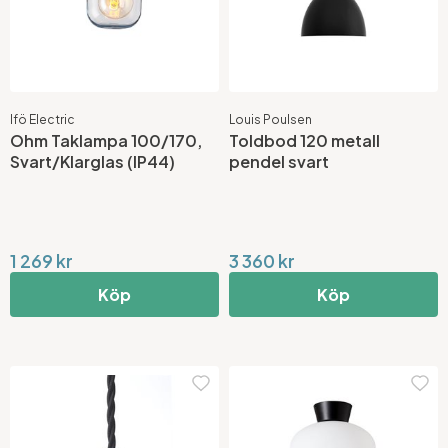
Ifö Electric
Louis Poulsen
Ohm Taklampa 100/170,
Toldbod 120 metall
Svart/Klarglas (IP44)
pendel svart
1 269 kr
3 360 kr
Köp
Köp