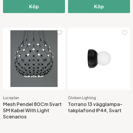
Köp
Köp
Luceplan
Globen Lighting
Mesh Pendel 80Cm Svart
Torrano 13 vägglampa-
5M Kabel With Light
takplafond IP44, Svart
Scenarios