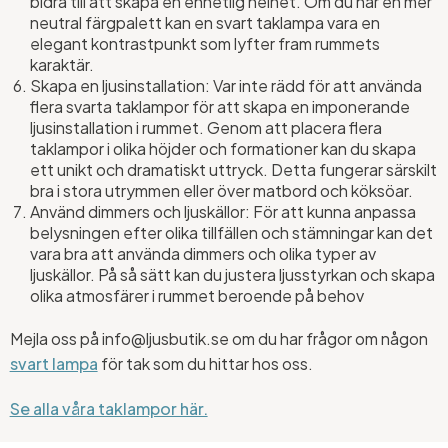
bidra till att skapa en enhetlig helhet. Om du har en mer
neutral färgpalett kan en svart taklampa vara en
elegant kontrastpunkt som lyfter fram rummets
karaktär.
Skapa en ljusinstallation: Var inte rädd för att använda
flera svarta taklampor för att skapa en imponerande
ljusinstallation i rummet. Genom att placera flera
taklampor i olika höjder och formationer kan du skapa
ett unikt och dramatiskt uttryck. Detta fungerar särskilt
bra i stora utrymmen eller över matbord och köksöar.
Använd dimmers och ljuskällor: För att kunna anpassa
belysningen efter olika tillfällen och stämningar kan det
vara bra att använda dimmers och olika typer av
ljuskällor. På så sätt kan du justera ljusstyrkan och skapa
olika atmosfärer i rummet beroende på behov
Mejla oss på info@ljusbutik.se om du har frågor om någon
svart lampa
för tak som du hittar hos oss.
Se alla våra taklampor här.