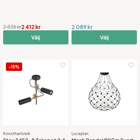
2 412 kr
2 089 kr
2 838 kr
Välj
Välj
-15%
Konsthantverk
Luceplan