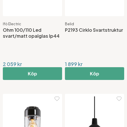
Ifö Electric
Belid
Ohm 100/110 Led
P2193 Cirklo Svartstruktur
svart/matt opalglas Ip44
2 059 kr
1 899 kr
Köp
Köp