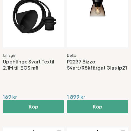
Umage
Belid
Upphänge Svart Textil
P2237 Bizzo
2,1M till EOS mfl
Svart/Rökfärgat Glas Ip21
169 kr
1 899 kr
Köp
Köp