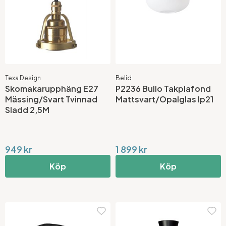
Texa Design
Belid
Skomakarupphäng E27
P2236 Bullo Takplafond
Mässing/Svart Tvinnad
Mattsvart/Opalglas Ip21
Sladd 2,5M
949 kr
1 899 kr
Köp
Köp