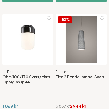
-50%
Ifö Electric
Foscarini
Ohm 100/170 Svart/Matt
Tite 2 Pendellampa, Svart
Opalglas Ip44
1 069 kr
2 944 kr
5 889 kr