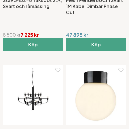
Stav 3452-8 Takspot 2:A,
Mesh Pendel 80Cm Svart
Svart och råmässing
1M Kabel Dimbar Phase
Cut
7 225 kr
47 895 kr
8 500 kr
Köp
Köp