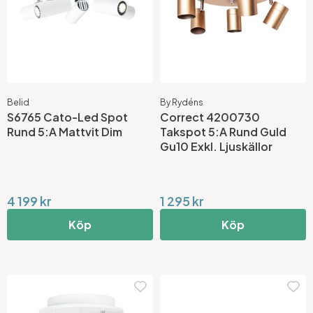
Belid
By Rydéns
S6765 Cato-Led Spot
Correct 4200730
Rund 5:A Mattvit Dim
Takspot 5:A Rund Guld
Gu10 Exkl. Ljuskällor
4 199 kr
1 295 kr
Köp
Köp