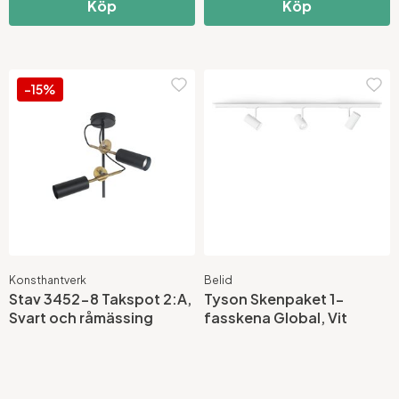
Köp
Köp
-15%
Konsthantverk
Belid
Stav 3452-8 Takspot 2:A,
Tyson Skenpaket 1-
Svart och råmässing
fasskena Global, Vit