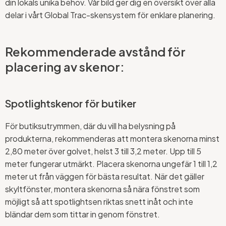
din lokals unika behov. Vår bild ger dig en översikt över alla
delar i vårt Global Trac-skensystem för enklare planering.
Rekommenderade avstånd för
placering av skenor:
Spotlightskenor för butiker
För butiksutrymmen, där du vill ha belysning på
produkterna, rekommenderas att montera skenorna minst
2,80 meter över golvet, helst 3 till 3,2 meter. Upp till 5
meter fungerar utmärkt. Placera skenorna ungefär 1 till 1,2
meter ut från väggen för bästa resultat. När det gäller
skyltfönster, montera skenorna så nära fönstret som
möjligt så att spotlightsen riktas snett inåt och inte
bländar dem som tittar in genom fönstret.