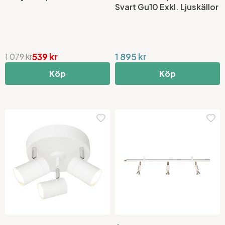
Svart Gu10 Exkl. Ljuskällor
539 kr
1 895 kr
1 079 kr
Köp
Köp