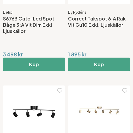
Belid
By Rydéns
S6763 Cato-Led Spot
Correct Takspot 6:A Rak
Båge 3:A Vit Dim Exkl
Vit Gu10 Exkl. Ljuskällor
Ljuskällor
3 498 kr
1 895 kr
Köp
Köp