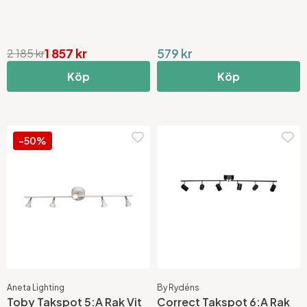
1 857 kr
579 kr
2 185 kr
Köp
Köp
-50%
Aneta Lighting
By Rydéns
Toby Takspot 5:A Rak Vit
Correct Takspot 6:A Rak