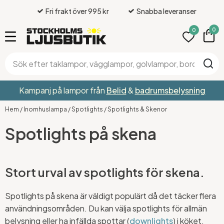
Fri frakt över 995 kr
Snabba leveranser
0
0
Kampanj på lampor från
Belid
&
badrumsbelysning
Hem
/
Inomhuslampa
/
Spotlights
/
Spotlights & Skenor
Spotlights på skena
Stort urval av spotlights för skena.
Spotlights på skena är väldigt populärt då det täcker flera
användningsområden. Du kan välja spotlights för allmän
belysning eller ha infällda spottar (
downlights
) i köket,