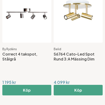
By Rydéns
Belid
Correct 4 takspot,
S6764 Cato-Led Spot
Stålgrå
Rund 3:A Mässing Dim
1 195 kr
4 099 kr
Köp
Köp