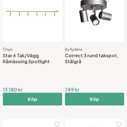
Örsjö
By Rydéns
Star 6 Tak/Vägg
Correct 3 rund takspot,
Råmässing Spotlight
Stålgrå
13 180 kr
749 kr
Köp
Köp