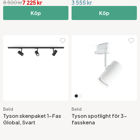
7 225 kr
3 555 kr
8 500 kr
Köp
Köp
Belid
Belid
Tyson skenpaket 1-Fas
Tyson spotlight för 3-
Global, Svart
fasskena