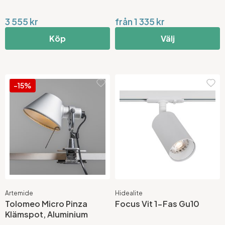
3 555 kr
från 1 335 kr
Köp
Välj
-15%
Artemide
Hidealite
Tolomeo Micro Pinza
Focus Vit 1-Fas Gu10
Klämspot, Aluminium