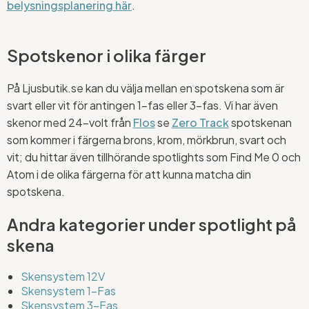
belysningsplanering här
.
Spotskenor i olika färger
På Ljusbutik.se kan du välja mellan en spotskena som är
svart eller vit för antingen 1-fas eller 3-fas. Vi har även
skenor med 24-volt från
Flos
se
Zero Track
spotskenan
som kommer i färgerna brons, krom, mörkbrun, svart och
vit; du hittar även tillhörande spotlights som Find Me 0 och
Atom i de olika färgerna för att kunna matcha din
spotskena.
Andra kategorier under spotlight på
skena
Skensystem 12V
Skensystem 1-Fas
Skensystem 3-Fas