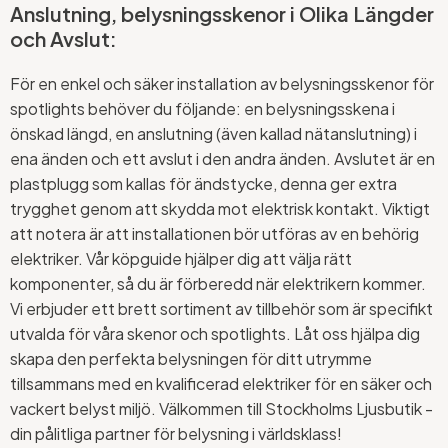
Anslutning, belysningsskenor i Olika Längder
och Avslut:
För en enkel och säker installation av belysningsskenor för
spotlights behöver du följande: en belysningsskena i
önskad längd, en anslutning (även kallad nätanslutning) i
ena änden och ett avslut i den andra änden. Avslutet är en
plastplugg som kallas för ändstycke, denna ger extra
trygghet genom att skydda mot elektrisk kontakt. Viktigt
att notera är att installationen bör utföras av en behörig
elektriker. Vår köpguide hjälper dig att välja rätt
komponenter, så du är förberedd när elektrikern kommer.
Vi erbjuder ett brett sortiment av tillbehör som är specifikt
utvalda för våra skenor och spotlights. Låt oss hjälpa dig
skapa den perfekta belysningen för ditt utrymme
tillsammans med en kvalificerad elektriker för en säker och
vackert belyst miljö. Välkommen till Stockholms Ljusbutik -
din pålitliga partner för belysning i världsklass!