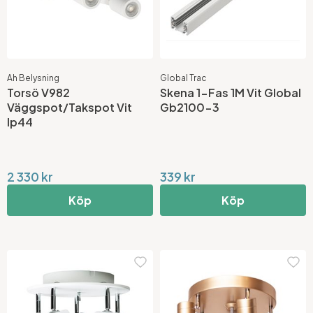
Ah Belysning
Global Trac
Torsö V982
Skena 1-Fas 1M Vit Global
Väggspot/Takspot Vit
Gb2100-3
Ip44
2 330 kr
339 kr
Köp
Köp