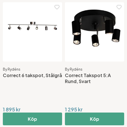
By Rydéns
By Rydéns
Correct 6 takspot, Stålgrå
Correct Takspot 5:A
Rund, Svart
1 895 kr
1 295 kr
Köp
Köp