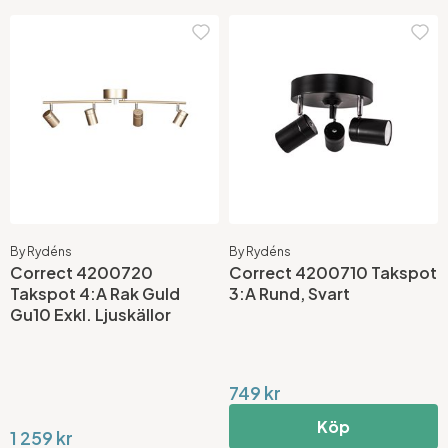
By Rydéns
By Rydéns
Correct 4200720
Correct 4200710 Takspot
Takspot 4:A Rak Guld
3:A Rund, Svart
Gu10 Exkl. Ljuskällor
749 kr
Köp
1 259 kr