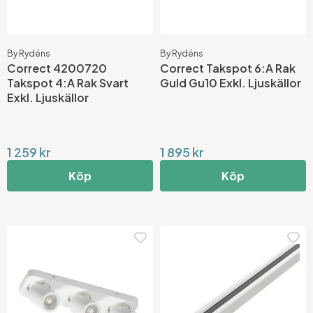
By Rydéns
By Rydéns
Correct 4200720
Correct Takspot 6:A Rak
Takspot 4:A Rak Svart
Guld Gu10 Exkl. Ljuskällor
Exkl. Ljuskällor
1 259 kr
1 895 kr
Köp
Köp