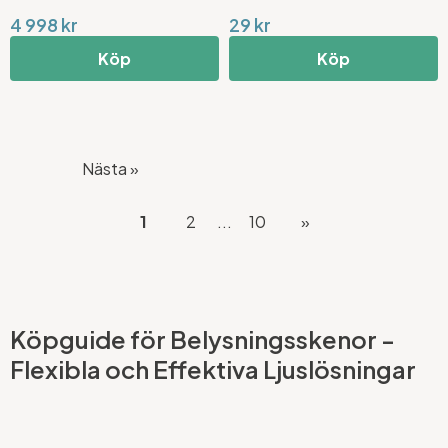
4 998 kr
29 kr
Köp
Köp
Nästa »
1
2
...
10
»
Köpguide för Belysningsskenor -
Flexibla och Effektiva Ljuslösningar