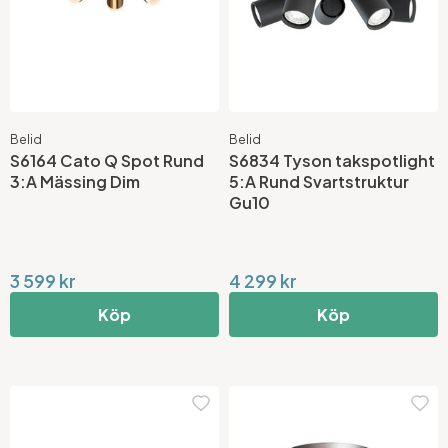
Belid
Belid
S6164 Cato Q Spot Rund
S6834 Tyson takspotlight
3:A Mässing Dim
5:A Rund Svartstruktur
Gu10
3 599 kr
4 299 kr
Köp
Köp