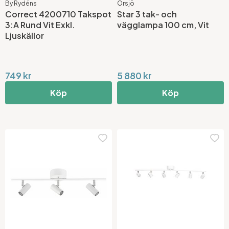
By Rydéns
Örsjö
Correct 4200710 Takspot
Star 3 tak- och
3:A Rund Vit Exkl.
vägglampa 100 cm, Vit
Ljuskällor
749 kr
5 880 kr
Köp
Köp