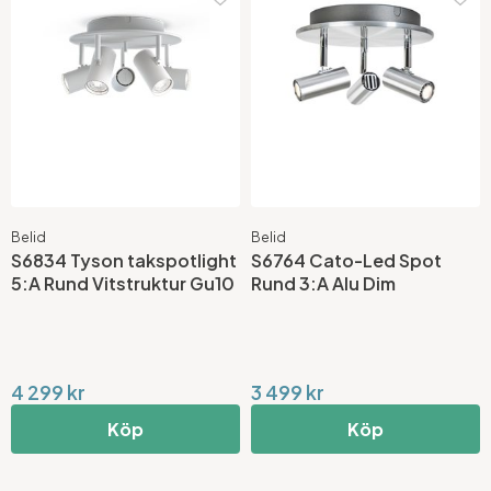
Belid
Belid
S6834 Tyson takspotlight
S6764 Cato-Led Spot
5:A Rund Vitstruktur Gu10
Rund 3:A Alu Dim
4 299 kr
3 499 kr
Köp
Köp