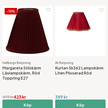
-15%
Hallbergs Belysning
Ah Belysning
Margareta Stilskärm
Kurtan Sk362 Lampskärm
Läslampskärm, Röd
Liten Plisserad Röd
Toppring E27
423 kr
389 kr
498 kr
Köp
Köp