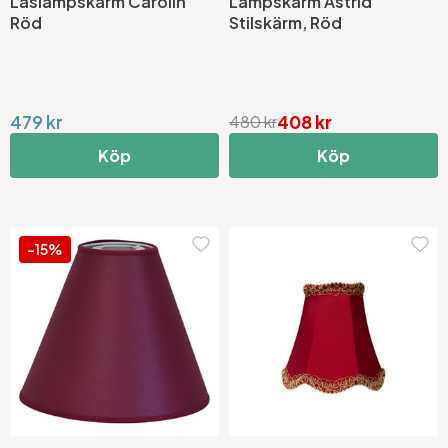
Läslampskärm Carolin
Lampskärm Astrid
Röd
Stilskärm, Röd
479 kr
408 kr
480 kr
Köp
Köp
-15%