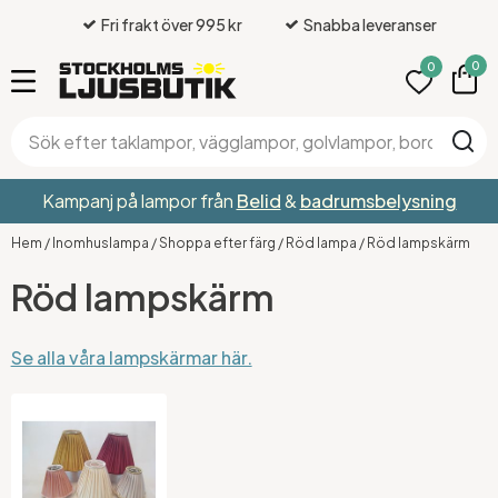
Fri frakt över 995 kr
Snabba leveranser
0
0
Kampanj på lampor från
Belid
&
badrumsbelysning
Hem
/
Inomhuslampa
/
Shoppa efter färg
/
Röd lampa
/
Röd lampskärm
Röd lampskärm
Se alla våra lampskärmar här.