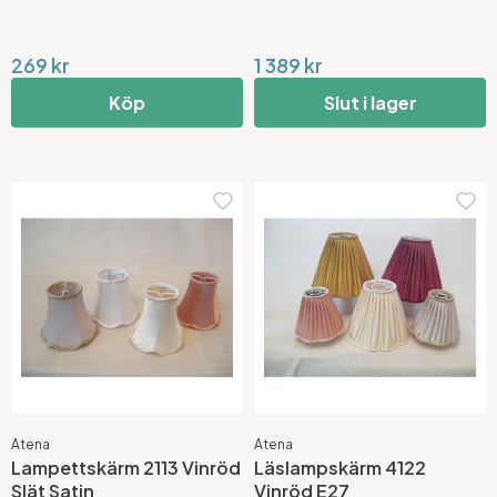
269 kr
1 389 kr
Köp
Slut i lager
Atena
Atena
Lampettskärm 2113 Vinröd
Läslampskärm 4122
Slät Satin
Vinröd E27