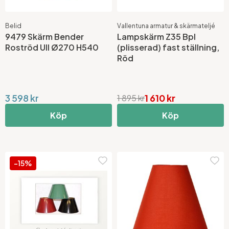
Belid
Vallentuna armatur & skärmateljé
9479 Skärm Bender
Lampskärm Z35 Bpl
Roströd Ull Ø270 H540
(plisserad) fast ställning,
Röd
3 598 kr
1 610 kr
1 895 kr
Köp
Köp
-15%