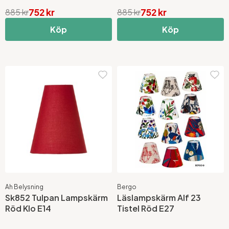
752 kr
752 kr
885 kr
885 kr
Köp
Köp
Ah Belysning
Bergo
Sk852 Tulpan Lampskärm
Läslampskärm Alf 23
Röd Klo E14
Tistel Röd E27