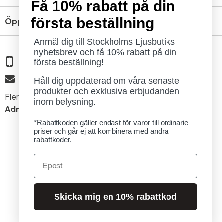
Få 10% rabatt på din
första beställning
Öppettider
Anmäl dig till Stockholms Ljusbutiks
nyhetsbrev och få 10% rabatt på din
08 - 654 29 00
första beställning!
info@ljusbutik.se
Håll dig uppdaterad om våra senaste
produkter och exklusiva erbjudanden
Fler kontaktuppgifter »
inom belysning.
Adress:
Kungsholmsgatan 6, 112 27 Stockholm
*Rabattkoden gäller endast för varor till ordinarie
priser och går ej att kombinera med andra
rabattkoder.
Email
© 2026 Stockholms Ljusbutik. Alla rättigheter förbehållna.
Skicka mig en 10% rabattkod