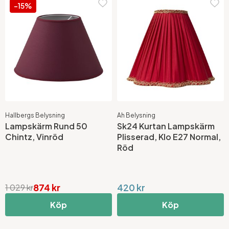
-15%
Hallbergs Belysning
Ah Belysning
Lampskärm Rund 50
Sk24 Kurtan Lampskärm
Chintz, Vinröd
Plisserad, Klo E27 Normal,
Röd
874 kr
420 kr
1 029 kr
Köp
Köp