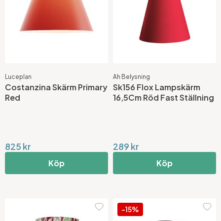
Luceplan
Ah Belysning
Costanzina Skärm Primary
Sk156 Flox Lampskärm
Red
16,5Cm Röd Fast Ställning
825 kr
289 kr
Köp
Köp
-15%