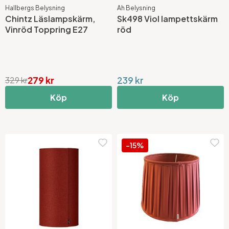
Hallbergs Belysning
Ah Belysning
Chintz Läslampskärm,
Sk498 Viol lampettskärm
Vinröd Toppring E27
röd
279 kr
239 kr
329 kr
Köp
Köp
-15%