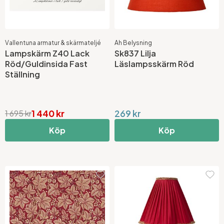
Vallentuna armatur & skärmateljé
Ah Belysning
Lampskärm Z40 Lack
Sk837 Lilja
Röd/Guldinsida Fast
Läslampsskärm Röd
Ställning
1 440 kr
269 kr
1 695 kr
Köp
Köp