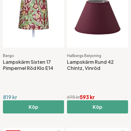
Bergo
Hallbergs Belysning
Lampskärm Sixten 17
Lampskärm Rund 42
Pimpernel Röd Klo E14
Chintz, Vinröd
819 kr
593 kr
698 kr
Köp
Köp