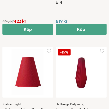
E14
423 kr
819 kr
498 kr
Köp
Köp
-15%
Nielsen Light
Hallbergs Belysning