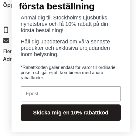
första beställning
Öppettider
Anmäl dig till Stockholms Ljusbutiks
nyhetsbrev och få 10% rabatt på din
08 - 654 29 00
första beställning!
info@ljusbutik.se
Håll dig uppdaterad om våra senaste
produkter och exklusiva erbjudanden
Fler kontaktuppgifter »
inom belysning.
Adress:
Kungsholmsgatan 6, 112 27 Stockholm
*Rabattkoden gäller endast för varor till ordinarie
priser och går ej att kombinera med andra
rabattkoder.
Email
© 2026 Stockholms Ljusbutik. Alla rättigheter förbehållna.
Skicka mig en 10% rabattkod