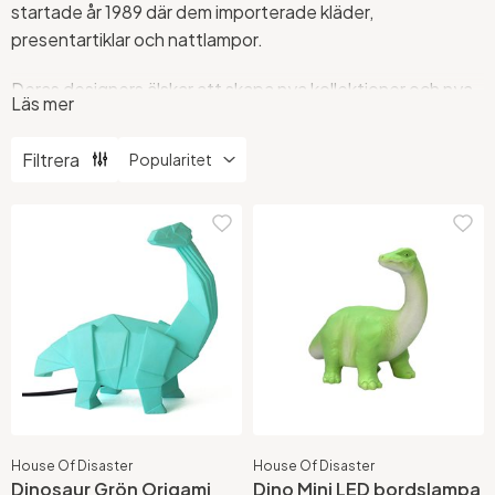
startade år 1989 där dem importerade kläder,
presentartiklar och nattlampor.
Deras designers älskar att skapa nya kollektioner och nya
Läs mer
produkter är en stor del av varumärket House of Disaster.
På Stockholms Ljusbutik har vi barnlampor och ljusslingor
Filtrera
för barn från House of Disaster.
Mejla oss på
info@ljusbutik.se
om du har några frågor.
House Of Disaster
House Of Disaster
Dinosaur Grön Origami
Dino Mini LED bordslampa