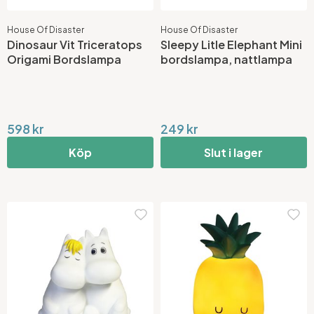
House Of Disaster
House Of Disaster
Dinosaur Vit Triceratops
Sleepy Litle Elephant Mini
Origami Bordslampa
bordslampa, nattlampa
598 kr
249 kr
Köp
Slut i lager