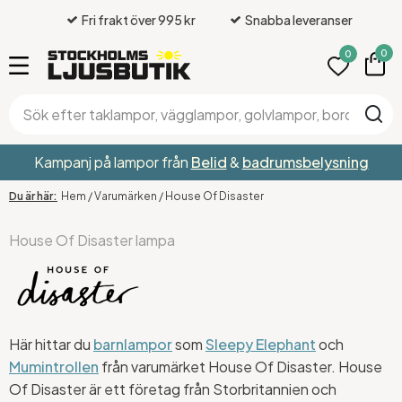
Fri frakt över 995 kr
Snabba leveranser
0
0
Kampanj på lampor från
Belid
&
badrumsbelysning
Hem
/
Varumärken
/
House Of Disaster
House Of Disaster lampa
Här hittar du
barnlampor
som
Sleepy Elephant
och
Mumintrollen
från varumärket House Of Disaster. House
Of Disaster är ett företag från Storbritannien och