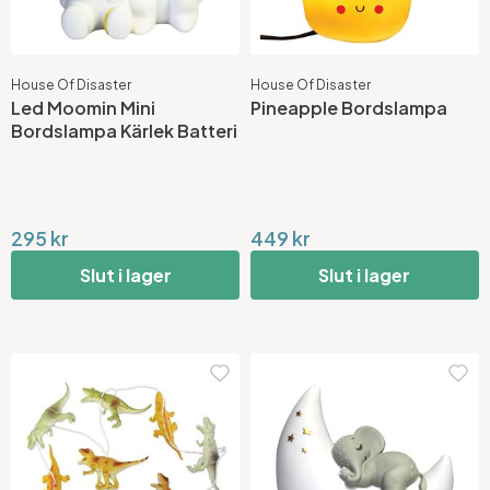
House Of Disaster
House Of Disaster
Led Moomin Mini
Pineapple Bordslampa
Bordslampa Kärlek Batteri
295 kr
449 kr
Slut i lager
Slut i lager