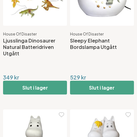
House Of Disaster
House Of Disaster
Ljusslinga Dinosaurer
Sleepy Elephant
Natural Batteridriven
Bordslampa Utgått
Utgått
349 kr
529 kr
Slut i lager
Slut i lager