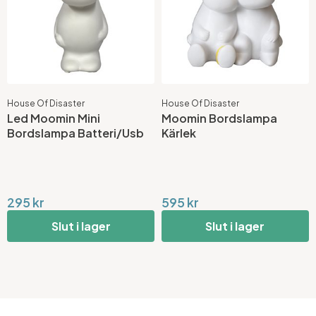
House Of Disaster
House Of Disaster
Led Moomin Mini
Moomin Bordslampa
Bordslampa Batteri/Usb
Kärlek
295 kr
595 kr
Slut i lager
Slut i lager