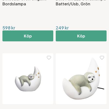
Bordslampa
Batteri/Usb, Grön
598 kr
249 kr
Köp
Köp