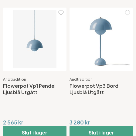
Andtradition
Andtradition
Flowerpot Vp1 Pendel
Flowerpot Vp3 Bord
Ljusblå Utgått
Ljusblå Utgått
2 565 kr
3 280 kr
Slut i lager
Slut i lager