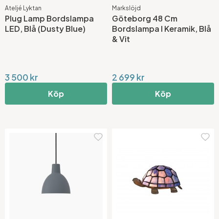
Ateljé Lyktan
Markslöjd
Plug Lamp Bordslampa
Göteborg 48 Cm
LED, Blå (Dusty Blue)
Bordslampa I Keramik, Blå
& Vit
3 500 kr
2 699 kr
Köp
Köp