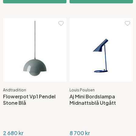
Andtradition
Louis Poulsen
Flowerpot Vp1 Pendel
Aj Mini Bordslampa
Stone Blå
Midnattsblå Utgått
2 680 kr
8 700 kr