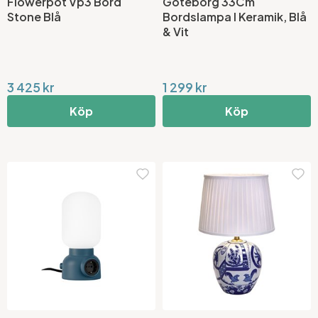
Flowerpot Vp3 Bord
Göteborg 33Cm
Stone Blå
Bordslampa I Keramik, Blå
& Vit
3 425 kr
1 299 kr
Köp
Köp