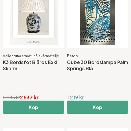
Vallentuna armatur & skärmateljé
Bergo
K3 Bordsfot Blåros Exkl
Cube 30 Bordslampa Palm
Skärm
Springs Blå
2 537 kr
1 219 kr
2 985 kr
Köp
Köp