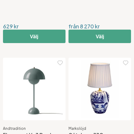
629 kr
från 8 270 kr
Välj
Välj
Andtradition
Markslöjd