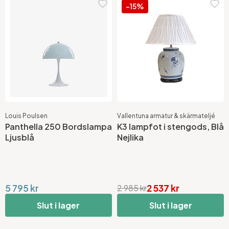
-15%
Louis Poulsen
Vallentuna armatur & skärmateljé
Panthella 250 Bordslampa
K3 lampfot i stengods, Blå
Ljusblå
Nejlika
5 795 kr
2 537 kr
2 985 kr
Slut i lager
Slut i lager