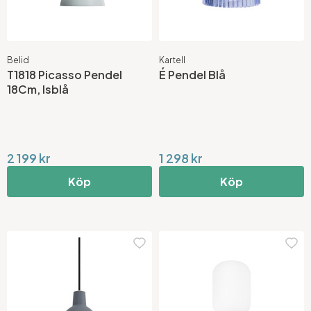
Belid
Kartell
T1818 Picasso Pendel
É Pendel Blå
18Cm, Isblå
2 199 kr
1 298 kr
Köp
Köp