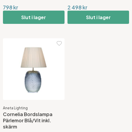
798 kr
2 498 kr
Slut i lager
Slut i lager
Aneta Lighting
Cornelia Bordslampa
Pärlemor Blå/Vit inkl.
skärm