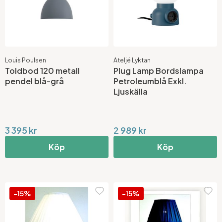
Louis Poulsen
Ateljé Lyktan
Toldbod 120 metall
Plug Lamp Bordslampa
pendel blå-grå
Petroleumblå Exkl.
Ljuskälla
3 395 kr
2 989 kr
Köp
Köp
-15%
-15%