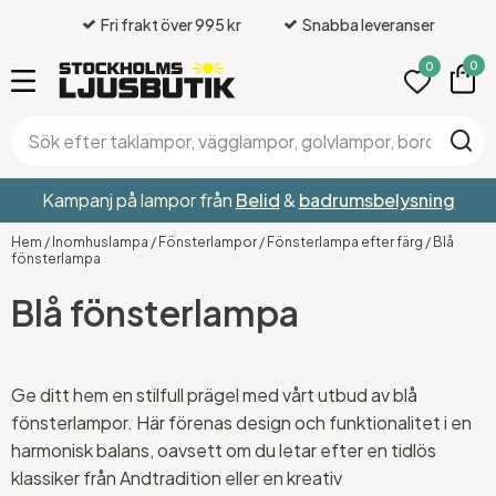
Fri frakt över 995 kr
Snabba leveranser
0
0
Kampanj på lampor från
Belid
&
badrumsbelysning
Hem
/
Inomhuslampa
/
Fönsterlampor
/
Fönsterlampa efter färg
/
Blå
fönsterlampa
Blå fönsterlampa
Ge ditt hem en stilfull prägel med vårt utbud av blå
fönsterlampor. Här förenas design och funktionalitet i en
harmonisk balans, oavsett om du letar efter en tidlös
klassiker från Andtradition eller en kreativ