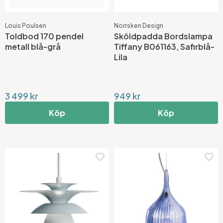
Louis Poulsen
Norrsken Design
Toldbod 170 pendel
Sköldpadda Bordslampa
metall blå-grå
Tiffany B061163, Safirblå-
Lila
3 499 kr
949 kr
Köp
Köp