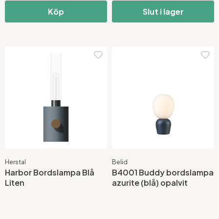
Köp
Slut i lager
Herstal
Belid
Harbor Bordslampa Blå
B4001 Buddy bordslampa
Liten
azurite (blå) opalvit