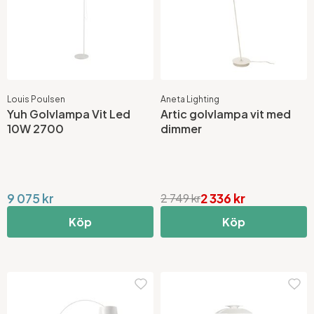
Louis Poulsen
Aneta Lighting
Yuh Golvlampa Vit Led
Artic golvlampa vit med
10W 2700
dimmer
9 075 kr
2 336 kr
2 749 kr
Köp
Köp