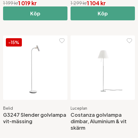
1 019 kr
1 104 kr
1 199 kr
1 299 kr
Köp
Köp
-15%
Belid
Luceplan
G3247 Slender golvlampa
Costanza golvlampa
vit-mässing
dimbar, Aluminium & vit
skärm