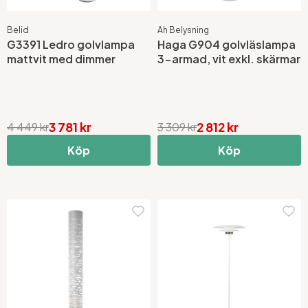
Belid
Ah Belysning
G3391 Ledro golvlampa
Haga G904 golvläslampa
mattvit med dimmer
3-armad, vit exkl. skärmar
3 781 kr
2 812 kr
4 449 kr
3 309 kr
Köp
Köp