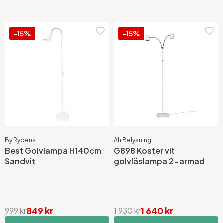
-15%
-15%
By Rydéns
Ah Belysning
Best Golvlampa H140cm
G898 Koster vit
Sandvit
golvläslampa 2-armad
849 kr
1 640 kr
999 kr
1 930 kr