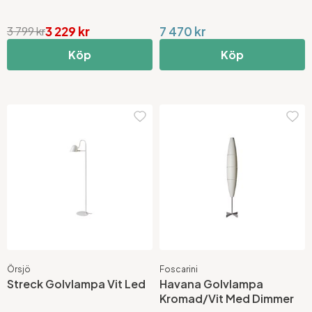
3 229 kr
7 470 kr
3 799 kr
Köp
Köp
Örsjö
Foscarini
Streck Golvlampa Vit Led
Havana Golvlampa
Kromad/Vit Med Dimmer