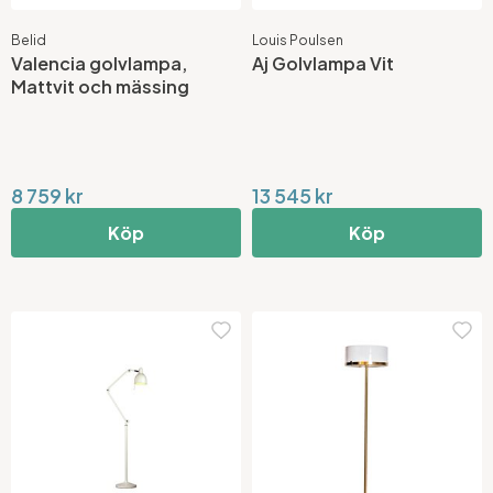
Belid
Louis Poulsen
Valencia golvlampa,
Aj Golvlampa Vit
Mattvit och mässing
8 759 kr
13 545 kr
Köp
Köp