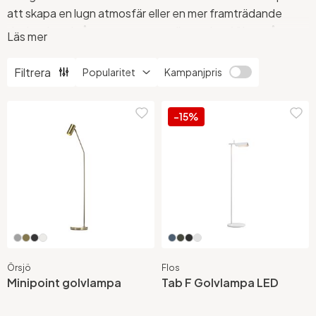
att skapa en lugn atmosfär eller en mer framträdande
design, har vi något som passar alla smaker. Vi har många
Läs mer
vita golvlampor som sprider ett mjukt och behagligt ljus i
rummet och med justerbara ljusstyrkor och
Filtrera
Kampanjpris
färgtemperaturer kan du enkelt skapa rätt stämning. Låt
ditt hem stråla med våra vita golvlampor!
-15%
Se alla våra golvlampor här.
Örsjö
Flos
Minipoint golvlampa
Tab F Golvlampa LED