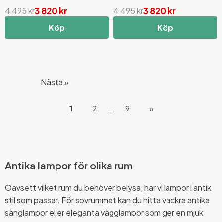
3 820 kr
3 820 kr
4 495 kr
4 495 kr
Köp
Köp
Nästa »
1
2
...
9
»
Antika lampor för olika rum
Oavsett vilket rum du behöver belysa, har vi lampor i antik
stil som passar. För sovrummet kan du hitta vackra antika
sänglampor eller eleganta vägglampor som ger en mjuk