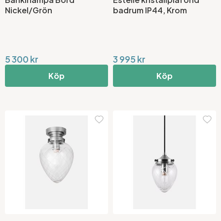
Nickel/Grön
badrum IP44, Krom
5 300 kr
3 995 kr
Köp
Köp