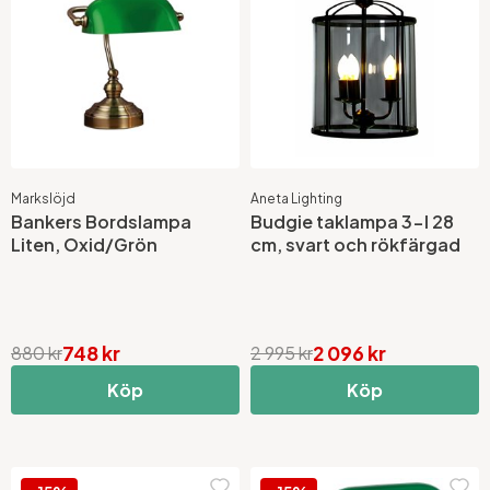
Markslöjd
Aneta Lighting
Bankers Bordslampa
Budgie taklampa 3-l 28
Liten, Oxid/Grön
cm, svart och rökfärgad
748 kr
2 096 kr
880 kr
2 995 kr
Köp
Köp