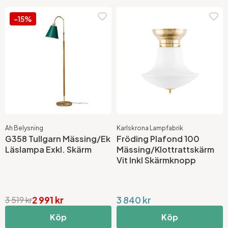
-15%
Ah Belysning
Karlskrona Lampfabrik
G358 Tullgarn Mässing/Ek
Fröding Plafond 100
Läslampa Exkl. Skärm
Mässing/Klottrattskärm
Vit Inkl Skärmknopp
2 991 kr
3 840 kr
3 519 kr
Köp
Köp