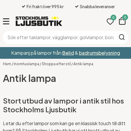
Fri frakt över 995 kr
Snabba leveranser
0
0
Kampanj på lampor från
Belid
&
badrumsbelysning
Hem
/
Inomhuslampa
/
Shoppa efter stil
/
Antik lampa
Antik lampa
Stort utbud av lampor i antik stil hos
Stockholms Ljusbutik
Letar du efter lampor som kan ge en klassisk touch till ditt
hem? På Stockholms Ljusbutik har vi ett brett utbud av