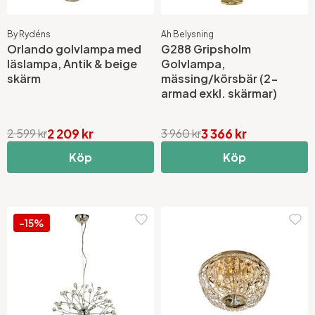
By Rydéns
Ah Belysning
Orlando golvlampa med
G288 Gripsholm
läslampa, Antik & beige
Golvlampa,
skärm
mässing/körsbär (2-
armad exkl. skärmar)
2 209 kr
3 366 kr
2 599 kr
3 960 kr
Köp
Köp
-15%