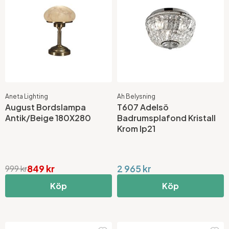
Aneta Lighting
Ah Belysning
August Bordslampa
T607 Adelsö
Antik/Beige 180X280
Badrumsplafond Kristall
Krom Ip21
849 kr
2 965 kr
999 kr
Köp
Köp