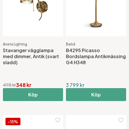
Aneta Lighting
Belid
Stavanger vägglampa
B4295 Picasso
med dimmer, Antik (svart
Bordslampa Antikmässing
sladd)
G4 H348
348 kr
3 799 kr
498 kr
Köp
Köp
-15%