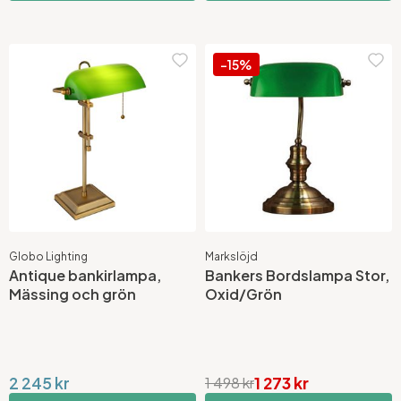
-15%
Globo Lighting
Markslöjd
Antique bankirlampa,
Bankers Bordslampa Stor,
Mässing och grön
Oxid/Grön
2 245 kr
1 273 kr
1 498 kr