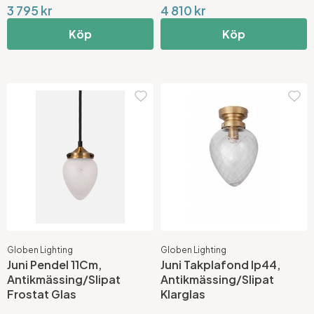
3 795 kr
4 810 kr
Köp
Köp
Globen Lighting
Globen Lighting
Juni Pendel 11Cm,
Juni Takplafond Ip44,
Antikmässing/Slipat
Antikmässing/Slipat
Frostat Glas
Klarglas