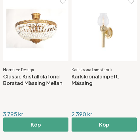
Norrsken Design
Karlskrona Lampfabrik
Classic Kristallplafond
Karlskronalampett,
Borstad Mässing Mellan
Mässing
3 795 kr
2 390 kr
Köp
Köp