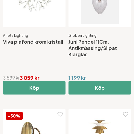
Aneta Lighting
Globen Lighting
Viva plafond krom kristall
Juni Pendel 11Cm,
Antikmässing/Slipat
Klarglas
3 059 kr
1 199 kr
3 599 kr
Köp
Köp
-30%