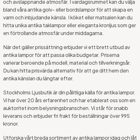
och avslappnande atmosfär. I vardagsrummet kan du välja
bland våra antika golv- eller bordslampor för att skapa en
varm och inbjudande känsla. I köket eller matsalen kan du
hitta unika antika taklampor eller eleganta kronljus som ger
en förtrollande atmosfär under middagarna.
När det gäller prissättning erbjuder vi ett brett utbud av
antika lampor för att passa olika budgetar. Priserna
varierar beroende på modell, material och tillverkningsår.
Du kan hitta prisvärda alternativ för att ge ditt hem den
antika känslan du längtar efter.
Stockholms Ljusbutik är din pålitliga källa för antika lampor.
Vi har över 20 års erfarenhet och har etablerat oss som en
auktoritet inom belysningsbranschen. Vi står för snabb
leverans och erbjuder fri frakt för beställningar över 995
kronor.
Utforska vårt breda sortiment av antika lampor idag och låt