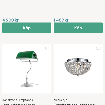
4 900 kr
1 489 kr
Köp
Köp
Karlskrona Lampfabrik
Markslöjd
Bankirlampa Bord
Estelle kristallplafond