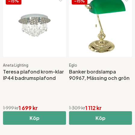
-15%
-15%
Aneta Lighting
Eglo
Teresa plafond krom-klar
Banker bordslampa
IP44 badrumsplafond
90967, Mässing och grön
1 699 kr
1 112 kr
1 999 kr
1 309 kr
Köp
Köp