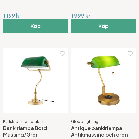
1 199 kr
1 999 kr
Köp
Köp
Karlskrona Lampfabrik
Globo Lighting
Bankirlampa Bord
Antique bankirlampa,
Mässing/Grön
Antikmässing och grön