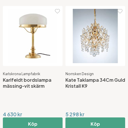
Karlskrona Lampfabrik
Norrsken Design
Karlfeldt bordslampa
Kate Taklampa 34Cm Guld
mässing-vit skärm
Kristall K9
4 630 kr
5 298 kr
Köp
Köp