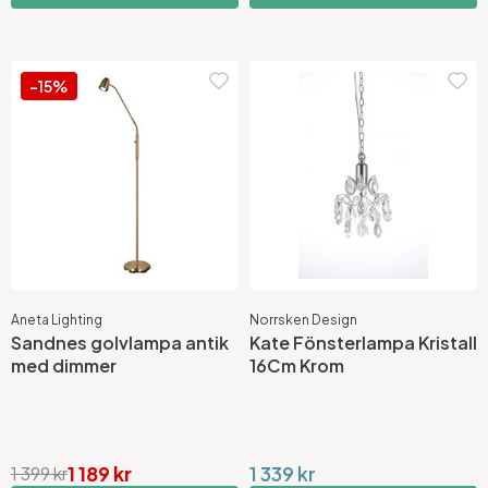
-15%
Aneta Lighting
Norrsken Design
Sandnes golvlampa antik
Kate Fönsterlampa Kristall
med dimmer
16Cm Krom
1 189 kr
1 339 kr
1 399 kr