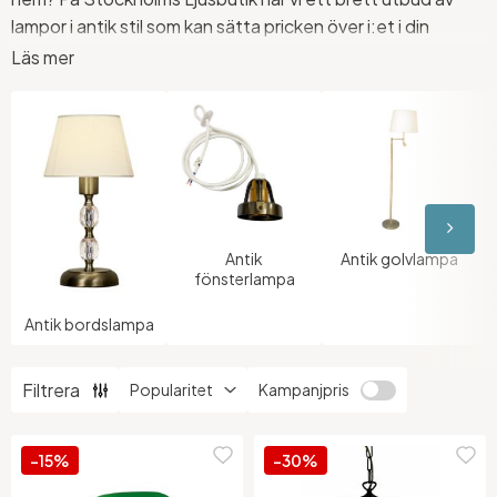
lampor i antik stil som kan sätta pricken över i:et i din
inredning. Våra antika lampor är perfekta för att skapa en
Läs mer
nostalgisk atmosfär och ge rummet en tidlös charm.
Antik
Antik golvlampa
fönsterlampa
Antik bordslampa
Filtrera
Kampanjpris
-15%
-30%