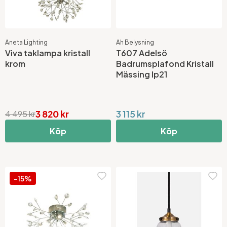
Aneta Lighting
Ah Belysning
Viva taklampa kristall
T607 Adelsö
krom
Badrumsplafond Kristall
Mässing Ip21
3 820 kr
3 115 kr
4 495 kr
Köp
Köp
-15%