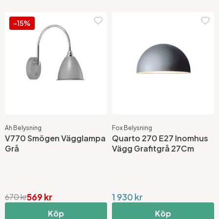
-15%
Ah Belysning
Fox Belysning
V770 Smögen Vägglampa
Quarto 270 E27 Inomhus
Grå
Vägg Grafitgrå 27Cm
569 kr
1 930 kr
670 kr
Köp
Köp