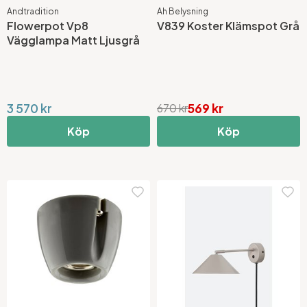
Andtradition
Ah Belysning
Flowerpot Vp8
V839 Koster Klämspot Grå
Vägglampa Matt Ljusgrå
3 570 kr
569 kr
670 kr
Köp
Köp