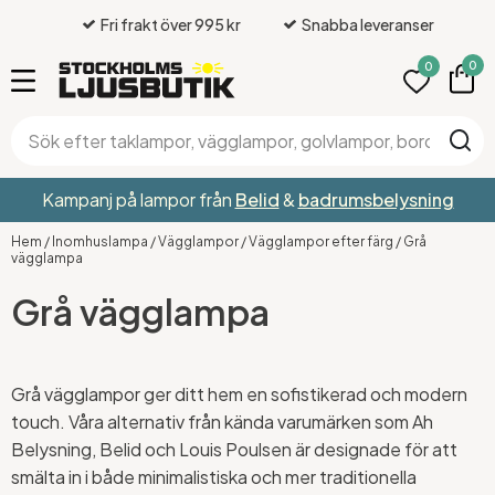
Fri frakt över 995 kr
Snabba leveranser
0
0
Kampanj på lampor från
Belid
&
badrumsbelysning
Hem
/
Inomhuslampa
/
Vägglampor
/
Vägglampor efter färg
/
Grå
vägglampa
Grå vägglampa
Grå vägglampor ger ditt hem en sofistikerad och modern
touch. Våra alternativ från kända varumärken som Ah
Belysning, Belid och Louis Poulsen är designade för att
smälta in i både minimalistiska och mer traditionella