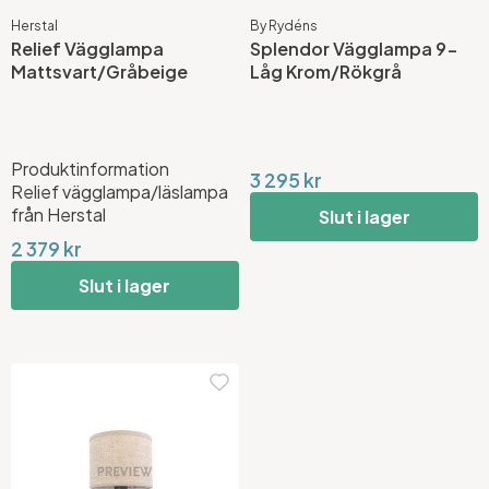
Herstal
By Rydéns
Relief Vägglampa
Splendor Vägglampa 9-
Mattsvart/Gråbeige
Låg Krom/Rökgrå
Produktinformation
3 295 kr
Relief vägglampa/läslampa
från Herstal
Slut i lager
2 379 kr
Slut i lager