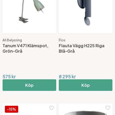
Ah Belysning
Flos
Tanum V471 Klämspot,
Flauta Vägg H225 Riga
Grön-Grå
Blå-Grå
575 kr
8 295 kr
Köp
Köp
-15%