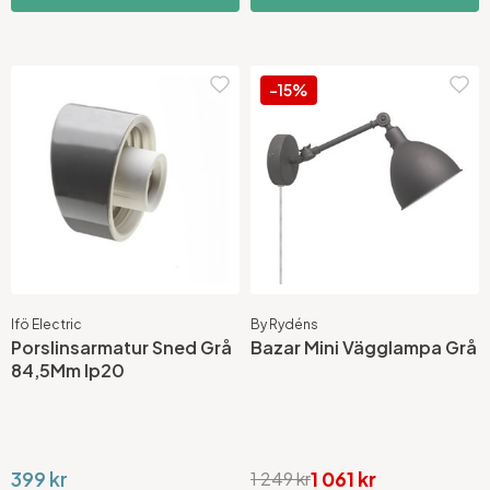
-15%
Ifö Electric
By Rydéns
Porslinsarmatur Sned Grå
Bazar Mini Vägglampa Grå
84,5Mm Ip20
399 kr
1 061 kr
1 249 kr