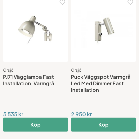
Örsjö
Örsjö
PJ71 Vägglampa Fast
Puck Väggspot Varmgrå
Installation, Varmgrå
Led Med Dimmer Fast
Installation
5 535 kr
2 950 kr
Köp
Köp