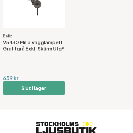
Belid
V5430 Milla Vägglampett
Grafitgrå Exkl. Skärm Utg*
659 kr
Slut i lager