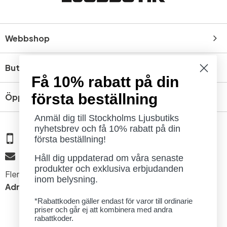
Webbshop
Butik
Få 10% rabatt på din
första beställning
Öppettider
Anmäl dig till Stockholms Ljusbutiks
nyhetsbrev och få 10% rabatt på din
08 - 654 29 00
första beställning!
info@ljusbutik.se
Håll dig uppdaterad om våra senaste
produkter och exklusiva erbjudanden
Fler kontaktuppgifter »
inom belysning.
Adress:
Kungsholmsgatan 6, 112 27 Stockholm
*Rabattkoden gäller endast för varor till ordinarie
priser och går ej att kombinera med andra
rabattkoder.