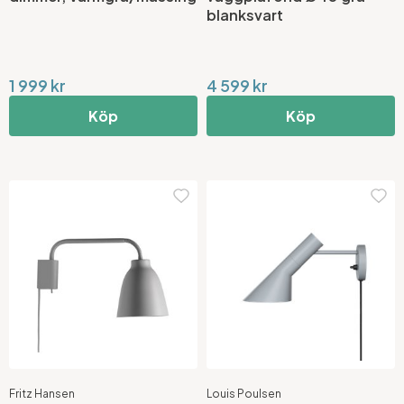
blanksvart
1 999 kr
4 599 kr
Köp
Köp
Fritz Hansen
Louis Poulsen