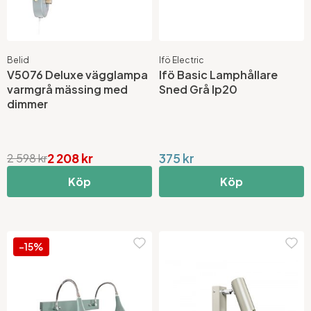
Belid
Ifö Electric
V5076 Deluxe vägglampa
Ifö Basic Lamphållare
varmgrå mässing med
Sned Grå Ip20
dimmer
2 208 kr
375 kr
2 598 kr
Köp
Köp
-15%