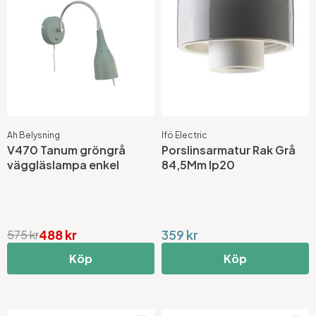
Ah Belysning
Ifö Electric
V470 Tanum gröngrå
Porslinsarmatur Rak Grå
väggläslampa enkel
84,5Mm Ip20
488 kr
359 kr
575 kr
Köp
Köp