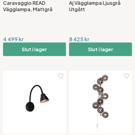
Caravaggio READ
Aj Vägglampa Ljusgrå
Vägglampa, Mattgrå
Utgått
4 499 kr
8 425 kr
Slut i lager
Slut i lager