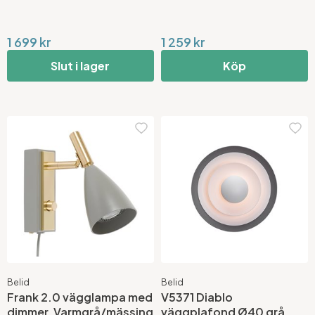
1 699 kr
1 259 kr
Slut i lager
Köp
Belid
Belid
Frank 2.0 vägglampa med
V5371 Diablo
dimmer, Varmgrå/mässing
väggplafond Ø40 grå