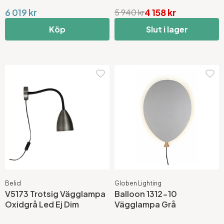
6 019 kr
4 158 kr
5 940 kr
Köp
Slut i lager
Belid
Globen Lighting
V5173 Trotsig Vägglampa
Balloon 1312-10
Oxidgrå Led Ej Dim
Vägglampa Grå