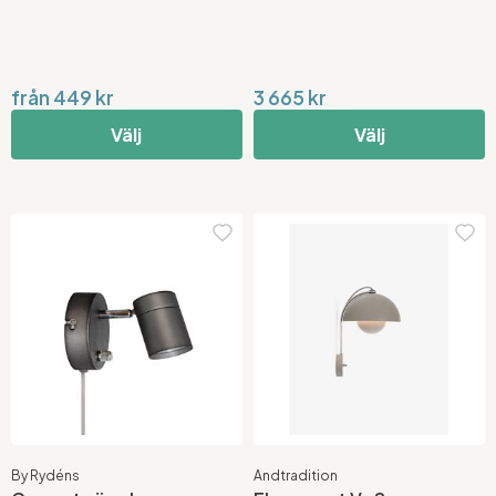
från 449 kr
3 665 kr
Välj
Välj
By Rydéns
Andtradition