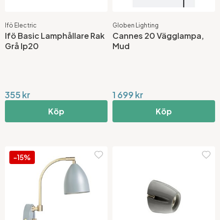
Ifö Electric
Globen Lighting
Ifö Basic Lamphållare Rak
Cannes 20 Vägglampa,
Grå Ip20
Mud
355 kr
1 699 kr
Köp
Köp
-15%