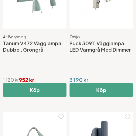
Ah Belysning
Örsjö
Tanum V472 Vägglampa
Puck 30911 Vägglampa
Dubbel, Gröngrå
LED Varmgrå Med Dimmer
952 kr
3 190 kr
1 120 kr
Köp
Köp