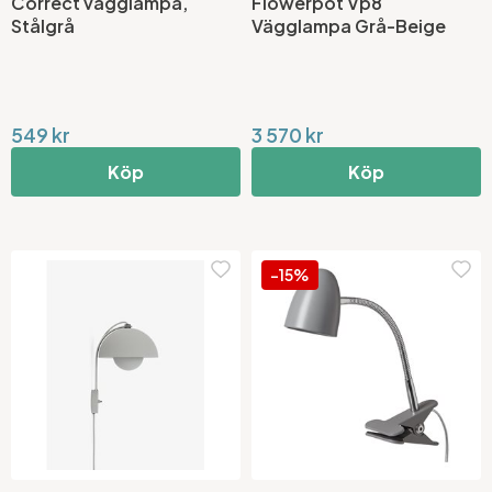
Correct vägglampa,
Flowerpot Vp8
Stålgrå
Vägglampa Grå-Beige
549 kr
3 570 kr
Köp
Köp
-15%