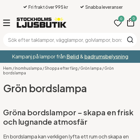
Fri frakt över 995 kr
Snabba leveranser
0
0
Kampanj på lampor från
Belid
&
badrumsbelysning
Hem
/
Inomhuslampa
/
Shoppa efter färg
/
Grön lampa
/
Grön
bordslampa
Grön bordslampa
Gröna bordslampor – skapa en frisk
och lugnande atmosfär
En bordslampa kan verkligen lyfta ett rum och skapa en