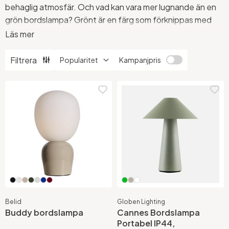
behaglig atmosfär. Och vad kan vara mer lugnande än en
grön bordslampa? Grönt är en färg som förknippas med
naturen och har en avkopplande effekt på sinnet. Hos
Läs mer
Stockholms Ljusbutik hittar du ett brett sortiment av
gröna bordslampor i olika stilar och utföranden.
Filtrera
Kampanjpris
Se alla våra bordslampor här.
Belid
Globen Lighting
Buddy bordslampa
Cannes Bordslampa
Portabel IP44,