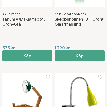
Ah Belysning
Karlskrona Lampfabrik
Tanum V471 Klämspot,
Skeppsholmen 10''' Grönt
Grön-Grå
Glas/Mässing
575 kr
1 790 kr
Köp
Köp