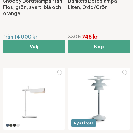
Snoopy Bordslampa från
Bankers Bordslampa
Flos, grön, svart, blå och
Liten, Oxid/Grön
orange
från 14 000 kr
748 kr
880 kr
Välj
Köp
Nya färger