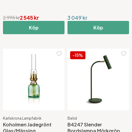
2 545 kr
3 049 kr
2 995 kr
Köp
Köp
-15%
Karlskrona Lampfabrik
Belid
Koholmen Jadegrönt
B4247 Slender
Glas/Mässing
Bordslampa Mörkgrön