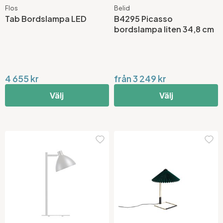
Flos
Belid
Tab Bordslampa LED
B4295 Picasso
bordslampa liten 34,8 cm
4 655 kr
från 3 249 kr
Välj
Välj