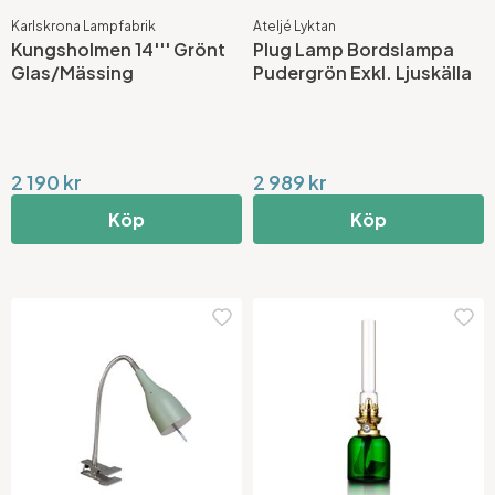
Karlskrona Lampfabrik
Ateljé Lyktan
Kungsholmen 14''' Grönt
Plug Lamp Bordslampa
Glas/Mässing
Pudergrön Exkl. Ljuskälla
2 190 kr
2 989 kr
Köp
Köp