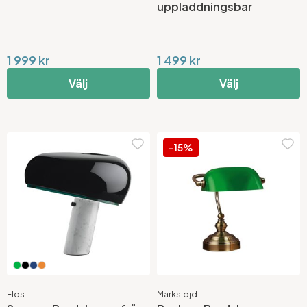
uppladdningsbar
1 999 kr
1 499 kr
Välj
Välj
-15%
Flos
Markslöjd