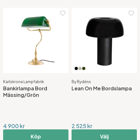
Karlskrona Lampfabrik
By Rydéns
Bankirlampa Bord
Lean On Me Bordslampa
Mässing/Grön
4 900 kr
2 525 kr
Köp
Välj