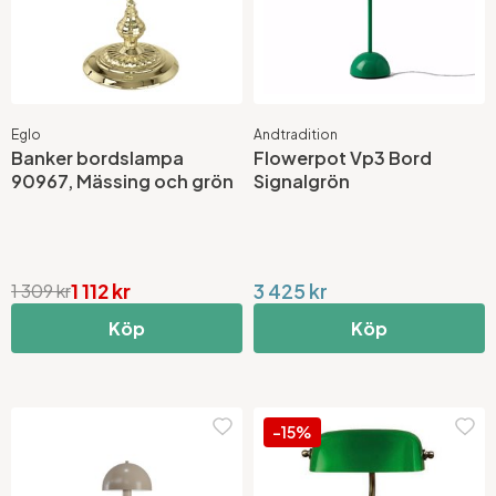
Eglo
Andtradition
Banker bordslampa
Flowerpot Vp3 Bord
90967, Mässing och grön
Signalgrön
1 112 kr
3 425 kr
1 309 kr
Köp
Köp
-15%