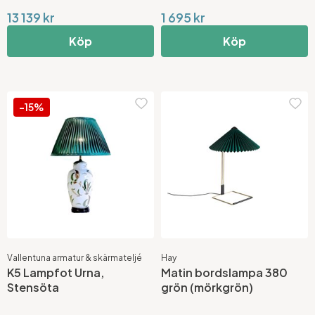
13 139 kr
1 695 kr
Köp
Köp
-15%
Vallentuna armatur & skärmateljé
Hay
K5 Lampfot Urna,
Matin bordslampa 380
Stensöta
grön (mörkgrön)