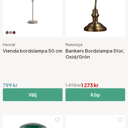
Herstal
Markslöjd
Vienda bordslampa 50 cm
Bankers Bordslampa Stor,
Oxid/Grön
799 kr
1 273 kr
1 498 kr
Välj
Köp