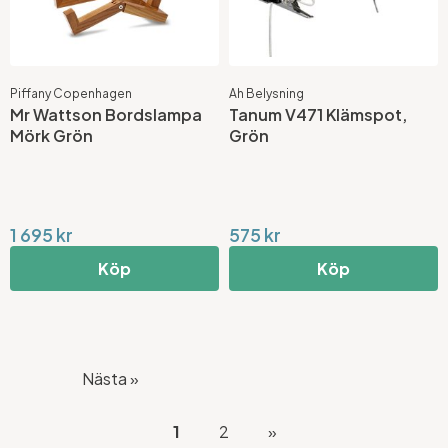
Piffany Copenhagen
Ah Belysning
Mr Wattson Bordslampa
Tanum V471 Klämspot,
Mörk Grön
Grön
1 695 kr
575 kr
Köp
Köp
Nästa »
1
2
»