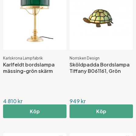
Karlskrona Lampfabrik
Norrsken Design
Karlfeldt bordslampa
Sköldpadda Bordslampa
mässing-grön skärm
Tiffany B061161, Grön
4 810 kr
949 kr
Köp
Köp