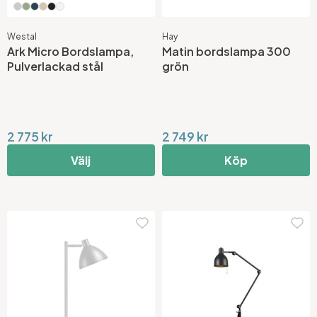
Westal
Hay
Ark Micro Bordslampa,
Matin bordslampa 300
Pulverlackad stål
grön
2 775 kr
2 749 kr
Välj
Köp