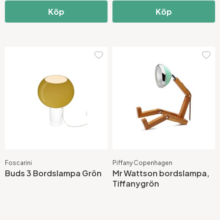
Köp
Köp
Foscarini
Piffany Copenhagen
Buds 3 Bordslampa Grön
Mr Wattson bordslampa,
Tiffanygrön