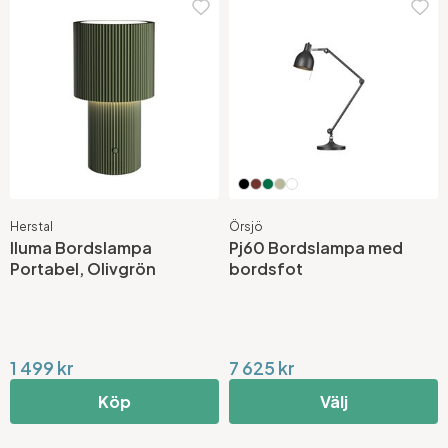
Herstal
Örsjö
Iluma Bordslampa
Pj60 Bordslampa med
Portabel, Olivgrön
bordsfot
1 499 kr
7 625 kr
Köp
Välj