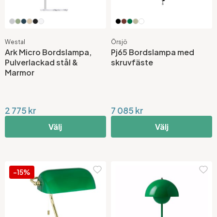
Westal
Örsjö
Ark Micro Bordslampa,
Pj65 Bordslampa med
Pulverlackad stål &
skruvfäste
Marmor
2 775 kr
7 085 kr
Välj
Välj
-15%