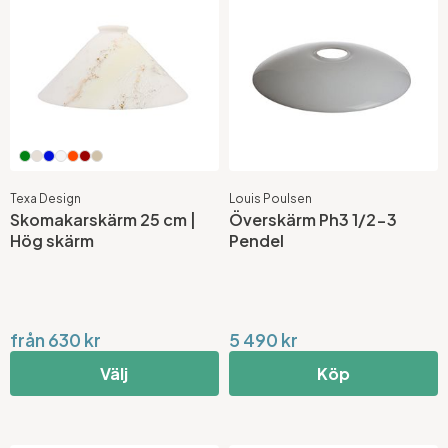
Texa Design
Louis Poulsen
Skomakarskärm 25 cm |
Överskärm Ph3 1/2-3
Hög skärm
Pendel
från 630 kr
5 490 kr
Välj
Köp