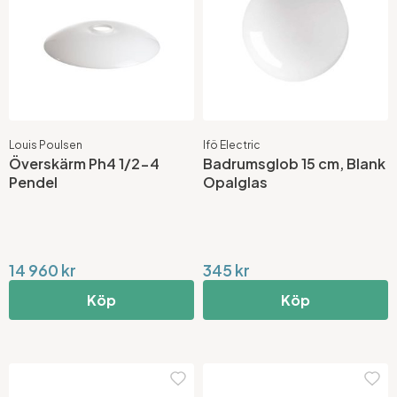
Louis Poulsen
Ifö Electric
Överskärm Ph4 1/2-4
Badrumsglob 15 cm, Blank
Pendel
Opalglas
14 960 kr
345 kr
Köp
Köp