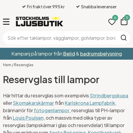
Fri frakt över 995 kr
Snabba leveranser
0
0
Kampanj på lampor från
Belid
&
badrumsbelysning
Hem
/
Reservglas
Reservglas till lampor
Här hittar du reservglas som exempelvis
Strindbergskupa
eller
Skomakarskärmar
från
Karlskrona Lampfabrik
,
brännarrör för
fotogenlampor
, reservglas till PH-lampor
från
Louis Poulsen
, och massvis med olika typer av
reservglas (lampskärmar i glas och reservdelar) till lampor
från varumärken som
Aneta Belysning
,
Konsthantverk
,