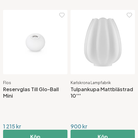
Flos
Karlskrona Lampfabrik
Reservglas Till Glo-Ball
Tulpankupa Mattblästrad
Mini
10'''
1 215 kr
900 kr
Köp
Köp