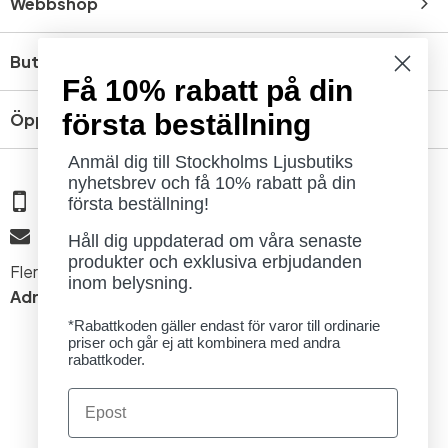
Webbshop
Butik
Få 10% rabatt på din
första beställning
Öppettider
Anmäl dig till Stockholms Ljusbutiks
nyhetsbrev och få 10% rabatt på din
08 - 654 29 00
första beställning!
info@ljusbutik.se
Håll dig uppdaterad om våra senaste
produkter och exklusiva erbjudanden
Fler kontaktuppgifter »
inom belysning.
Adress:
Kungsholmsgatan 6, 112 27 Stockholm
*Rabattkoden gäller endast för varor till ordinarie
priser och går ej att kombinera med andra
rabattkoder.
Email