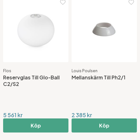
Flos
Louis Poulsen
Reservglas Till Glo-Ball
Mellanskärm Till Ph2/1
C2/S2
5 561 kr
2 385 kr
Köp
Köp