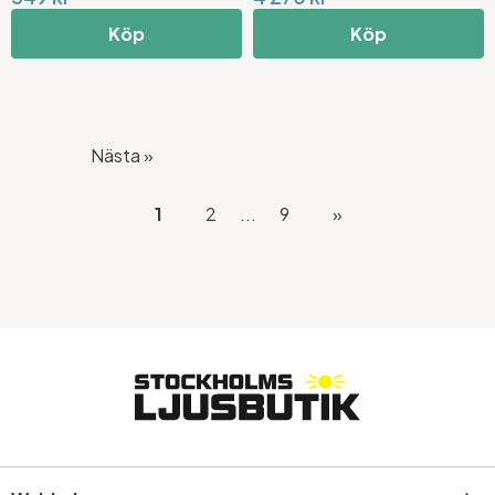
Köp
Köp
Nästa »
1
2
...
9
»