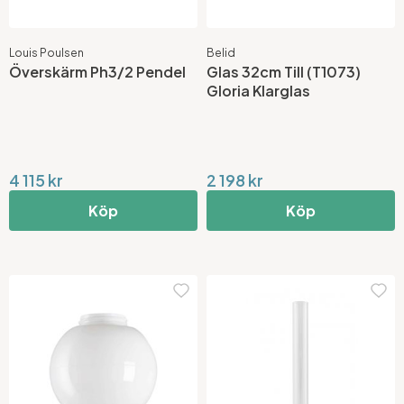
Louis Poulsen
Belid
Överskärm Ph3/2 Pendel
Glas 32cm Till (T1073)
Gloria Klarglas
4 115 kr
2 198 kr
Köp
Köp