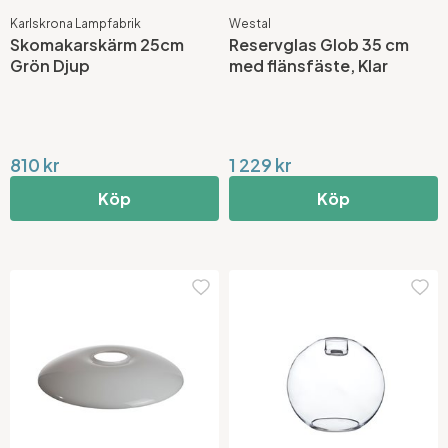
Karlskrona Lampfabrik
Westal
Skomakarskärm 25cm
Reservglas Glob 35 cm
Grön Djup
med flänsfäste, Klar
810 kr
1 229 kr
Köp
Köp