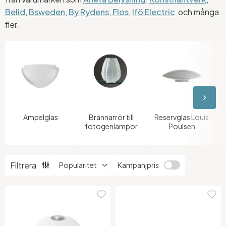
Belid
,
Bsweden
,
By Rydens
,
Flos
,
Ifö Electric
och många
fler.
Ampelglas
Brännarrör till
Reservglas Louis
fotogenlampor
Poulsen
Filtrera
Kampanjpris