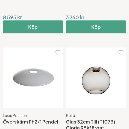
8 595 kr
3 760 kr
Köp
Köp
Louis Poulsen
Belid
Överskärm Ph2/1 Pendel
Glas 32cm Till (T1073)
Gloria Rökfärgat