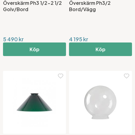
Överskärm Ph3 1/2-2 1/2
Överskärm Ph3/2
Golv/Bord
Bord/Vägg
5 490 kr
4 195 kr
Köp
Köp