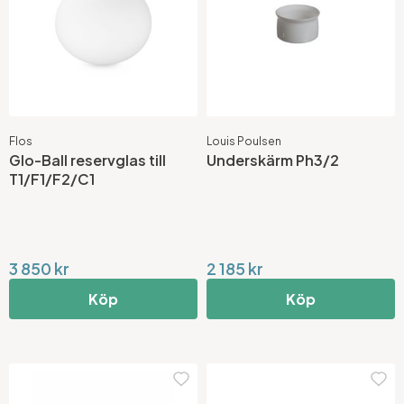
Flos
Louis Poulsen
Glo-Ball reservglas till
Underskärm Ph3/2
T1/F1/F2/C1
3 850 kr
2 185 kr
Köp
Köp