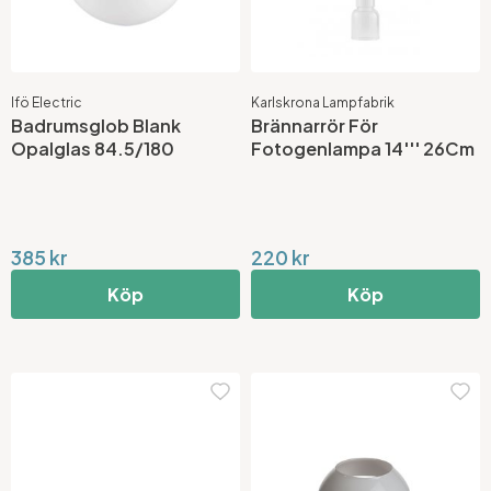
Ifö Electric
Karlskrona Lampfabrik
Badrumsglob Blank
Brännarrör För
Opalglas 84.5/180
Fotogenlampa 14''' 26Cm
385 kr
220 kr
Köp
Köp