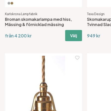
Karlskrona Lampfabrik
Texa Design
Broman skomakarlampa med hiss,
Skomakarup
Mässing & förnicklad mässing
Tvinnad Sla
från 4 200 kr
949 kr
Välj