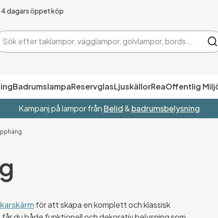
14 dagars öppet köp
ing
Badrumslampa
Reservglas
Ljuskällor
Rea
Offentlig Milj
Kampanj på lampor från
Belid
&
badrumsbelysning
upphäng
g
karskärm
för att skapa en komplett och klassisk
 får du både funktionell och dekorativ belysning som