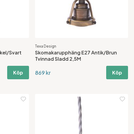
Texa Design
kel/Svart
Skomakarupphäng E27 Antik/Brun
Tvinnad Sladd 2,5M
869 kr
Köp
Köp