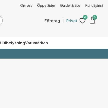
Om oss
Öppettider
Guider & tips
Kundtjänst
0
0
Företag
|
Privat
ö
Julbelysning
Varumärken