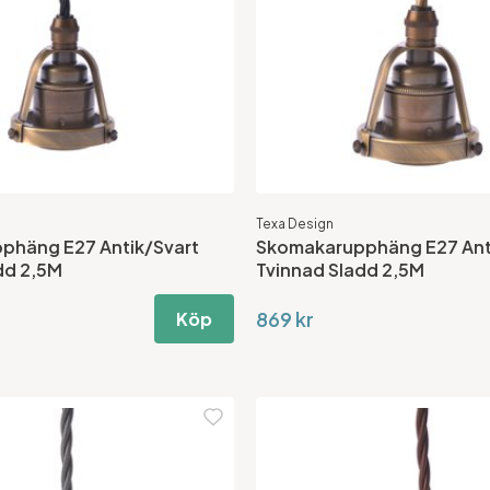
Texa Design
phäng E27 Antik/Svart
Skomakarupphäng E27 Ant
dd 2,5M
Tvinnad Sladd 2,5M
869 kr
Köp