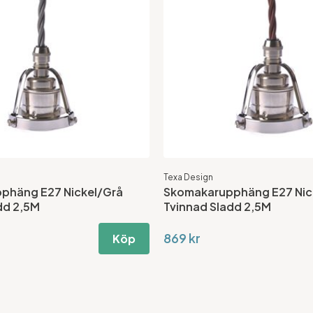
Texa Design
phäng E27 Nickel/Grå
Skomakarupphäng E27 Nic
dd 2,5M
Tvinnad Sladd 2,5M
869 kr
Köp