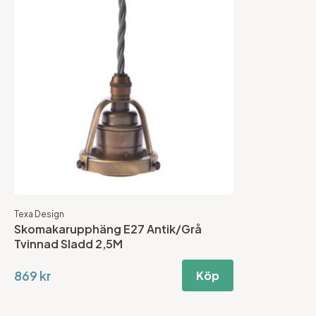
Texa Design
Skomakarupphäng E27 Antik/Grå
Tvinnad Sladd 2,5M
869 kr
Köp