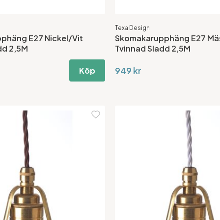
Texa Design
phäng E27 Nickel/Vit
Skomakarupphäng E27 Mäs
dd 2,5M
Tvinnad Sladd 2,5M
949 kr
Köp