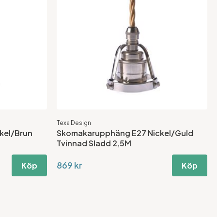
Texa Design
kel/Brun
Skomakarupphäng E27 Nickel/Guld
Tvinnad Sladd 2,5M
869 kr
Köp
Köp