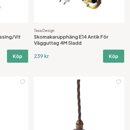
Texa Design
sing/Vit
Skomakarupphäng E14 Antik För
Vägguttag 4M Sladd
239 kr
Köp
Köp