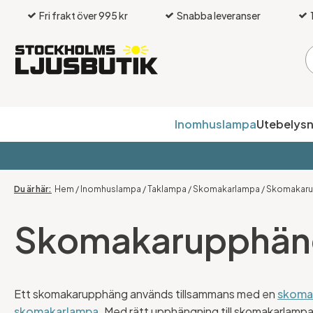
Fri frakt över 995 kr
Snabba leveranser
Inomhuslampa
Utebelysn
Hem
/
Inomhuslampa
/
Taklampa
/
Skomakarlampa
/
Skomakar
Skomakarupphän
Ett skomakarupphäng används tillsammans med en
skoma
skomakarlampa
. Med rätt upphängning till skomakarlampa