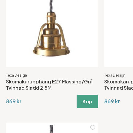
Texa Design
Texa Design
Skomakarupphäng E27 Mässing/Grå
Skomakarup
Tvinnad Sladd 2,5M
Tvinnad Sla
869 kr
869 kr
Köp