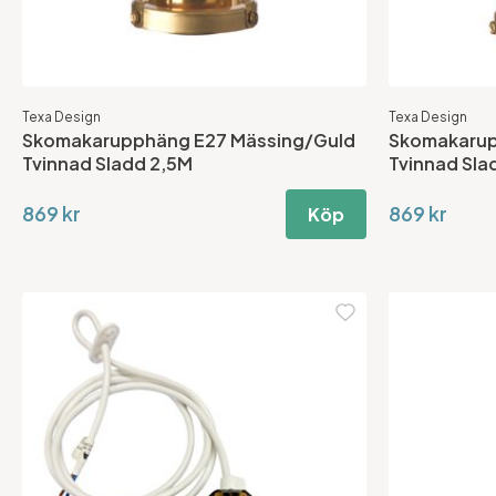
Texa Design
Texa Design
Skomakarupphäng E27 Mässing/Guld
Skomakarup
Tvinnad Sladd 2,5M
Tvinnad Sla
869 kr
869 kr
Köp