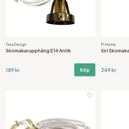
Texa Design
Pr Home
Skomakarupphäng E14 Antik
Siri Skoma
189 kr
349 kr
Köp