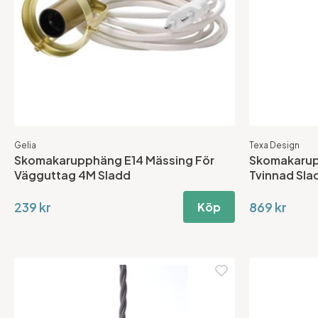
Gelia
Texa Design
Skomakarupphäng E14 Mässing För
Skomakarup
Vägguttag 4M Sladd
Tvinnad Sla
239 kr
869 kr
Köp