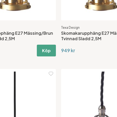
Texa Design
phäng E27 Mässing/Brun
Skomakarupphäng E27 Mäs
dd 2,5M
Tvinnad Sladd 2,5M
949 kr
Köp