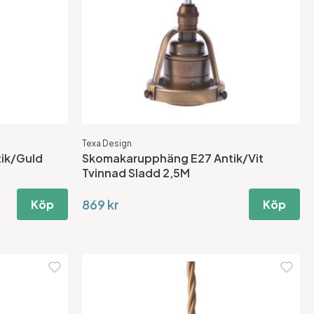
Texa Design
ik/Guld
Skomakarupphäng E27 Antik/Vit
Tvinnad Sladd 2,5M
869 kr
Köp
Köp