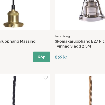
Texa Design
karupphäng Mässing
Skomakarupphäng E27 Nic
Tvinnad Sladd 2,5M
869 kr
Köp