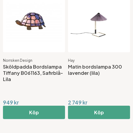
Norrsken Design
Hay
Sköldpadda Bordslampa
Matin bordslampa 300
Tiffany B061163, Safirblå-
lavender (lila)
Lila
949 kr
2 749 kr
Köp
Köp