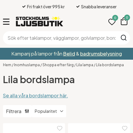
Fri frakt över 995 kr
Snabba leveranser
0
0
Kampanj på lampor från
Belid
&
badrumsbelysning
Hem
/
Inomhuslampa
/
Shoppa efter färg
/
Lila lampa
/
Lila bordslampa
Lila bordslampa
Se alla våra bordslampor här.
Filtrera