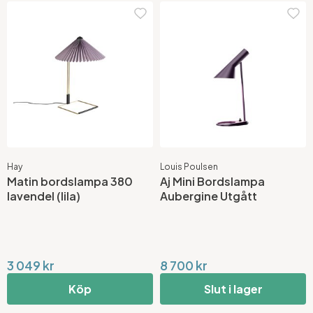
Hay
Louis Poulsen
Matin bordslampa 380
Aj Mini Bordslampa
lavendel (lila)
Aubergine Utgått
3 049 kr
8 700 kr
Köp
Slut i lager