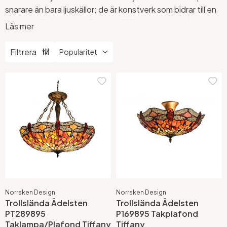
snarare än bara ljuskällor; de är konstverk som bidrar till en
unik interiör. Nostalgia Design tillför en nostalgisk känsla
Läs mer
med sina retroinspirerade plafonder, tillgängliga i flera
charmiga färger. Oavsett om du söker något elegant och
Filtrera
tidlöst eller mer färgsprakande, har vi alternativ som
uppfyller dina behov. Oavsett stil kan du ge ditt hem en
personlig prägel med våra noga utvalda lampor.
Norrsken Design
Norrsken Design
Trollslända Ädelsten
Trollslända Ädelsten
PT289895
P169895 Takplafond
Taklampa/Plafond Tiffany
Tiffany