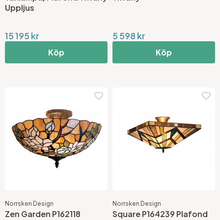
Uppljus
15 195 kr
5 598 kr
Köp
Köp
Norrsken Design
Norrsken Design
Zen Garden P162118
Square P164239 Plafond