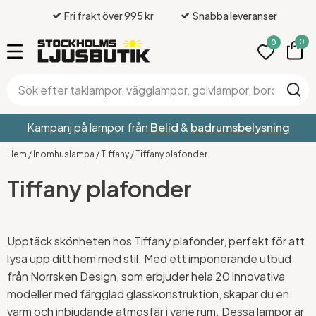
Fri frakt över 995 kr
Snabba leveranser
0
0
Kampanj på lampor från
Belid
&
badrumsbelysning
Hem
/
Inomhuslampa
/
Tiffany
/
Tiffany plafonder
Tiffany plafonder
Upptäck skönheten hos Tiffany plafonder, perfekt för att
lysa upp ditt hem med stil. Med ett imponerande utbud
från Norrsken Design, som erbjuder hela 20 innovativa
modeller med färgglad glasskonstruktion, skapar du en
varm och inbjudande atmosfär i varje rum. Dessa lampor är