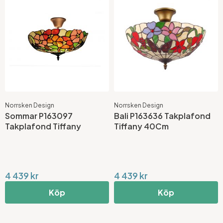
Norrsken Design
Norrsken Design
Sommar P163097
Bali P163636 Takplafond
Takplafond Tiffany
Tiffany 40Cm
4 439 kr
4 439 kr
Köp
Köp