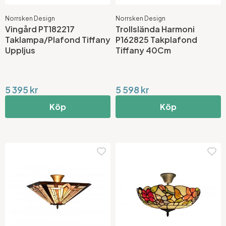
Norrsken Design
Norrsken Design
Vingård PT182217
Trollslända Harmoni
Taklampa/Plafond Tiffany
P162825 Takplafond
Uppljus
Tiffany 40Cm
5 395 kr
5 598 kr
Köp
Köp