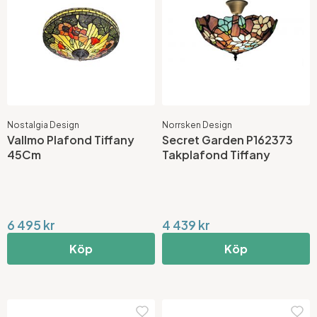
Nostalgia Design
Norrsken Design
Vallmo Plafond Tiffany
Secret Garden P162373
45Cm
Takplafond Tiffany
6 495 kr
4 439 kr
Köp
Köp