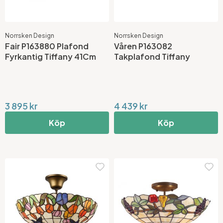
Norrsken Design
Norrsken Design
Fair P163880 Plafond
Våren P163082
Fyrkantig Tiffany 41Cm
Takplafond Tiffany
3 895 kr
4 439 kr
Köp
Köp