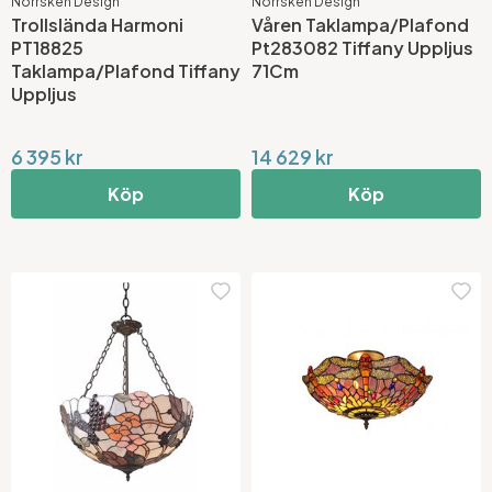
Norrsken Design
Norrsken Design
Trollslända Harmoni
Våren Taklampa/Plafond
PT18825
Pt283082 Tiffany Uppljus
Taklampa/Plafond Tiffany
71Cm
Uppljus
6 395 kr
14 629 kr
Köp
Köp