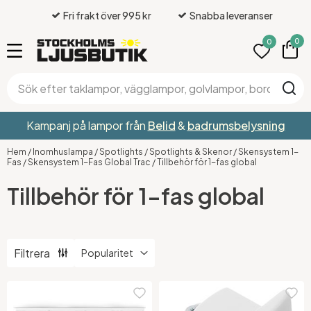
Fri frakt över 995 kr
Snabba leveranser
0
0
Kampanj på lampor från
Belid
&
badrumsbelysning
Hem
/
Inomhuslampa
/
Spotlights
/
Spotlights & Skenor
/
Skensystem 1-
Fas
/
Skensystem 1-Fas Global Trac
/
Tillbehör för 1-fas global
Tillbehör för 1-fas global
Filtrera