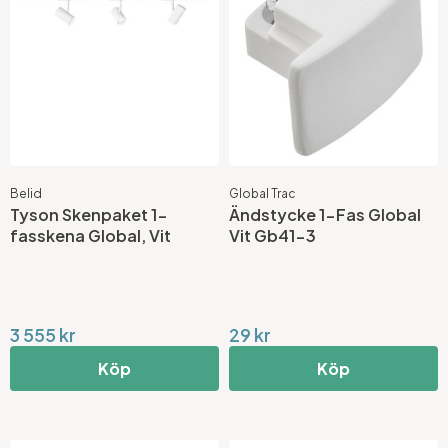
Belid
Global Trac
Tyson Skenpaket 1-
Ändstycke 1-Fas Global
fasskena Global, Vit
Vit Gb41-3
3 555 kr
29 kr
Köp
Köp