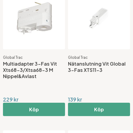
Global Trac
Global Trac
Multiadapter 3-Fas Vit
Nätanslutning Vit Global
Xts68-3/Xtsa68-3 M
3-Fas XTS11-3
Nippel&Avlast
229 kr
139 kr
Köp
Köp