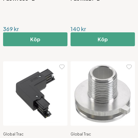
369 kr
140 kr
Köp
Köp
Global Trac
Global Trac