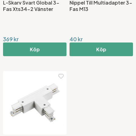
L-Skarv Svart Global 3-
Nippel Till Multiadapter 3-
Fas Xts34-2 Vänster
Fas M13
369 kr
40 kr
Köp
Köp