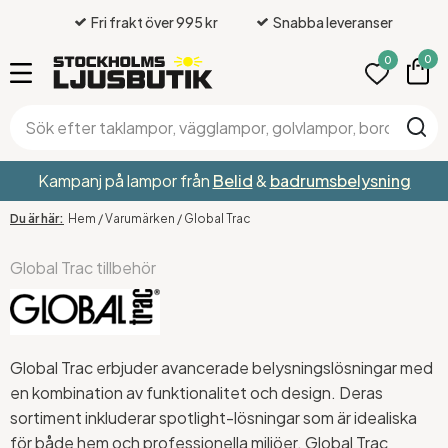
Fri frakt över 995 kr
Snabba leveranser
0
0
Kampanj på lampor från
Belid
&
badrumsbelysning
Hem
/
Varumärken
/
Global Trac
Global Trac tillbehör
Global Trac erbjuder avancerade belysningslösningar med
en kombination av funktionalitet och design. Deras
sortiment inkluderar spotlight-lösningar som är idealiska
för både hem och professionella miljöer. Global Trac