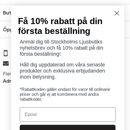
Butik
Få 10% rabatt på din
första beställning
Öppettider
Anmäl dig till Stockholms Ljusbutiks
nyhetsbrev och få 10% rabatt på din
08 - 654 29 00
första beställning!
info@ljusbutik.se
Håll dig uppdaterad om våra senaste
produkter och exklusiva erbjudanden
Fler kontaktuppgifter »
inom belysning.
Adress:
Kungsholmsgatan 6, 112 27 Stockholm
*Rabattkoden gäller endast för varor till ordinarie
priser och går ej att kombinera med andra
rabattkoder.
Email