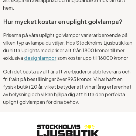
att skapa en avslappnad och inbjudande atmosfär i ditt
hem.
Hur mycket kostar en uplight golvlampa?
Priserna på våra uplight golvlampor varierar beroende på
vilken typ av lampa du väljer. Hos Stockholms Ljusbutik kan
du hitta Uplights med priser allt från 1800 kronor till mer
exklusiva
designlampor
som kostar upp till 16000 kronor
Och det bästa av allt är att vi erbjuder snabb leverans och
fri frakt på beställningar över 995 kronor. Vi har haft en
fysisk butik i 20 år, vilket betyder att vi har lång erfarenhet
av belysning och vi kan hjälpa dig att hitta den perfekta
uplight golvlampan för dina behov.