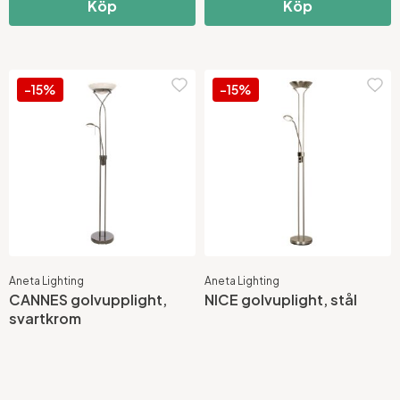
Köp
Köp
-15%
-15%
Aneta Lighting
Aneta Lighting
CANNES golvupplight,
NICE golvuplight, stål
svartkrom