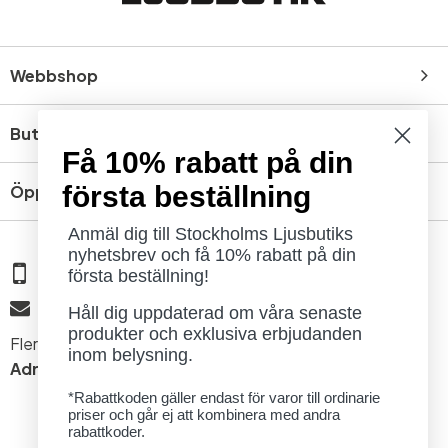
Webbshop
Butik
Få 10% rabatt på din
första beställning
Öppettider
Anmäl dig till Stockholms Ljusbutiks
nyhetsbrev och få 10% rabatt på din
08 - 654 29 00
första beställning!
info@ljusbutik.se
Håll dig uppdaterad om våra senaste
produkter och exklusiva erbjudanden
Fler kontaktuppgifter »
inom belysning.
Adress:
Kungsholmsgatan 6, 112 27 Stockholm
*Rabattkoden gäller endast för varor till ordinarie
priser och går ej att kombinera med andra
rabattkoder.