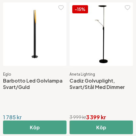
-15%
Eglo
Aneta Lighting
Barbotto Led Golvlampa
Cadiz Golvuplight,
Svart/Guld
Svart/Stål Med Dimmer
1 785 kr
3 399 kr
3 999 kr
Köp
Köp