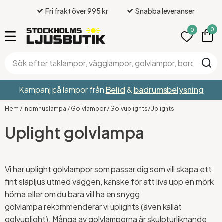
Fri frakt över 995 kr
Snabba leveranser
0
0
Kampanj på lampor från
Belid
&
badrumsbelysning
Hem
/
Inomhuslampa
/
Golvlampor
/
Golvuplights/Uplights
Uplight golvlampa
Vi har uplight golvlampor som passar dig som vill skapa ett
fint släpljus utmed väggen, kanske för att liva upp en mörk
hörna eller om du bara vill ha en snygg
golvlampa rekommenderar vi uplights (även kallat
golvuplight). Många av golvlamporna är skulpturliknande