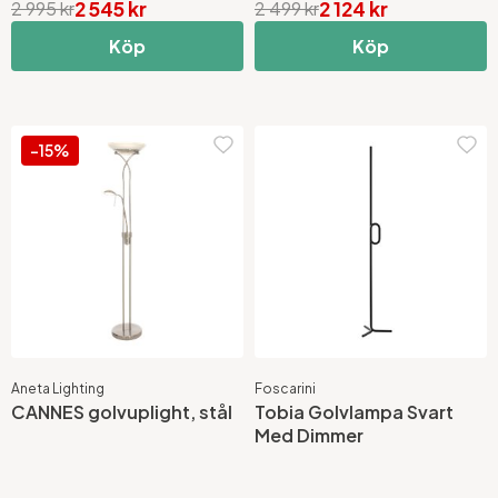
2 545 kr
2 124 kr
2 995 kr
2 499 kr
Köp
Köp
-15%
Aneta Lighting
Foscarini
CANNES golvuplight, stål
Tobia Golvlampa Svart
Med Dimmer