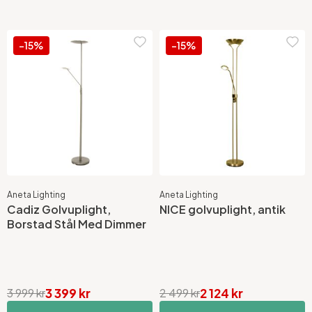
-15%
-15%
Aneta Lighting
Aneta Lighting
Cadiz Golvuplight,
NICE golvuplight, antik
Borstad Stål Med Dimmer
3 399 kr
2 124 kr
3 999 kr
2 499 kr