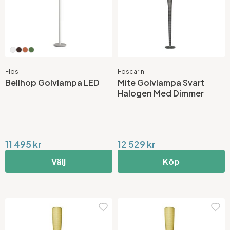
Flos
Foscarini
Bellhop Golvlampa LED
Mite Golvlampa Svart
Halogen Med Dimmer
11 495 kr
12 529 kr
Välj
Köp