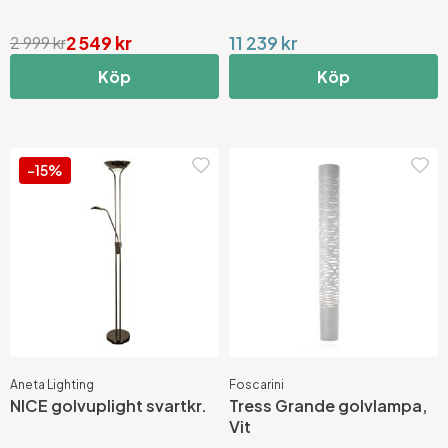
2 549 kr
11 239 kr
2 999 kr
Köp
Köp
-15%
Aneta Lighting
Foscarini
NICE golvuplight svartkr.
Tress Grande golvlampa,
Vit