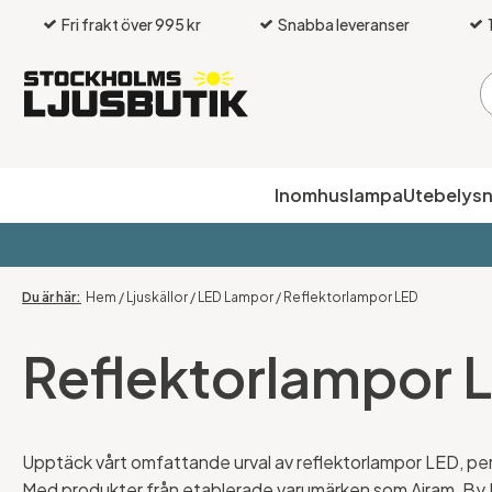
Fri frakt över 995 kr
Snabba leveranser
Inomhuslampa
Utebelysn
Hem
/
Ljuskällor
/
LED Lampor
/
Reflektorlampor LED
Reflektorlampor 
Upptäck vårt omfattande urval av reflektorlampor LED, perf
Med produkter från etablerade varumärken som Airam, By 