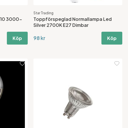
Star Trading
u10 3000-
Toppförspeglad Normallampa Led
Silver 2700K E27 Dimbar
98 kr
Köp
Köp