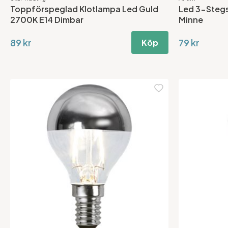
Toppförspeglad Klotlampa Led Guld
Led 3-Steg
2700K E14 Dimbar
Minne
89 kr
79 kr
Köp