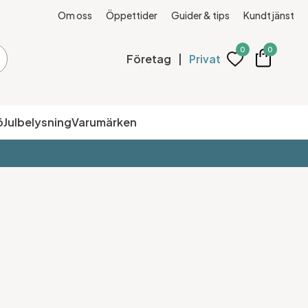
Om oss
Öppettider
Guider & tips
Kundtjänst
0
0
Företag
|
Privat
ö
Julbelysning
Varumärken