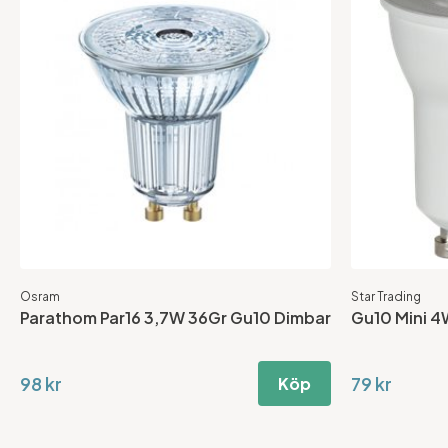
Osram
Star Trading
Parathom Par16 3,7W 36Gr Gu10 Dimbar
Gu10 Mini 
98 kr
79 kr
Köp