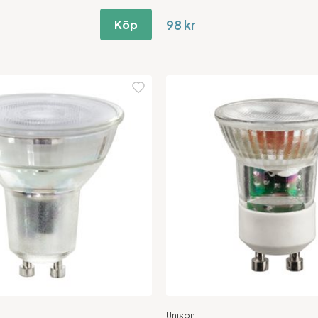
98 kr
Köp
Unison