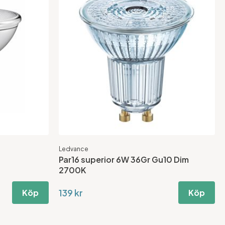
Ledvance
Par16 superior 6W 36Gr Gu10 Dim
2700K
139 kr
Köp
Köp