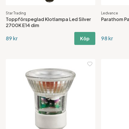
Star Trading
Ledvance
Toppförspeglad Klotlampa Led Silver
Parathom Pa
2700K E14 dim
89 kr
98 kr
Köp