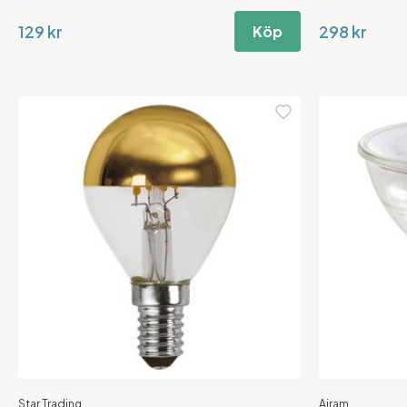
129 kr
298 kr
Köp
Star Trading
Airam