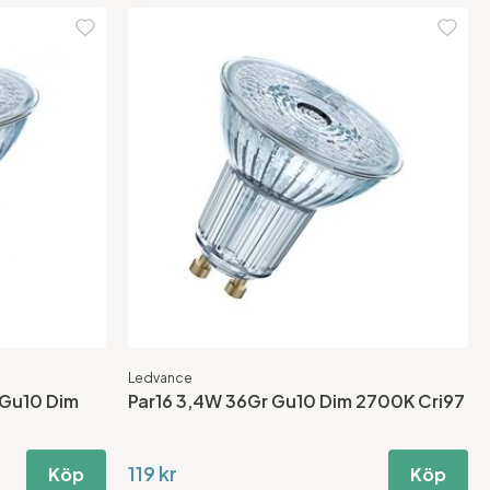
Ledvance
 Gu10 Dim
Par16 3,4W 36Gr Gu10 Dim 2700K Cri97
119 kr
Köp
Köp