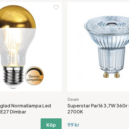
Osram
glad Normallampa Led
Superstar Par16 3,7W 36Gr
 E27 Dimbar
2700K
99 kr
Köp