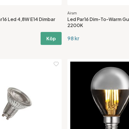
Airam
r16 Led 4,8W E14 Dimbar
Led Par16 Dim-To-Warm G
2200K
98 kr
Köp