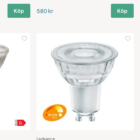
580 kr
Köp
Köp
Ledvance