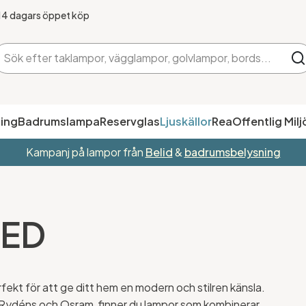
14 dagars öppet köp
ing
Badrumslampa
Reservglas
Ljuskällor
Rea
Offentlig Milj
Kampanj på lampor från
Belid
&
badrumsbelysning
LED
ekt för att ge ditt hem en modern och stilren känsla.
Rydéns och Osram, finner du lampor som kombinerar