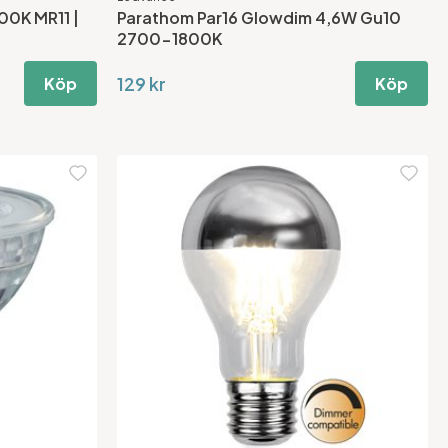
00K MR11 |
Parathom Par16 Glowdim 4,6W Gu10
2700-1800K
129 kr
Köp
Köp