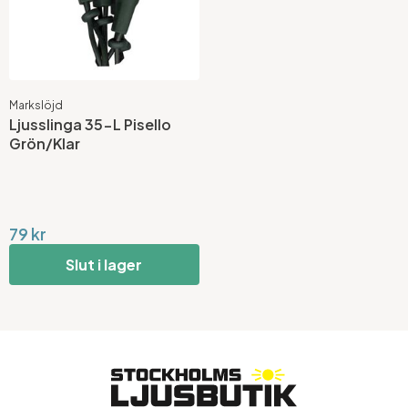
Markslöjd
Ljusslinga 35-L Pisello
Grön/Klar
79 kr
Slut i lager