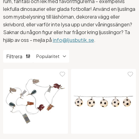
rum, fantasi och lek med favoritfigurerna - exempelvis
lekfulla dinosaurier eller glada fotbollar! Använd en ljuslinga
som mysbelysning till läshörnan, dekorera vägg eller
skrivbord, eller varför inte lysa upp under våningssängen?
Saknar du någon figur eller har frågor kring ljusslingor? Ta
hjälp av oss - mejla på
info@ljusbutik.se
.
Filtrera