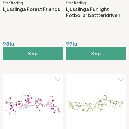
Star Trading
Star Trading
Ljusslinga Forest Friends
Ljusslinga Funlight
Fotbollar battteridriven
98 kr
99 kr
Köp
Köp