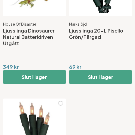
House Of Disaster
Markslöjd
Ljusslinga Dinosaurer
Ljusslinga 20-L Pisello
Natural Batteridriven
Grön/Färgad
Utgått
349 kr
69 kr
Slut i lager
Slut i lager