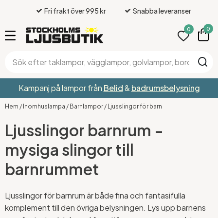
Fri frakt över 995 kr
Snabba leveranser
0
0
Kampanj på lampor från
Belid
&
badrumsbelysning
Hem
/
Inomhuslampa
/
Barnlampor
/
Ljusslingor för barn
Ljusslingor barnrum -
mysiga slingor till
barnrummet
Ljusslingor för barnrum är både fina och fantasifulla
komplement till den övriga belysningen. Lys upp barnens