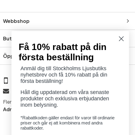
Webbshop
Butik
Få 10% rabatt på din
första beställning
Öppettider
Anmäl dig till Stockholms Ljusbutiks
nyhetsbrev och få 10% rabatt på din
08 - 654 29 00
första beställning!
info@ljusbutik.se
Håll dig uppdaterad om våra senaste
produkter och exklusiva erbjudanden
Fler kontaktuppgifter »
inom belysning.
Adress:
Kungsholmsgatan 6, 112 27 Stockholm
*Rabattkoden gäller endast för varor till ordinarie
priser och går ej att kombinera med andra
rabattkoder.