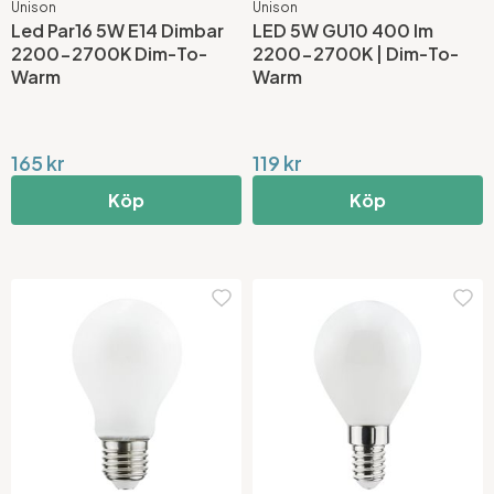
Unison
Unison
Led Par16 5W E14 Dimbar
LED 5W GU10 400 lm
2200-2700K Dim-To-
2200-2700K | Dim-To-
Warm
Warm
165 kr
119 kr
Köp
Köp