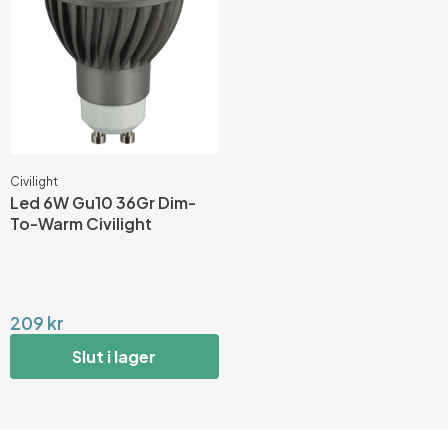
Civilight
Led 6W Gu10 36Gr Dim-
To-Warm Civilight
209 kr
Slut i lager