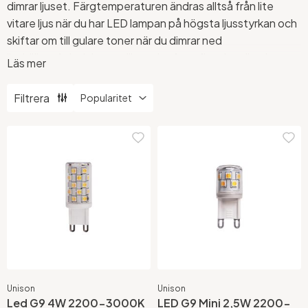
dimrar ljuset. Färgtemperaturen ändras alltså från lite
vitare ljus när du har LED lampan på högsta ljusstyrkan och
skiftar om till gulare toner när du dimrar ned
ljuskällan. Anledningen till att det finns flera benämningar
Läs mer
på dessa är att tillverkarna själva väljer vad de vill kalla dem.
En del säger Dim-to-warm, andra Warm-dim och några
Filtrera
exempelvis Osram kallar sina lamporför Glow-dim
(glowdim). DTW är också en vanligt
förekommande beteckning för dessa ljuskällor.
Hos
Stockholms Ljusbutik kan du köpa dim-to-warm med E27,
GU10, G9 och E14 socklar.
Unison
Unison
Led G9 4W 2200-3000K
LED G9 Mini 2,5W 2200-