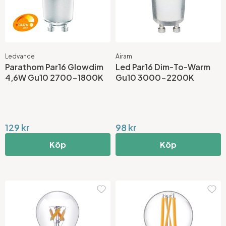
Ledvance
Airam
Parathom Par16 Glowdim
Led Par16 Dim-To-Warm
4,6W Gu10 2700-1800K
Gu10 3000-2200K
129 kr
98 kr
Köp
Köp