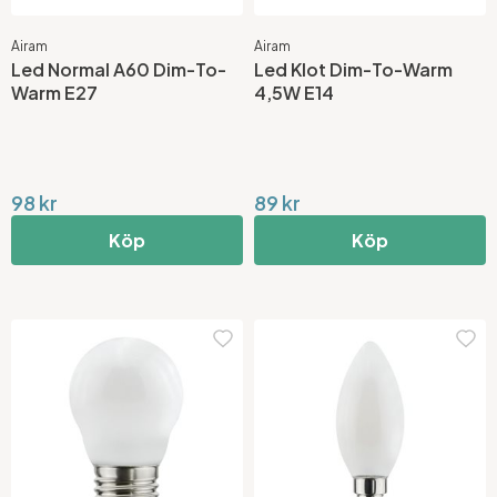
Airam
Airam
Led Normal A60 Dim-To-
Led Klot Dim-To-Warm
Warm E27
4,5W E14
98 kr
89 kr
Köp
Köp