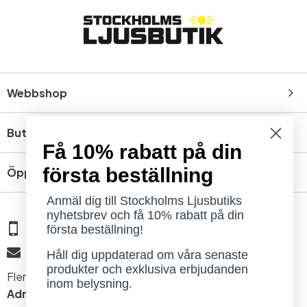
Webbshop
Butik
Få 10% rabatt på din
första beställning
Öppettider
Anmäl dig till Stockholms Ljusbutiks
nyhetsbrev och få 10% rabatt på din
08 - 654 29 00
första beställning!
info@ljusbutik.se
Håll dig uppdaterad om våra senaste
produkter och exklusiva erbjudanden
Fler kontaktuppgifter »
inom belysning.
Adress:
Kungsholmsgatan 6, 112 27 Stockholm