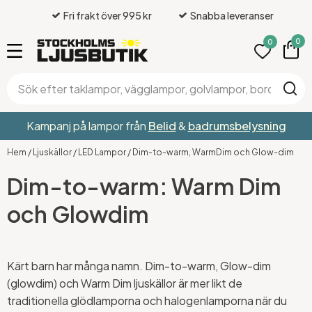
Fri frakt över 995 kr
Snabba leveranser
0
0
Kampanj på lampor från
Belid
&
badrumsbelysning
Hem
/
Ljuskällor
/
LED Lampor
/
Dim-to-warm, WarmDim och Glow-dim
Dim-to-warm: Warm Dim
och Glowdim
Kärt barn har många namn. Dim-to-warm, Glow-dim
(glowdim) och Warm Dim ljuskällor är mer likt de
traditionella glödlamporna och halogenlamporna när du