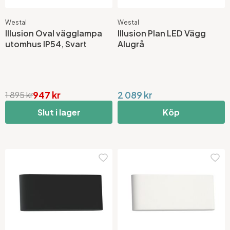
Westal
Westal
Illusion Oval vägglampa
Illusion Plan LED Vägg
utomhus IP54, Svart
Alugrå
947 kr
2 089 kr
1 895 kr
Slut i lager
Köp