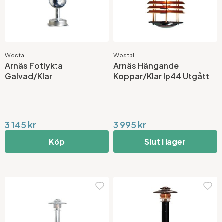
Westal
Westal
Arnäs Fotlykta
Arnäs Hängande
Galvad/Klar
Koppar/Klar Ip44 Utgått
3 145 kr
3 995 kr
Köp
Slut i lager