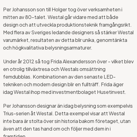
Per Johansson son till Holger tog över verksamheten i
mitten av 80-talet. Westal går vidare med att både
design och att utveckla produktionsteknik framgångsrikt.
Med flera av Sveriges ledande designers så stärker Westal
varumärket, resultaten av detta blir unika, genomtänkta
och högkvalitativa belysningsarmaturer.
Under år 2012 så tog Frida Alexandersson över - vilket blev
en otrolig tillväxtresa och Westals omsättning
femdubblas. Kombinationen av den senaste LED-
tekniken och modern design blir en fullträff. Frida äger
idag Westal ihop med investmentbolaget Husetinvest.
Per Johansson designar än idag belysning som exempelvis
Trius-serien åt Westal. Detta exempel visar att Westal
inte bara är stolta över sin historia bakom företaget, utan
även att den tas hand om och följer med dem in i
framtiden.