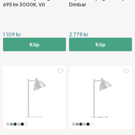
695 lm 3000K, Vit
Dimbar
1 109 kr
2 779 kr
Köp
Köp