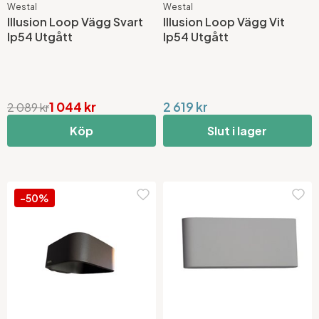
Westal
Westal
Illusion Loop Vägg Svart
Illusion Loop Vägg Vit
Ip54 Utgått
Ip54 Utgått
1 044 kr
2 619 kr
2 089 kr
Köp
Slut i lager
-50%