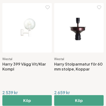
Westal
Westal
Harry 399 Vägg Vit/Klar
Harry Stolparmatur för 60
Kompl
mm stolpe, Koppar
2 539 kr
2 659 kr
Köp
Köp