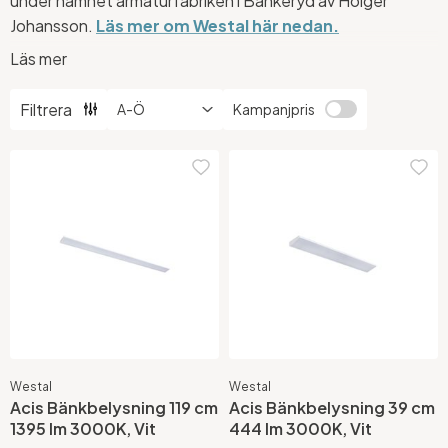
under namnet armaturfabriken i Bankeryd av Holger
Johansson.
Läs mer om Westal här nedan.
Läs mer
Vi har flertal armaturer från Westal i vår utställning på
Fleminggatan 17. Välkommen in & titta!
Filtrera
Kampanjpris
Är det någon utomhusarmatur eller en annan färg på
Westals produkter som du saknar i webbshopen,
tveka
inte att kontakta oss på info@ljusbutik.se
Westal
Westal
Acis Bänkbelysning 119 cm
Acis Bänkbelysning 39 cm
1395 lm 3000K, Vit
444 lm 3000K, Vit