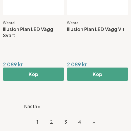
Westal
Westal
Illusion Plan LED Vägg
Illusion Plan LED Vägg Vit
Svart
2 089 kr
2 089 kr
Köp
Köp
Nästa »
1
2
3
4
»