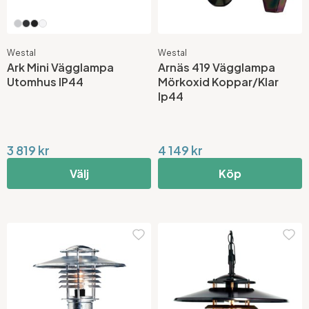
Westal
Westal
Ark Mini Vägglampa
Arnäs 419 Vägglampa
Utomhus IP44
Mörkoxid Koppar/Klar
Ip44
3 819 kr
4 149 kr
Välj
Köp