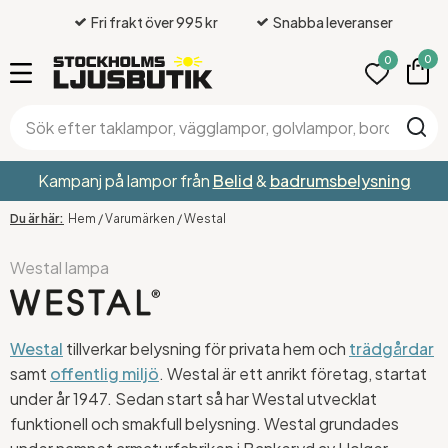
Fri frakt över 995 kr
Snabba leveranser
0
0
Kampanj på lampor från
Belid
&
badrumsbelysning
Hem
/
Varumärken
/
Westal
Westal lampa
Westal
tillverkar belysning för privata hem och
trädgårdar
samt
offentlig miljö
. Westal är ett anrikt företag, startat
under år 1947. Sedan start så har Westal utvecklat
funktionell och smakfull belysning. Westal grundades