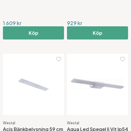
1 609 kr
929 kr
Köp
Köp
Westal
Westal
Acis Bänkbelysning 59 cm
Aqua Led Spegel Ii Vit Ip54