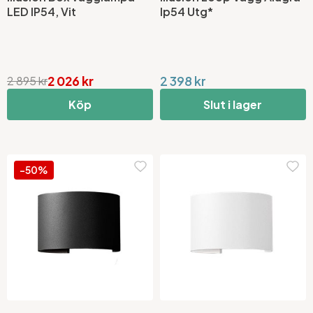
LED IP54, Vit
Ip54 Utg*
2 026 kr
2 398 kr
2 895 kr
Köp
Slut i lager
-50%