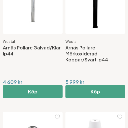
Westal
Westal
Arnäs Pollare Galvad/Klar
Arnäs Pollare
Ip44
Mörkoxiderad
Koppar/Svart Ip44
4 609 kr
5 999 kr
Köp
Köp