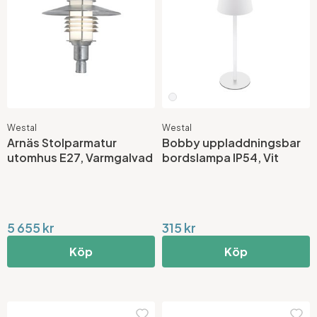
Westal
Westal
Arnäs Stolparmatur
Bobby uppladdningsbar
utomhus E27, Varmgalvad
bordslampa IP54, Vit
5 655 kr
315 kr
Köp
Köp