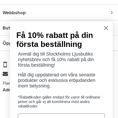
Webbshop
Butik
Få 10% rabatt på din
första beställning
Öppettider
Anmäl dig till Stockholms Ljusbutiks
nyhetsbrev och få 10% rabatt på din
08 - 654 29 00
första beställning!
info@ljusbutik.se
Håll dig uppdaterad om våra senaste
produkter och exklusiva erbjudanden
Fler kontaktuppgifter »
inom belysning.
Adress:
Kungsholmsgatan 6, 112 27 Stockholm
*Rabattkoden gäller endast för varor till ordinarie
priser och går ej att kombinera med andra
rabattkoder.
Email