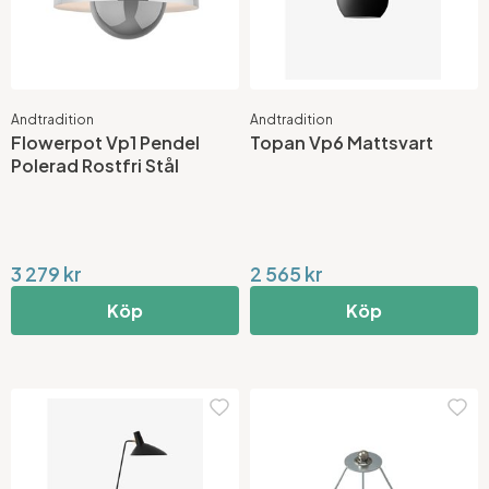
Andtradition
Andtradition
Flowerpot Vp1 Pendel
Topan Vp6 Mattsvart
Polerad Rostfri Stål
3 279 kr
2 565 kr
Köp
Köp