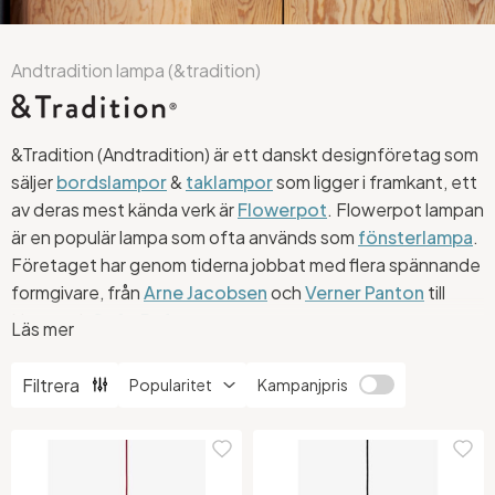
Andtradition lampa (&tradition)
&Tradition (Andtradition)
är ett danskt designföretag som
säljer
bordslampor
&
taklampor
som ligger i framkant, ett
av deras mest kända verk är
Flowerpot
. Flowerpot lampan
är en populär lampa som ofta används som
fönsterlampa
.
Företaget har genom tiderna jobbat med flera spännande
formgivare, från
Arne Jacobsen
och
Verner Panton
till
Norm och
Sofie Refer
.
Läs mer
En stor del av &Traditions kollektion består av intressant
Filtrera
Kampanjpris
och stilig belysning men du hittar även annan typ av
inredning - som snygga stolar och småbord. Hos oss
hittar
du pendlande taklampor som Bulb,
Blown
, Topan och
Flowerpot samt bordslampor från Flowerpot serien.
På