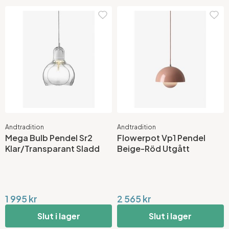
Andtradition
Andtradition
Mega Bulb Pendel Sr2
Flowerpot Vp1 Pendel
Klar/Transparant Sladd
Beige-Röd Utgått
1 995 kr
2 565 kr
Slut i lager
Slut i lager