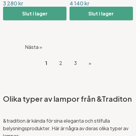
3 280 kr
4 140 kr
Slut i lager
Slut i lager
Nästa »
1
2
3
»
Olika typer av lampor från &Traditon
&tradition är kända för sina eleganta och stilfulla
belysningsprodukter. Här är några av deras olika typer av
lampor: