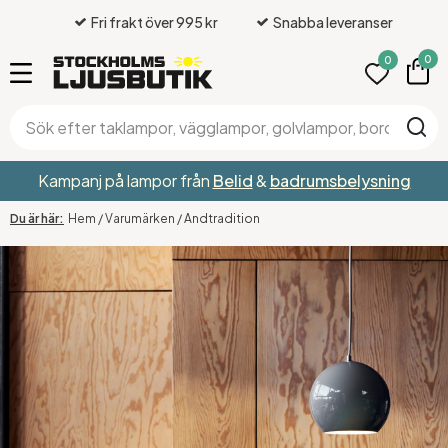
Fri frakt över 995 kr
Snabba leveranser
0
0
Kampanj på lampor från
Belid
&
badrumsbelysning
Hem
/
Varumärken
/
Andtradition