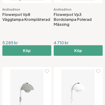
Andtradition
Andtradition
Flowerpot Vp8
Flowerpot Vp3
Vägglampa Krompläterad
Bordslampa Polerad
Mässing
5 285 kr
4 710 kr
Köp
Köp