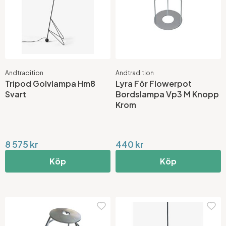
Andtradition
Andtradition
Tripod Golvlampa Hm8
Lyra För Flowerpot
Svart
Bordslampa Vp3 M Knopp
Krom
8 575 kr
440 kr
Köp
Köp