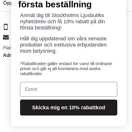
första beställning
Öppettider
Anmäl dig till Stockholms Ljusbutiks
nyhetsbrev och få 10% rabatt på din
08 - 654 29 00
första beställning!
info@ljusbutik.se
Håll dig uppdaterad om våra senaste
produkter och exklusiva erbjudanden
Fler kontaktuppgifter »
inom belysning.
Adress:
Kungsholmsgatan 6, 112 27 Stockholm
*Rabattkoden gäller endast för varor till ordinarie
priser och går ej att kombinera med andra
rabattkoder.
Email
© 2026 Stockholms Ljusbutik. Alla rättigheter förbehållna.
Skicka mig en 10% rabattkod