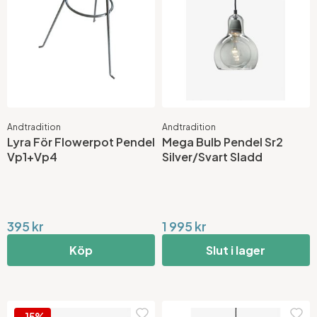
Andtradition
Andtradition
Lyra För Flowerpot Pendel
Mega Bulb Pendel Sr2
Vp1+Vp4
Silver/Svart Sladd
395 kr
1 995 kr
Köp
Slut i lager
-15%