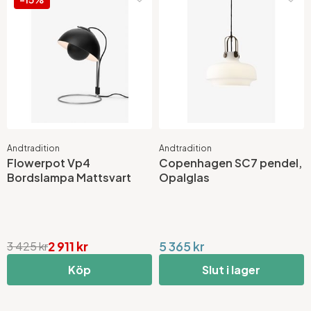
Andtradition
Andtradition
Flowerpot Vp4
Copenhagen SC7 pendel,
Bordslampa Mattsvart
Opalglas
2 911 kr
5 365 kr
3 425 kr
Köp
Slut i lager