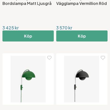
Bordslampa Matt Ljusgrå
Vägglampa Vermillion Röd
3 425 kr
3 570 kr
Köp
Köp