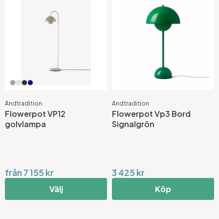
Andtradition
Andtradition
Flowerpot VP12
Flowerpot Vp3 Bord
golvlampa
Signalgrön
från 7 155 kr
3 425 kr
Välj
Köp