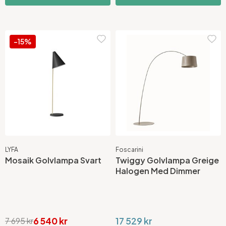
-15%
LYFA
Foscarini
Mosaik Golvlampa Svart
Twiggy Golvlampa Greige
Halogen Med Dimmer
6 540 kr
17 529 kr
7 695 kr