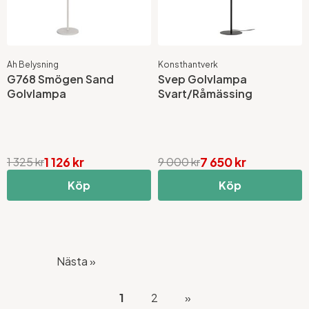
Ah Belysning
Konsthantverk
G768 Smögen Sand
Svep Golvlampa
Golvlampa
Svart/Råmässing
1 126 kr
7 650 kr
1 325 kr
9 000 kr
Köp
Köp
Nästa »
1
2
»