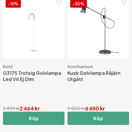
-15%
-30%
Belid
Konsthantverk
G3175 Trotsig Golvlampa
Kusk Golvlampa Råjärn
Led Vit Ej Dim
Utgått
2 464 kr
6 650 kr
2 899 kr
9 500 kr
Köp
Köp