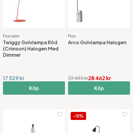
Foscarini
Flos
Twiggy Golvlampa Röd
Arco Golvlampa Halogen
(Crimson) Halogen Med
Dimmer
17 529 kr
28 462 kr
33 485 kr
Köp
Köp
-15%