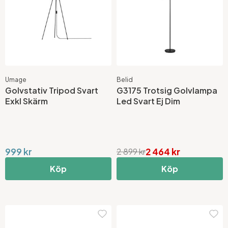
Umage
Belid
Golvstativ Tripod Svart
G3175 Trotsig Golvlampa
Exkl Skärm
Led Svart Ej Dim
999 kr
2 464 kr
2 899 kr
Köp
Köp