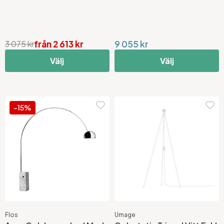
från 2 613 kr
9 055 kr
3 075 kr
Välj
Välj
-15%
Flos
Umage