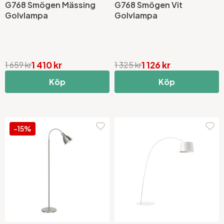
G768 Smögen Mässing
G768 Smögen Vit
Golvlampa
Golvlampa
1 410 kr
1 126 kr
1 659 kr
1 325 kr
Köp
Köp
-15%