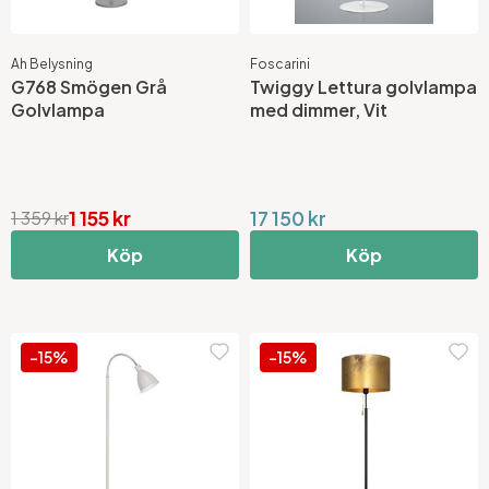
Ah Belysning
Foscarini
G768 Smögen Grå
Twiggy Lettura golvlampa
Golvlampa
med dimmer, Vit
1 155 kr
17 150 kr
1 359 kr
Köp
Köp
-15%
-15%