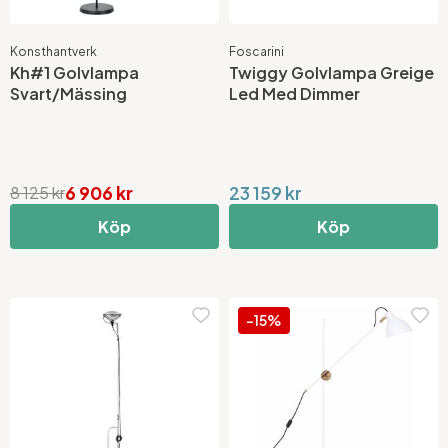
Konsthantverk
Foscarini
Kh#1 Golvlampa
Twiggy Golvlampa Greige
Svart/Mässing
Led Med Dimmer
6 906 kr
23 159 kr
8 125 kr
Köp
Köp
-15%