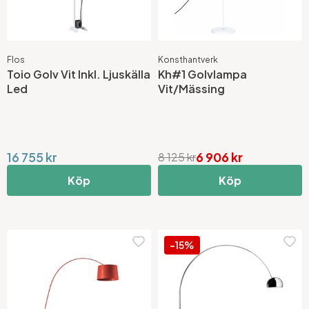
Flos
Konsthantverk
Toio Golv Vit Inkl. Ljuskälla
Kh#1 Golvlampa
Led
Vit/Mässing
16 755 kr
6 906 kr
8 125 kr
Köp
Köp
-15%