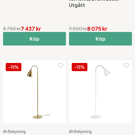
Utgått
7 437 kr
8 075 kr
8 750 kr
9 500 kr
Köp
Köp
-15%
-15%
Ah Belysning
Ah Belysning