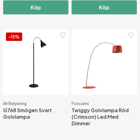
Köp
Köp
-15%
Ah Belysning
Foscarini
G768 Smögen Svart
Twiggy Golvlampa Röd
Golvlampa
(Crimson) Led Med
Dimmer