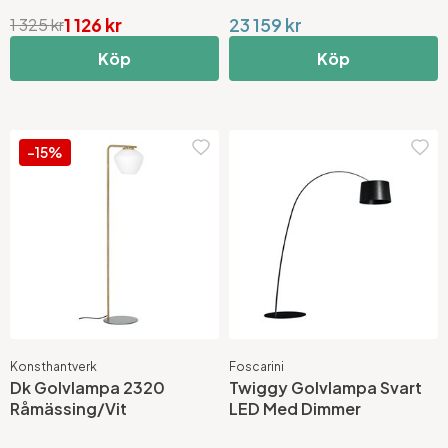
1 126 kr
23 159 kr
1 325 kr
Köp
Köp
-15%
Konsthantverk
Foscarini
Dk Golvlampa 2320
Twiggy Golvlampa Svart
Råmässing/Vit
LED Med Dimmer