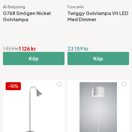
Ah Belysning
Foscarini
G768 Smögen Nickel
Twiggy Golvlampa Vit LED
Golvlampa
Med Dimmer
1 126 kr
23 159 kr
1 325 kr
Köp
Köp
-15%