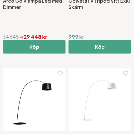
Arco Golvlampa Led Med
Golvstativ Tripod Vitt Exkl
Dimmer
Skärm
29 448 kr
999 kr
34 645 kr
Köp
Köp