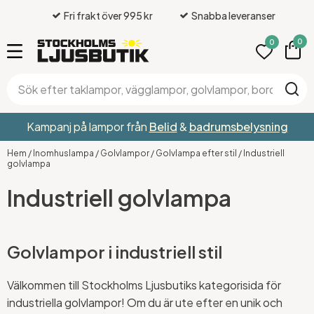
Fri frakt över 995 kr
Snabba leveranser
0
0
Kampanj på lampor från
Belid
&
badrumsbelysning
Hem
/
Inomhuslampa
/
Golvlampor
/
Golvlampa efter stil
/
Industriell
golvlampa
Industriell golvlampa
Golvlampor i industriell stil
Välkommen till Stockholms Ljusbutiks kategorisida för
industriella golvlampor! Om du är ute efter en unik och