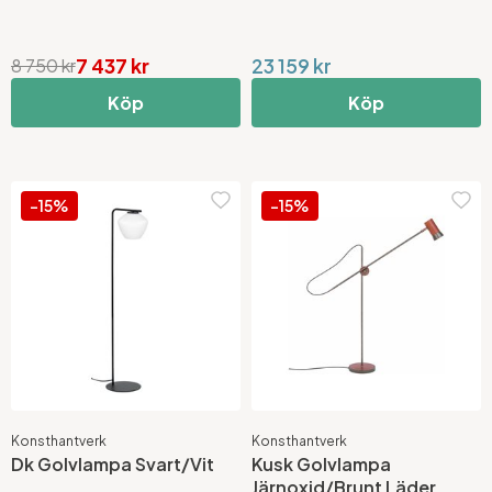
7 437 kr
23 159 kr
8 750 kr
Köp
Köp
-15%
-15%
Konsthantverk
Konsthantverk
Dk Golvlampa Svart/Vit
Kusk Golvlampa
Järnoxid/Brunt Läder