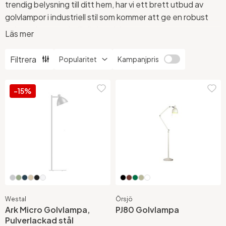
trendig belysning till ditt hem, har vi ett brett utbud av
golvlampor i industriell stil som kommer att ge en robust
och modern touch till din inredning.
Läs mer
En industriell golvlampa är det perfekta tillskottet för att
Filtrera
Kampanjpris
skapa en industriell estetik och ge dina rum en urban
atmosfär. Våra golvlampor i industriell stil kännetecknas av
deras råa och minimalistiska design, och de kommer att
-15%
vara både funktionella och iögonfallande i vilket rum du än
väljer att placera dem.
Se hela vårt sortiment av golvlampor här.
Westal
Örsjö
Ark Micro Golvlampa,
PJ80 Golvlampa
Pulverlackad stål