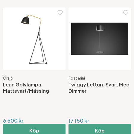
Örsjö
Foscarini
Lean Golvlampa
Twiggy Lettura Svart Med
Mattsvart/Mässing
Dimmer
6 500 kr
17 150 kr
Köp
Köp