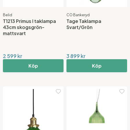
Belid
CO Bankeryd
T1213 Primus I taklampa
Tage Taklampa
43cm skogsgrön-
Svart/Grön
mattsvart
2 599 kr
3 899 kr
Köp
Köp