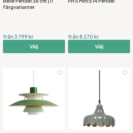
Belle Pendel 36 cm |11
PH 5 Mini E14 Pendel
färgvarianter
från 3 799 kr
från 8 270 kr
Välj
Välj