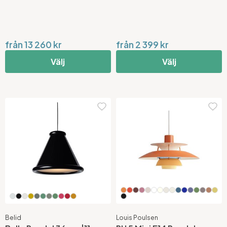
från 13 260 kr
från 2 399 kr
Välj
Välj
Belid
Louis Poulsen