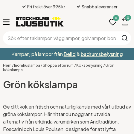
Fri frakt över 995 kr
Snabba leveranser
0
0
Kampanj på lampor från
Belid
&
badrumsbelysning
Hem
/
Inomhuslampa
/
Shoppa efter rum
/
Köksbelysning
/
Grön
kökslampa
Grön kökslampa
Ge ditt kök en fräsch och naturlig känsla med vårt utbud av
gröna kökslampor. Här hittar du noggrant utvalda
alternativ från erkända varumärken som Andtradition,
Foscarini och Louis Poulsen, designade för att lyfta