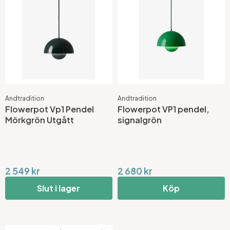
Andtradition
Andtradition
Flowerpot Vp1 Pendel
Flowerpot VP1 pendel,
Mörkgrön Utgått
signalgrön
2 549 kr
2 680 kr
Slut i lager
Köp