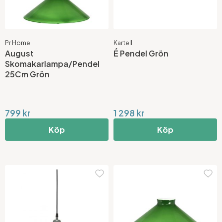
Pr Home
Kartell
August
É Pendel Grön
Skomakarlampa/Pendel
25Cm Grön
799 kr
1 298 kr
Köp
Köp