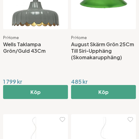
Pr Home
Pr Home
Wells Taklampa
August Skärm Grön 25Cm
Grön/Guld 43Cm
Till Siri-Upphäng
(Skomakarupphäng)
1 799 kr
485 kr
Köp
Köp