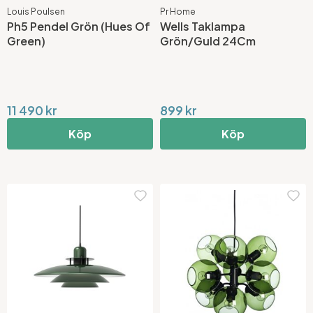
Louis Poulsen
Pr Home
Ph5 Pendel Grön (Hues Of
Wells Taklampa
Green)
Grön/Guld 24Cm
11 490 kr
899 kr
Köp
Köp