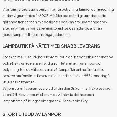
Vi är familjeföretaget som brinner för belysning, lampor och inredning
sedan vi grundades år 2003. Vi håller oss ständigt uppdaterade
gällande trender och nya designers och kan erbjuda mängder av
alternativ från välkända leverantörer. Hos oss hittar du allt från
lysrörslampan till den pampiga ljuskronan.
LAMPBUTIK PÅ NÄTET MED SNABB LEVERANS
Stockholms Ljusbutik har ett stort utbud online och erbjuder snabba
och effektiva leveranser för dig som letar efter nya lampor och
belysning. När du väljer en vara i vår lampaffär online får du alltid
besked om förväntad leveranstid. Handlar du över 995 kronor ingår
leveranskostnaden.
Välj om du vill få varan levererad till din dörr (tillkommer fraktkostnad),
till en DHL Servicepoint eller om du vill hämta det hos oss i
lampaffären på Kungsholmsgatan 6 i Stockholm City.
STORT UTBUD AV LAMPOR