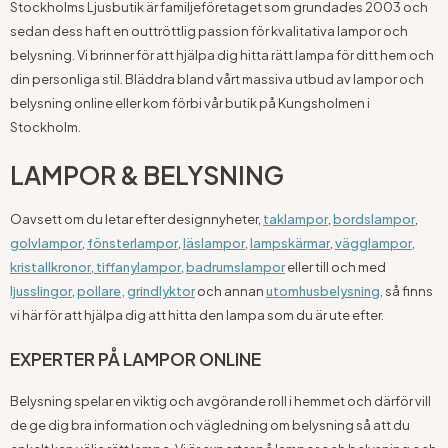
Stockholms Ljusbutik är familjeföretaget som grundades 2003 och
sedan dess haft en outtröttlig passion för kvalitativa lampor och
belysning. Vi brinner för att hjälpa dig hitta rätt lampa för ditt hem och
din personliga stil. Bläddra bland vårt massiva utbud av lampor och
belysning online eller kom förbi vår butik på Kungsholmen i
Stockholm.
LAMPOR & BELYSNING
Oavsett om du letar efter designnyheter,
taklampor
,
bordslampor
,
golvlampor
,
fönsterlampor
,
läslampor
,
lampskärmar
,
vägglampor
,
kristallkronor
,
tiffanylampor
,
badrumslampor
eller till och med
ljusslingor
,
pollare,
grindlyktor
och annan
utomhusbelysning
, så finns
vi här för att hjälpa dig att hitta den lampa som du är ute efter.
EXPERTER PÅ LAMPOR ONLINE
Belysning spelar en viktig och avgörande roll i hemmet och därför vill
de ge dig bra information och vägledning om belysning så att du