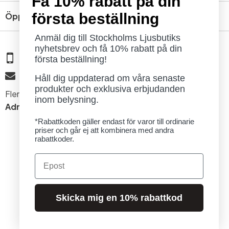
Få 10% rabatt på din
första beställning
Öppettider
Anmäl dig till Stockholms Ljusbutiks
nyhetsbrev och få 10% rabatt på din
08 - 654 29 00
första beställning!
info@ljusbutik.se
Håll dig uppdaterad om våra senaste
produkter och exklusiva erbjudanden
Fler kontaktuppgifter »
inom belysning.
Adress:
Kungsholmsgatan 6, 112 27 Stockholm
*Rabattkoden gäller endast för varor till ordinarie
priser och går ej att kombinera med andra
rabattkoder.
Email
© 2026 Stockholms Ljusbutik. Alla rättigheter förbehållna.
Skicka mig en 10% rabattkod