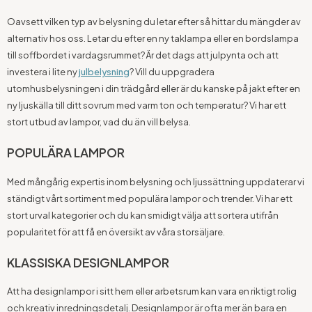
Oavsett vilken typ av belysning du letar efter så hittar du mängder av
alternativ hos oss. Letar du efter en ny taklampa eller en bordslampa
till soffbordet i vardagsrummet? Är det dags att julpynta och att
investera i lite ny
julbelysning
? Vill du uppgradera
utomhusbelysningen i din trädgård eller är du kanske på jakt efter en
ny ljuskälla till ditt sovrum med varm ton och temperatur? Vi har ett
stort utbud av lampor, vad du än vill belysa.
POPULÄRA LAMPOR
Med mångårig expertis inom belysning och ljussättning uppdaterar vi
ständigt vårt sortiment med populära lampor och trender. Vi har ett
stort urval kategorier och du kan smidigt välja att sortera utifrån
popularitet för att få en översikt av våra storsäljare.
KLASSISKA DESIGNLAMPOR
Att ha designlampor i sitt hem eller arbetsrum kan vara en riktigt rolig
och kreativ inredningsdetalj. Designlampor är ofta mer än bara en