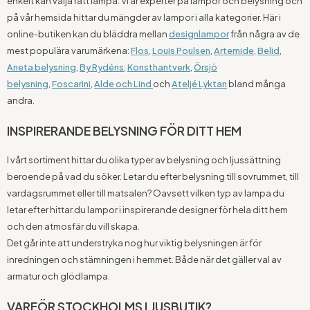
enkelt kan välja rätt lampa. Vi är experter på lampor och belysning och
på vår hemsida hittar du mängder av lampor i alla kategorier. Här i
online-butiken kan du bläddra mellan
designlampor
från några av de
mest populära varumärkena:
Flos
,
Louis Poulsen
,
Artemide
,
Belid
,
Aneta belysning
,
By Rydéns
,
Konsthantverk
,
Örsjö
belysning
,
Foscarini
,
Alde och Lind
och
Ateljé Lyktan
bland många
andra.
INSPIRERANDE BELYSNING FÖR DITT HEM
I vårt sortiment hittar du olika typer av belysning och ljussättning
beroende på vad du söker. Letar du efter belysning till sovrummet, till
vardagsrummet eller till matsalen? Oavsett vilken typ av lampa du
letar efter hittar du lampor i inspirerande designer för hela ditt hem
och den atmosfär du vill skapa.
Det går inte att understryka nog hur viktig belysningen är för
inredningen och stämningen i hemmet. Både när det gäller val av
armatur och glödlampa.
VARFÖR STOCKHOLMS LJUSBUTIK?