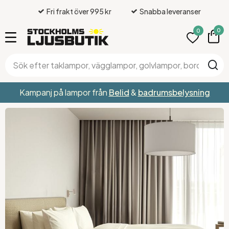
Fri frakt över 995 kr
Snabba leveranser
0
0
Kampanj på lampor från
Belid
&
badrumsbelysning