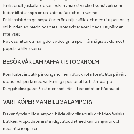
funktionell ljuskälla, de kan också vara ett vackert konstverk som
bidrar till att skapa en unik atmosfär och stil i rummet.
En klassisk designlampa är mer än en ljuskälla och med rätt personlig
stil blir den en inredningsdetalj som skiner även i dagsljus, när den
inte lyser.
Hos oss hittar du mängder av designlampor från några av de mest
populära tillverkarna.
BESÖK VÅR LAMPAFFÄR I STOCKHOLM
Kom förbi vår butik på Kungsholmen i Stockholm för att titta på vårt
utbud och prata med vår kunniga personal. Du hittar oss på
Kungsholmsgatan 6, ett stenkast från T-banestation Rådhuset.
VART KÖPER MAN BILLIGA LAMPOR?
Du kan fynda billiga lampor i både vår onlinebutik och i den fysiska
butiken. Vi uppdaterar ständigt utbudet med kampanjvaror och
nedsatta reapriser.