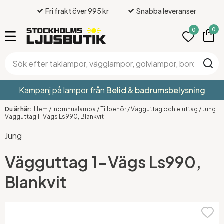
Fri frakt över 995 kr
Snabba leveranser
0
0
Kampanj på lampor från
Belid
&
badrumsbelysning
Hem
/
Inomhuslampa
/
Tillbehör
/
Vägguttag och eluttag
/
Jung
Vägguttag 1-Vägs Ls990, Blankvit
Jung
Vägguttag 1-Vägs Ls990,
Blankvit