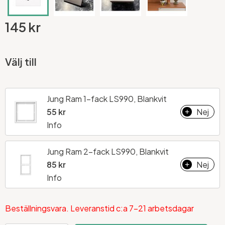
145 kr
Välj till
Jung Ram 1-fack LS990, Blankvit
55 kr
Nej
+
Info
Jung Ram 2-fack LS990, Blankvit
85 kr
Nej
+
Info
Beställningsvara. Leveranstid c:a 7-21 arbetsdagar