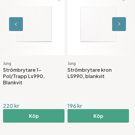
Jung
Jung
J
Strömbrytare 1-
Strömbrytare kron
F
Pol/Trapp Ls990,
LS990, blankvit
L
Blankvit
220 kr
196 kr
1
Köp
Köp