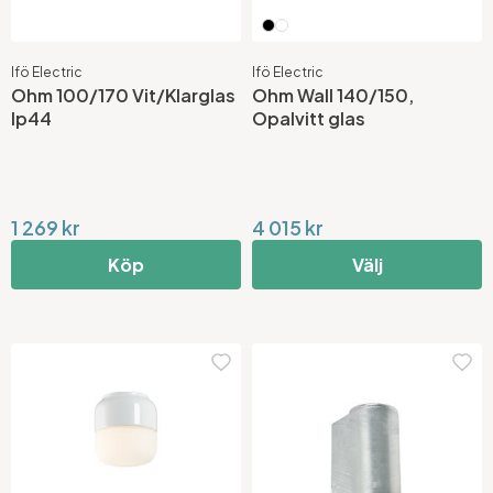
Ifö Electric
Ifö Electric
Ohm 100/170 Vit/Klarglas
Ohm Wall 140/150,
Ip44
Opalvitt glas
1 269 kr
4 015 kr
Köp
Välj