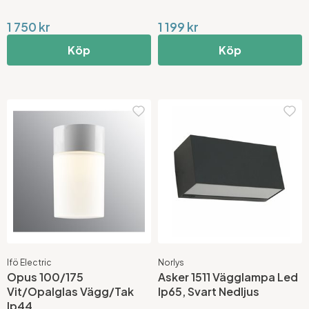
1 750 kr
1 199 kr
Köp
Köp
Ifö Electric
Norlys
Opus 100/175
Asker 1511 Vägglampa Led
Vit/Opalglas Vägg/Tak
Ip65, Svart Nedljus
Ip44