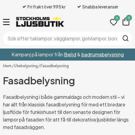
Fri frakt över 995 kr
Snabba leveranser
0
0
Kampanj på lampor från
Belid
&
badrumsbelysning
Hem
/
Utebelysning
/
Fasadbelysning
Fasadbelysning
Fasadbelysning i både gammaldags och modern stil – vi
har allt från klassisk fasadbelysning för med ett bredare
ljusflöde för funkishuset till den senaste designen för
lampor på fasaden för att få till dekorativa ljusbilder längs
med fasadväggen.