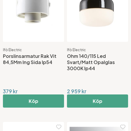
Ifö Electric
Ifö Electric
Porslinsarmatur Rak Vit
Ohm 140/115 Led
84,5Mm Ing Sida Ip54
Svart/Matt Opalglas
3000K Ip44
379 kr
2 959 kr
Köp
Köp