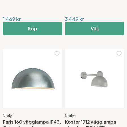
1 469 kr
3 449 kr
Köp
Välj
Norlys
Norlys
Paris 160 vägglampa IP43,
Koster 1912 vägglampa