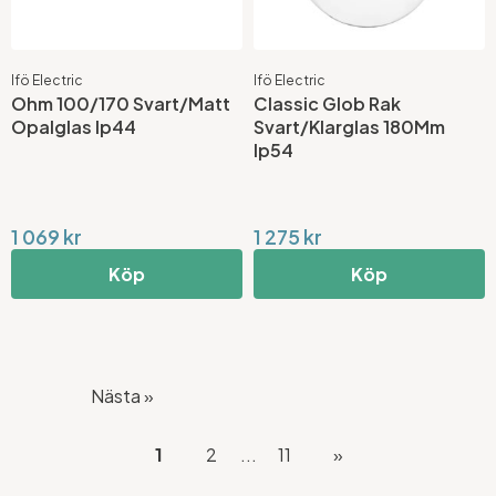
Ifö Electric
Ifö Electric
Ohm 100/170 Svart/Matt
Classic Glob Rak
Opalglas Ip44
Svart/Klarglas 180Mm
Ip54
1 069 kr
1 275 kr
Köp
Köp
Nästa »
1
2
...
11
»