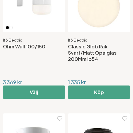
Ifö Electric
Ifö Electric
Ohm Wall 100/150
Classic Glob Rak
Svart/Matt Opalglas
200Mm Ip54
3 369 kr
1 335 kr
Välj
Köp