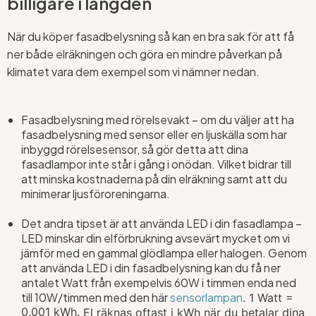
billigare i längden
När du köper fasadbelysning så kan en bra sak för att få
ner både elräkningen och göra en mindre påverkan på
klimatet vara dem exempel som vi nämner nedan.
Fasadbelysning med rörelsevakt – om du väljer att ha
fasadbelysning med sensor eller en ljuskälla som har
inbyggd rörelsesensor, så gör detta att dina
fasadlampor inte står i gång i onödan. Vilket bidrar till
att minska kostnaderna på din elräkning samt att du
minimerar ljusföroreningarna.
Det andra tipset är att använda LED i din fasadlampa –
LED minskar din elförbrukning avsevärt mycket om vi
jämför med en gammal glödlampa eller halogen. Genom
att använda LED i din fasadbelysning kan du få ner
antalet Watt från exempelvis 60W i timmen enda ned
till 10W/timmen med den här
sensorlampan
.
1 Watt =
0,001 kWh.
El räknas oftast i kWh när du betalar dina