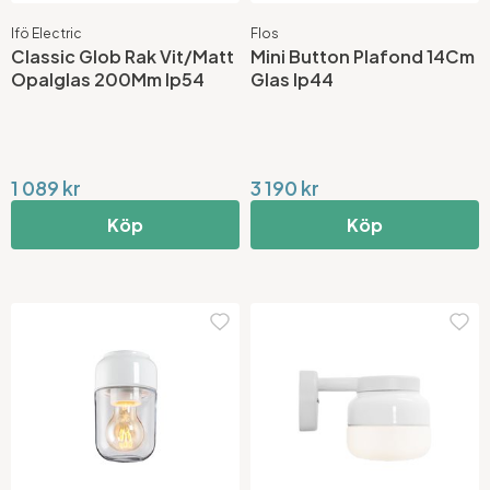
Ifö Electric
Flos
Classic Glob Rak Vit/Matt
Mini Button Plafond 14Cm
Opalglas 200Mm Ip54
Glas Ip44
1 089 kr
3 190 kr
Köp
Köp