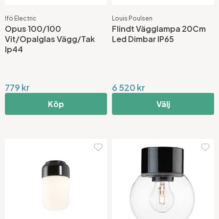
Ifö Electric
Louis Poulsen
Opus 100/100
Flindt Vägglampa 20Cm
Vit/Opalglas Vägg/Tak
Led Dimbar IP65
Ip44
779 kr
6 520 kr
Köp
Välj