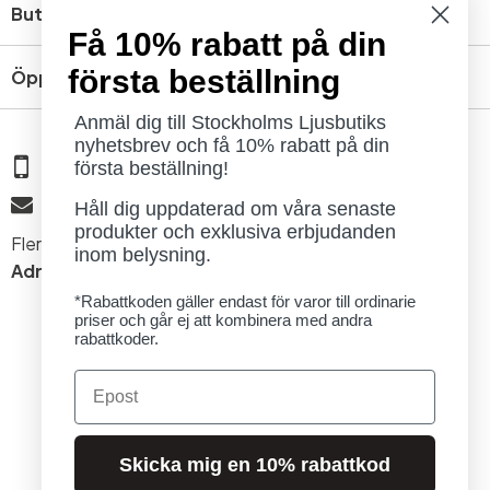
Butik
Få 10% rabatt på din
första beställning
Öppettider
Anmäl dig till Stockholms Ljusbutiks
nyhetsbrev och få 10% rabatt på din
08 - 654 29 00
första beställning!
info@ljusbutik.se
Håll dig uppdaterad om våra senaste
produkter och exklusiva erbjudanden
Fler kontaktuppgifter »
inom belysning.
Adress:
Kungsholmsgatan 6, 112 27 Stockholm
*Rabattkoden gäller endast för varor till ordinarie
priser och går ej att kombinera med andra
rabattkoder.
Email
© 2026 Stockholms Ljusbutik. Alla rättigheter förbehållna.
Skicka mig en 10% rabattkod