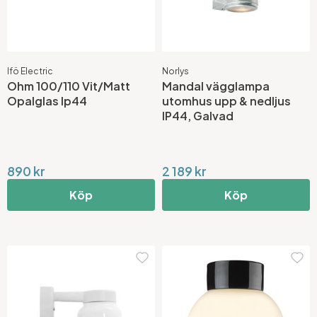
Ifö Electric
Norlys
Ohm 100/110 Vit/Matt
Mandal vägglampa
Opalglas Ip44
utomhus upp & nedljus
IP44, Galvad
890 kr
2 189 kr
Köp
Köp