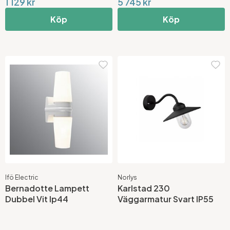
1 129 kr
5 745 kr
Köp
Köp
Ifö Electric
Norlys
Bernadotte Lampett
Karlstad 230
Dubbel Vit Ip44
Väggarmatur Svart IP55