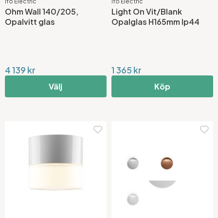
Ifö Electric
Ifö Electric
Ohm Wall 140/205,
Light On Vit/Blank
Opalvitt glas
Opalglas H165mm Ip44
4 139 kr
1 365 kr
Välj
Köp