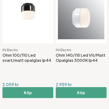
Ifö Electric
Ifö Electric
Ohm 100/110 Led
Ohm 140/115 Led Vit/Matt
svart/matt opalglas Ip44
Opalglas 3000K Ip44
2 059 kr
2 959 kr
Köp
Köp