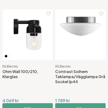
Ifö Electric
Ifö Electric
Ohm Wall 100/210,
Contrast Solhem
Klarglas
Taklampa/Vägglampa Grå
Sockel Ip44
4 069 kr
1 789 kr