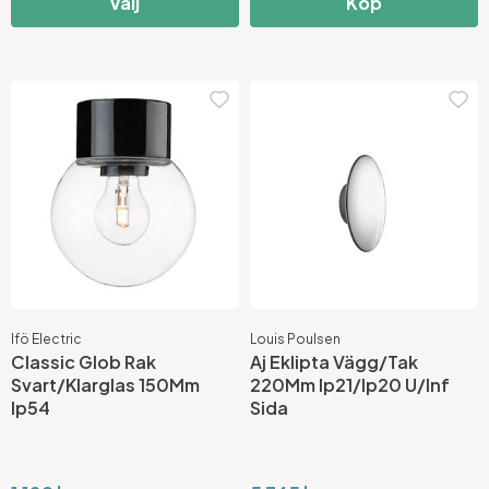
Välj
Köp
Ifö Electric
Louis Poulsen
Classic Glob Rak
Aj Eklipta Vägg/Tak
Svart/Klarglas 150Mm
220Mm Ip21/Ip20 U/Inf
Ip54
Sida