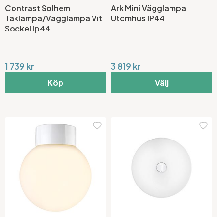
Contrast Solhem
Ark Mini Vägglampa
Taklampa/Vägglampa Vit
Utomhus IP44
Sockel Ip44
1 739 kr
3 819 kr
Köp
Välj