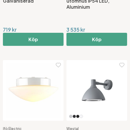
Galvaniserad
utomhus IP54 LED,
Aluminium
719 kr
3 535 kr
Köp
Köp
Ifö Electric
Westal