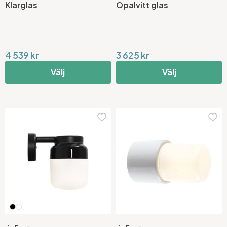
Klarglas
Opalvitt glas
4 539 kr
3 625 kr
Välj
Välj