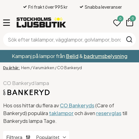
Fri frakt över 995 kr
Snabba leveranser
0
0
Kampanj på lampor från
Belid
&
badrumsbelysning
Hem
/
Varumärken
/
CO Bankeryd
CO Bankeryd lampa
Hos oss hittar du flera av
CO Bankeryds
(Care of
Bankeryd) populära
taklampor
och även
reservglas
till
Bankeryds lampa Tage.
Filtrera