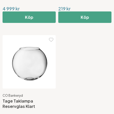
4 999 kr
219 kr
Köp
Köp
CO Bankeryd
Tage Taklampa
Reservglas Klart