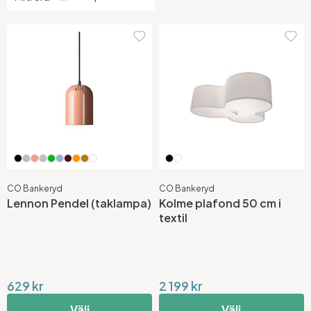
CO Bankeryd
CO Bankeryd
Lennon Pendel (taklampa)
Kolme plafond 50 cm i
textil
629 kr
2 199 kr
Välj
Välj