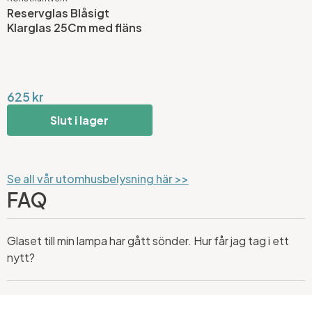
Reservglas Blåsigt
Klarglas 25Cm med fläns
625 kr
Slut i lager
Se all vår utomhusbelysning här >>
FAQ
Glaset till min lampa har gått sönder. Hur får jag tag i ett
nytt?