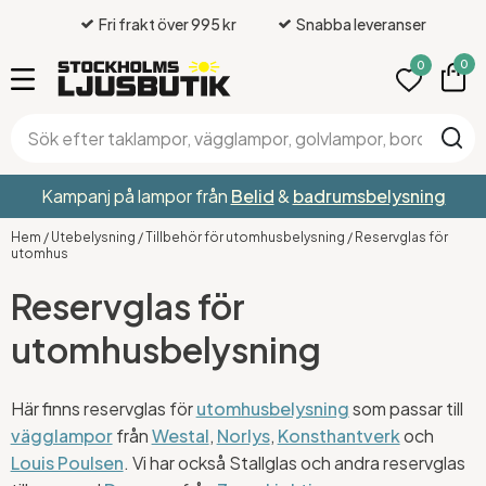
Fri frakt över 995 kr
Snabba leveranser
0
0
Kampanj på lampor från
Belid
&
badrumsbelysning
Hem
/
Utebelysning
/
Tillbehör för utomhusbelysning
/
Reservglas för
utomhus
Reservglas för
utomhusbelysning
Här finns reservglas för
utomhusbelysning
som passar till
vägglampor
från
Westal
,
Norlys
,
Konsthantverk
och
Louis Poulsen
. Vi har också Stallglas och andra reservglas