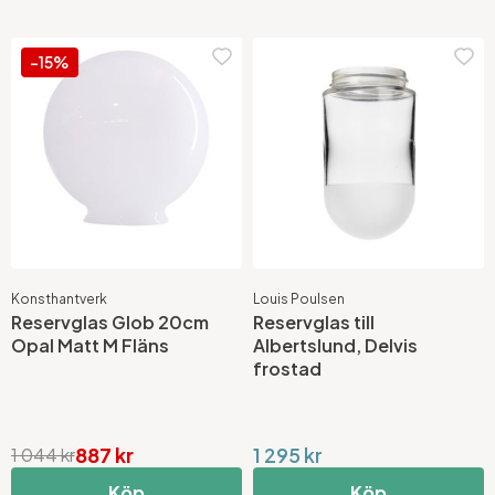
-15%
Konsthantverk
Louis Poulsen
Reservglas Glob 20cm
Reservglas till
Opal Matt M Fläns
Albertslund, Delvis
frostad
887 kr
1 295 kr
1 044 kr
Köp
Köp