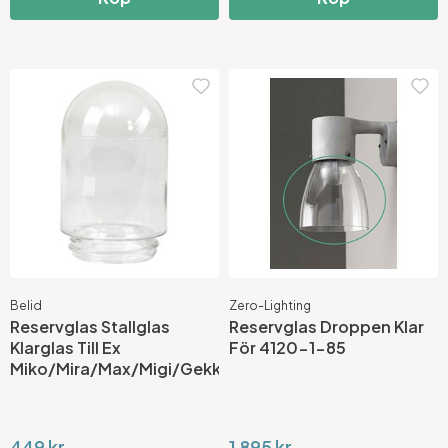
Belid
Zero-Lighting
Reservglas Stallglas
Reservglas Droppen Klar
Klarglas Till Ex
För 4120-1-85
Miko/Mira/Max/Migi/Gekko
449 kr
1 895 kr