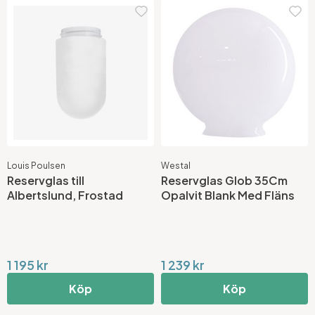
Louis Poulsen
Westal
Reservglas till
Reservglas Glob 35Cm
Albertslund, Frostad
Opalvit Blank Med Fläns
1 195 kr
1 239 kr
Köp
Köp