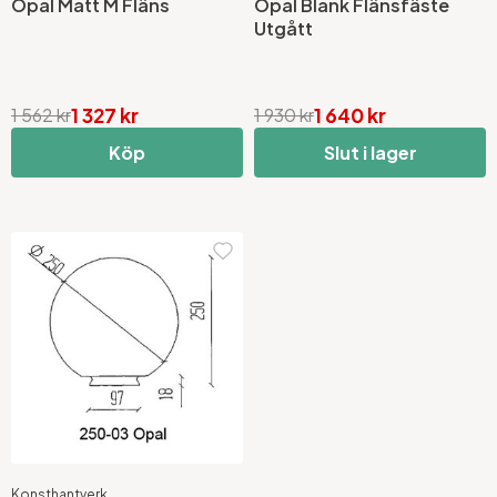
Opal Matt M Fläns
Opal Blank Flänsfäste
Utgått
1 327 kr
1 640 kr
1 562 kr
1 930 kr
Köp
Slut i lager
Konsthantverk