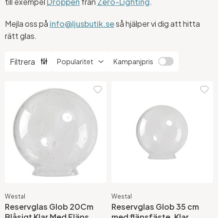
till exempel
Droppen
från
Zero-Lighting
.
Mejla oss på
info@ljusbutik.se
så hjälper vi dig att hitta
rätt glas.
Filtrera
Kampanjpris
Westal
Westal
Reservglas Glob 20Cm
Reservglas Glob 35 cm
Blåsigt Klar Med Fläns
med flänsfäste, Klar