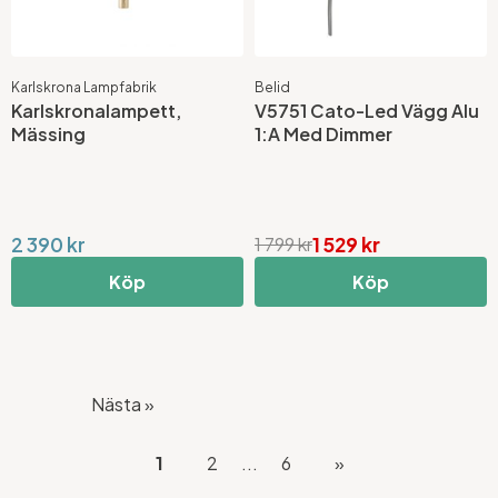
Karlskrona Lampfabrik
Belid
Karlskronalampett,
V5751 Cato-Led Vägg Alu
Mässing
1:A Med Dimmer
2 390 kr
1 529 kr
1 799 kr
Köp
Köp
Nästa »
1
2
...
6
»