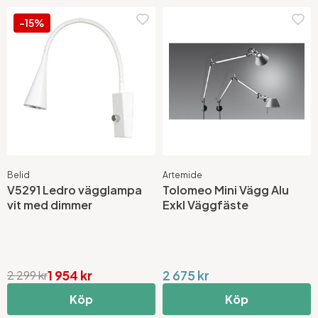
-15%
Belid
Artemide
V5291 Ledro vägglampa
Tolomeo Mini Vägg Alu
vit med dimmer
Exkl Väggfäste
1 954 kr
2 675 kr
2 299 kr
Köp
Köp