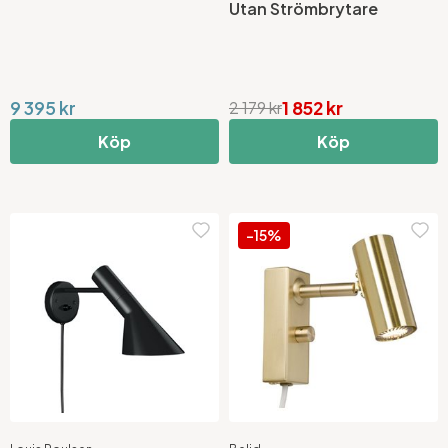
Utan Strömbrytare
9 395 kr
1 852 kr
2 179 kr
Köp
Köp
-15%