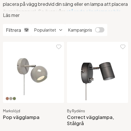
placera på vägg bredvid din säng eller en lampa att placera
över sänggavel. Se även våra
stående sänglampor här
.
Läs mer
Mejla oss på
info@ljusbutik.se
om du undrar över någon
Filtrera
Kampanjpris
sänglampa.
Markslöjd
By Rydéns
Pop vägglampa
Correct vägglampa,
Stålgrå