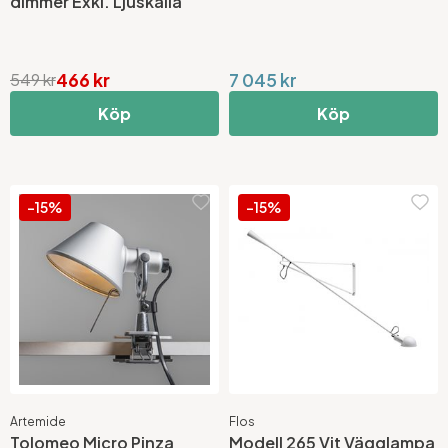
dimmer Exkl. Ljuskälla
466 kr
7 045 kr
549 kr
Köp
Köp
-15%
-15%
Artemide
Flos
Tolomeo Micro Pinza
Modell 265 Vit Vägglampa