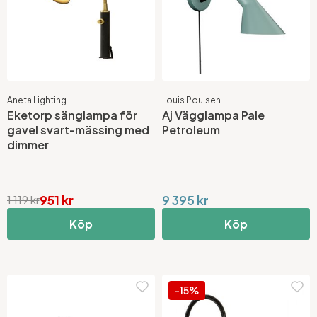
Aneta Lighting
Louis Poulsen
Eketorp sänglampa för
Aj Vägglampa Pale
gavel svart-mässing med
Petroleum
dimmer
951 kr
9 395 kr
1 119 kr
Köp
Köp
-15%