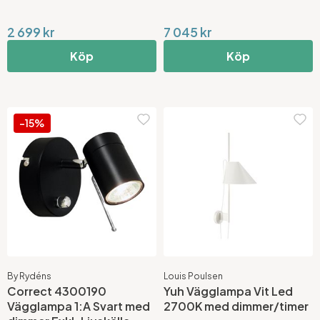
2 699 kr
7 045 kr
Köp
Köp
-15%
By Rydéns
Louis Poulsen
Correct 4300190
Yuh Vägglampa Vit Led
Vägglampa 1:A Svart med
2700K med dimmer/timer