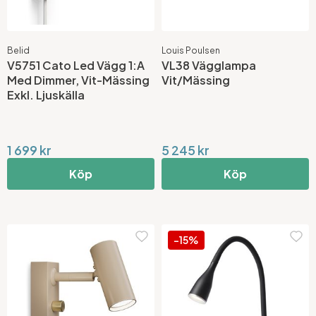
Belid
Louis Poulsen
V5751 Cato Led Vägg 1:A
VL38 Vägglampa
Med Dimmer, Vit-Mässing
Vit/Mässing
Exkl. Ljuskälla
1 699 kr
5 245 kr
Köp
Köp
-15%