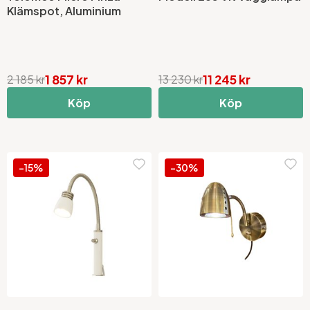
Klämspot, Aluminium
1 857 kr
11 245 kr
2 185 kr
13 230 kr
Köp
Köp
-15%
-30%