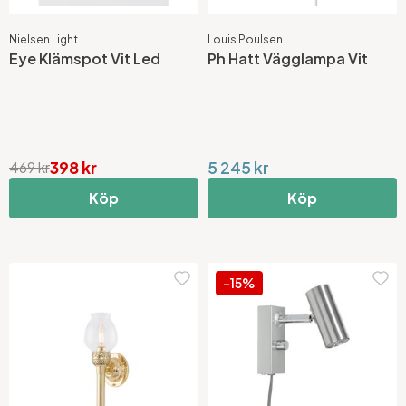
Nielsen Light
Louis Poulsen
Eye Klämspot Vit Led
Ph Hatt Vägglampa Vit
398 kr
5 245 kr
469 kr
Köp
Köp
-15%