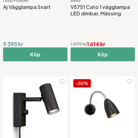
Louis Poulsen
Belid
Aj Vägglampa Svart
V5751 Cato 1 vägglampa
LED dimbar, Mässing
9 395 kr
1 614 kr
1 899 kr
Köp
Köp
-50%