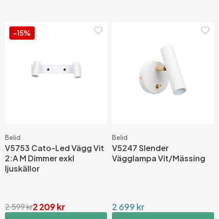
-15%
Belid
Belid
V5753 Cato-Led Vägg Vit
V5247 Slender
2:A M Dimmer exkl
Vägglampa Vit/Mässing
ljuskällor
2 209 kr
2 699 kr
2 599 kr