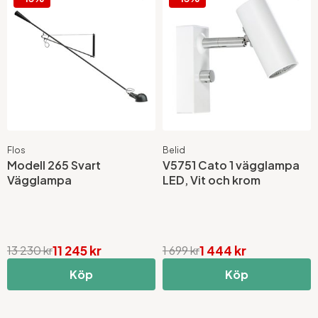
Flos
Belid
Modell 265 Svart
V5751 Cato 1 vägglampa
Vägglampa
LED, Vit och krom
11 245 kr
1 444 kr
13 230 kr
1 699 kr
Köp
Köp