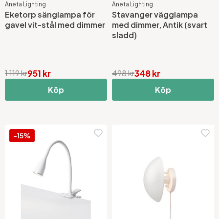
Aneta Lighting
Aneta Lighting
Eketorp sänglampa för
Stavanger vägglampa
gavel vit-stål med dimmer
med dimmer, Antik (svart
sladd)
951 kr
348 kr
1 119 kr
498 kr
Köp
Köp
-15%