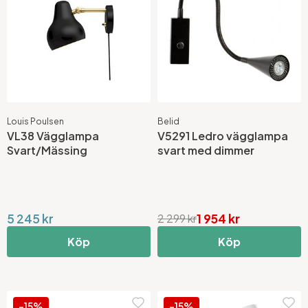
Louis Poulsen
Belid
VL38 Vägglampa
V5291 Ledro vägglampa
Svart/Mässing
svart med dimmer
5 245 kr
1 954 kr
2 299 kr
Köp
Köp
-15%
-15%