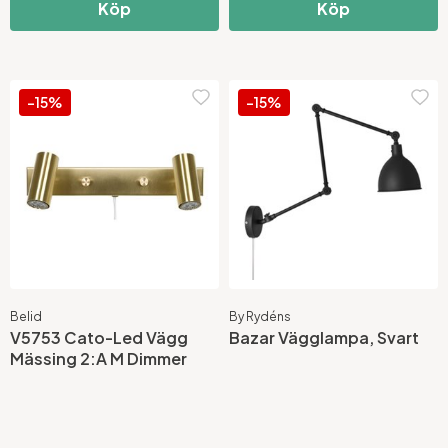
Köp
Köp
-15%
-15%
Belid
By Rydéns
V5753 Cato-Led Vägg
Bazar Vägglampa, Svart
Mässing 2:A M Dimmer