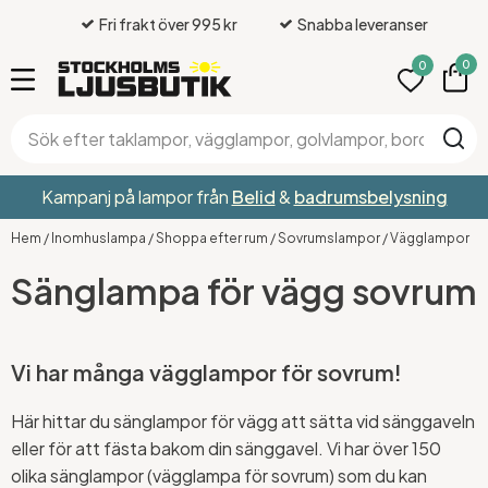
Fri frakt över 995 kr
Snabba leveranser
0
0
Kampanj på lampor från
Belid
&
badrumsbelysning
Hem
/
Inomhuslampa
/
Shoppa efter rum
/
Sovrumslampor
/
Vägglampor
Sänglampa för vägg sovrum
Vi har många vägglampor för sovrum!
Här hittar du sänglampor för vägg att sätta vid sänggaveln
eller för att fästa bakom din sänggavel. Vi har över 150
olika sänglampor (vägglampa för sovrum) som du kan