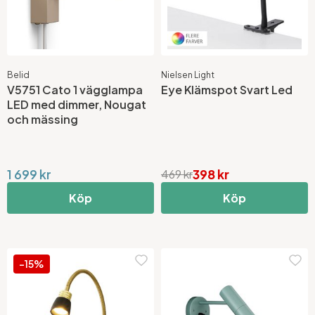
Belid
Nielsen Light
V5751 Cato 1 vägglampa
Eye Klämspot Svart Led
LED med dimmer, Nougat
och mässing
1 699 kr
398 kr
469 kr
Köp
Köp
-15%