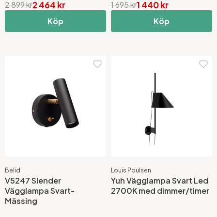
2 464 kr
1 440 kr
2 899 kr
1 695 kr
Köp
Köp
Belid
Louis Poulsen
V5247 Slender
Yuh Vägglampa Svart Led
Vägglampa Svart-
2700K med dimmer/timer
Mässing