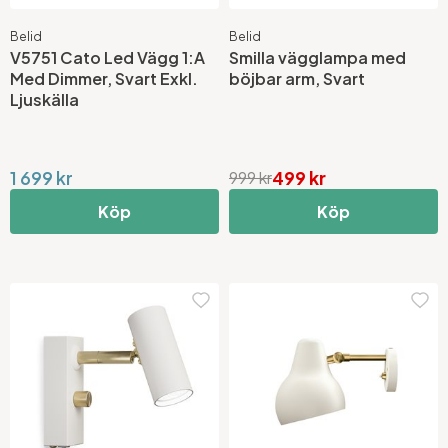
Belid
Belid
V5751 Cato Led Vägg 1:A
Smilla vägglampa med
Med Dimmer, Svart Exkl.
böjbar arm, Svart
Ljuskälla
1 699 kr
499 kr
999 kr
Köp
Köp