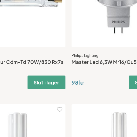
Philips Lighting
our Cdm-Td 70W/830 Rx7s
Master Led 6,3W Mr16/Gu5
98 kr
Slut i lager
S