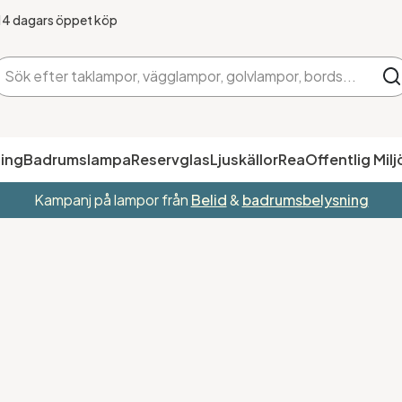
14 dagars öppet köp
ing
Badrumslampa
Reservglas
Ljuskällor
Rea
Offentlig Milj
Kampanj på lampor från
Belid
&
badrumsbelysning