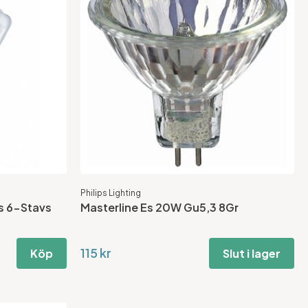
Philips Lighting
s 6-Stavs
Masterline Es 20W Gu5,3 8Gr
115 kr
Köp
Slut i lager