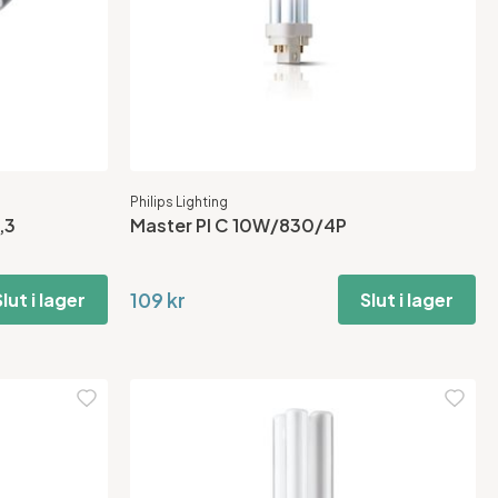
Philips Lighting
,3
Master Pl C 10W/830/4P
109 kr
lut i lager
Slut i lager