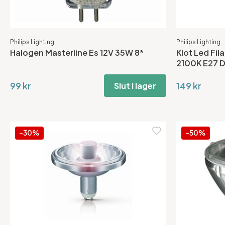
Philips Lighting
Philips Lighting
Halogen Masterline Es 12V 35W 8*
Klot Led Fi
2100K E27 
99 kr
149 kr
Slut i lager
-30%
-50%