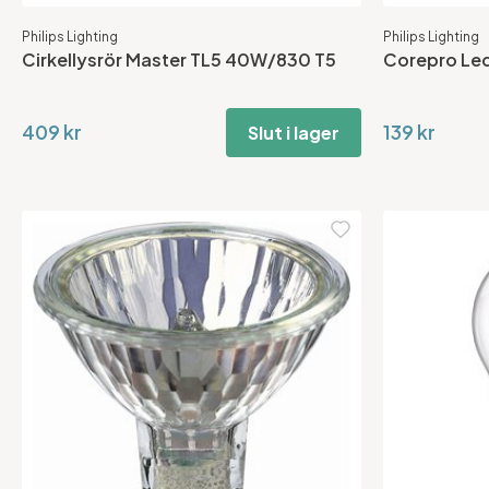
Philips Lighting
Philips Lighting
Cirkellysrör Master TL5 40W/830 T5
Corepro Le
409 kr
139 kr
Slut i lager