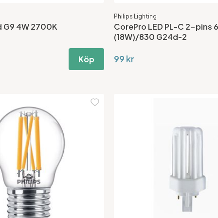
Philips Lighting
d G9 4W 2700K
CorePro LED PL-C 2-pins 
(18W)/830 G24d-2
99 kr
Köp