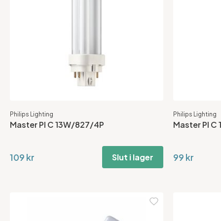
Philips Lighting
Philips Lighting
Master Pl C 13W/827/4P
Master Pl C
109 kr
99 kr
Slut i lager