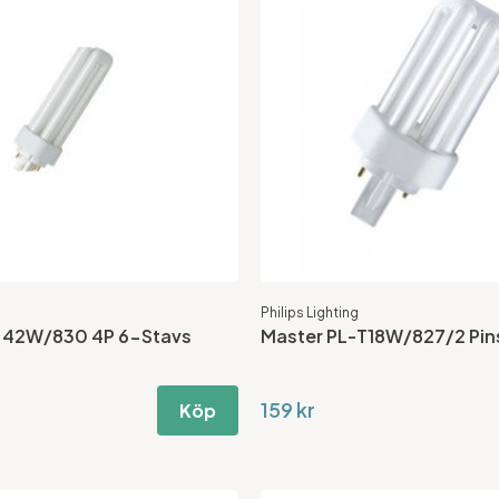
Philips Lighting
T 42W/830 4P 6-Stavs
Master PL-T18W/827/2 Pin
159 kr
Köp