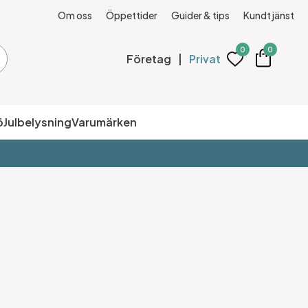
Om oss
Öppettider
Guider & tips
Kundtjänst
0
0
Företag
|
Privat
ö
Julbelysning
Varumärken