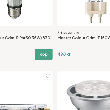
Philips Lighting
our Cdm-R Par30 35W/830
Master Colour Cdm-T 150
498 kr
Köp