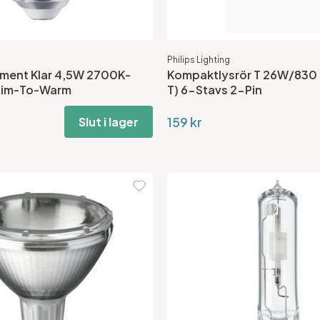
Philips Lighting
lament Klar 4,5W 2700K-
Kompaktlysrör T 26W/830 
Dim-To-Warm
T) 6-Stavs 2-Pin
159 kr
Slut i lager