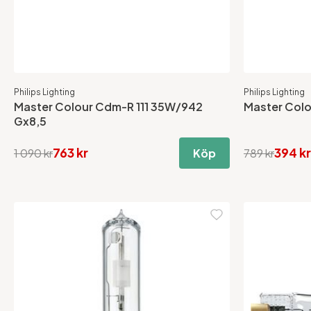
Philips Lighting
Philips Lighting
Master Colour Cdm-R 111 35W/942
Master Col
Gx8,5
763 kr
394 kr
1 090 kr
Köp
789 kr