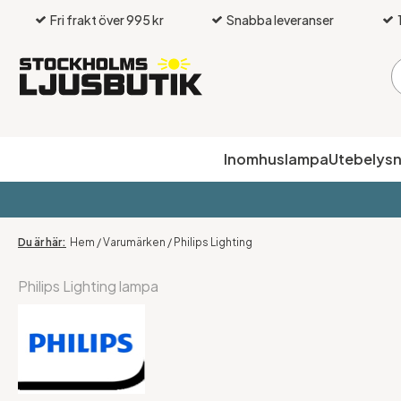
Fri frakt över 995 kr
Snabba leveranser
Inomhuslampa
Utebelysn
Hem
/
Varumärken
/
Philips Lighting
Philips Lighting lampa