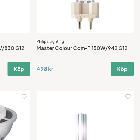
Philips Lighting
W/830 G12
Master Colour Cdm-T 150W/942 G12
498 kr
Köp
Köp