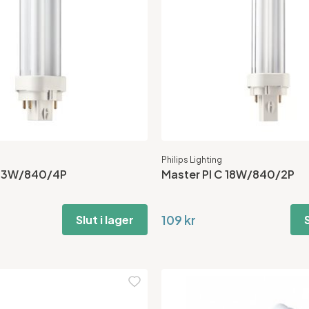
Philips Lighting
 13W/840/4P
Master Pl C 18W/840/2P
109 kr
Slut i lager
S