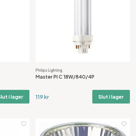
Philips Lighting
Master Pl C 18W/840/4P
119 kr
lut i lager
Slut i lager