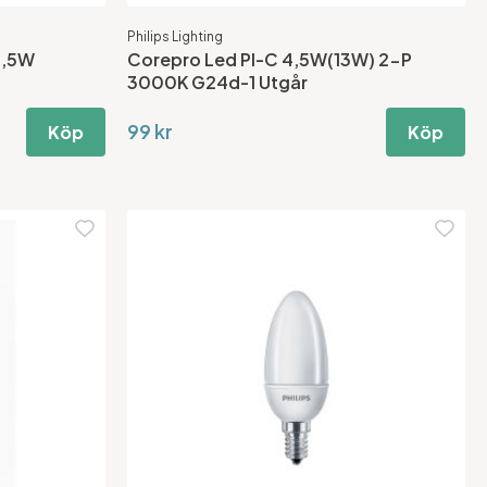
Philips Lighting
6,5W
Corepro Led Pl-C 4,5W(13W) 2-P
3000K G24d-1 Utgår
99 kr
Köp
Köp