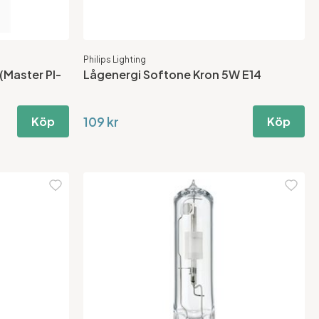
Philips Lighting
(Master Pl-
Lågenergi Softone Kron 5W E14
109 kr
Köp
Köp