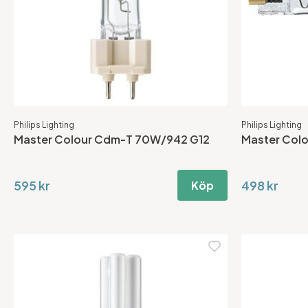
Philips Lighting
Philips Lighting
Master Colour Cdm-T 70W/942 G12
Master Col
595 kr
498 kr
Köp