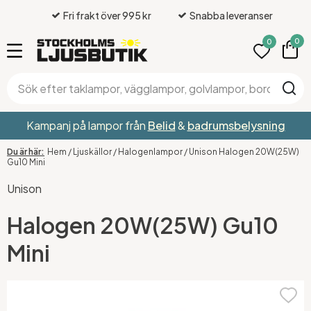
Fri frakt över 995 kr
Snabba leveranser
0
0
Kampanj på lampor från
Belid
&
badrumsbelysning
Hem
/
Ljuskällor
/
Halogenlampor
/
Unison Halogen 20W(25W)
Gu10 Mini
Unison
Halogen 20W(25W) Gu10
Mini