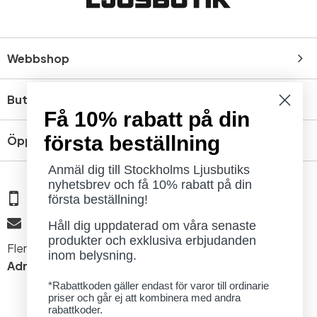
Webbshop
Butik
Få 10% rabatt på din
första beställning
Öppettider
Anmäl dig till Stockholms Ljusbutiks
nyhetsbrev och få 10% rabatt på din
08 - 654 29 00
första beställning!
info@ljusbutik.se
Håll dig uppdaterad om våra senaste
produkter och exklusiva erbjudanden
Fler kontaktuppgifter »
inom belysning.
Adress:
Kungsholmsgatan 6, 112 27 Stockholm
*Rabattkoden gäller endast för varor till ordinarie
priser och går ej att kombinera med andra
rabattkoder.