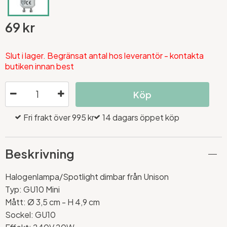
69 kr
Slut i lager. Begränsat antal hos leverantör - kontakta
butiken innan best
Köp
Fri frakt över 995 kr
14 dagars öppet köp
Beskrivning
Halogenlampa/Spotlight dimbar från Unison
Typ: GU10 Mini
Mått: Ø 3,5 cm - H 4,9 cm
Sockel: GU10