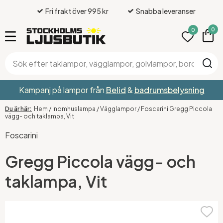
Fri frakt över 995 kr
Snabba leveranser
0
0
Kampanj på lampor från
Belid
&
badrumsbelysning
Hem
/
Inomhuslampa
/
Vägglampor
/
Foscarini Gregg Piccola
vägg- och taklampa, Vit
Foscarini
Gregg Piccola vägg- och
taklampa, Vit