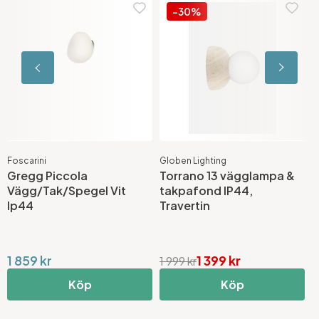
-30%
Foscarini
Globen Lighting
F
Gregg Piccola
Torrano 13 vägglampa &
B
Vägg/Tak/Spegel Vit
takpafond IP44,
v
Ip44
Travertin
1 859 kr
1 399 kr
3
1 999 kr
Köp
Köp