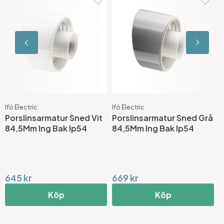
Ifö Electric
Ifö Electric
I
Porslinsarmatur Sned Vit
Porslinsarmatur Sned Grå
P
84,5Mm Ing Bak Ip54
84,5Mm Ing Bak Ip54
8
645 kr
669 kr
4
Köp
Köp