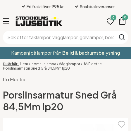
Fri frakt över 995 kr
Snabba leveranser
0
0
Kampanj på lampor från
Belid
&
badrumsbelysning
Hem
/
Inomhuslampa
/
Vägglampor
/
Ifö Electric
Porslinsarmatur Sned Grå 84,5Mm Ip20
Ifö Electric
Porslinsarmatur Sned Grå
84,5Mm Ip20