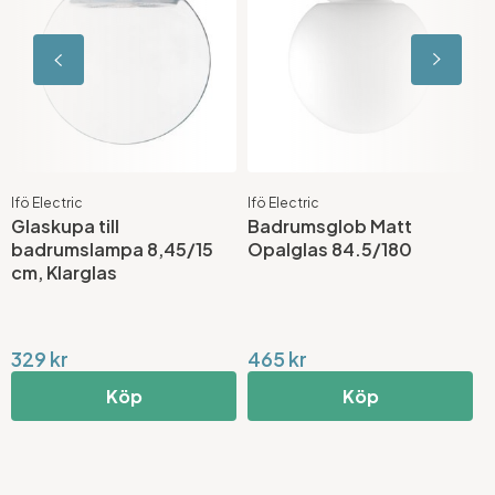
Ifö Electric
Ifö Electric
I
Glaskupa till
Badrumsglob Matt
B
badrumslampa 8,45/15
Opalglas 84.5/180
8
cm, Klarglas
329 kr
465 kr
3
Köp
Köp