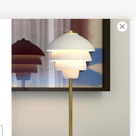
08 - 654 29 00
info@ljusbutik.se
Fler kontaktuppgifter »
Adress:
Kungsholmsgatan 6, 112 27
Stockholm