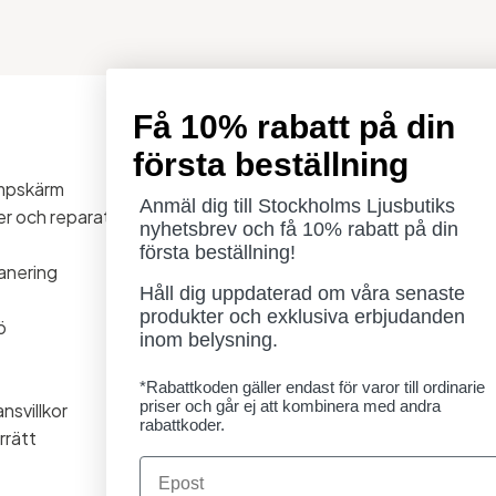
Få 10% rabatt på din
Öppettider
första beställning
Måndag - Torsdag: 11-18
ampskärm
Fredag - Lördag: 11-16
Anmäl dig till Stockholms Ljusbutiks
ner och reparationer
Söndag: Stängt
nyhetsbrev och få 10% rabatt på din
Lördag 1/8 stängt
första beställning!
anering
Håll dig uppdaterad om våra senaste
produkter och exklusiva erbjudanden
ö
inom belysning.
*Rabattkoden gäller endast för varor till ordinarie
priser och går ej att kombinera med andra
nsvillkor
rabattkoder.
rrätt
Email