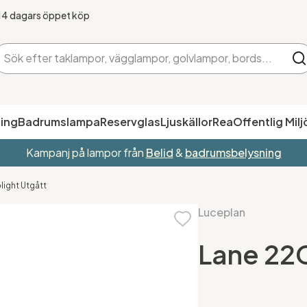
14 dagars öppet köp
ing
Badrumslampa
Reservglas
Ljuskällor
Rea
Offentlig Milj
Kampanj på lampor från
Belid
&
badrumsbelysning
light Utgått
Luceplan
Lane 22C