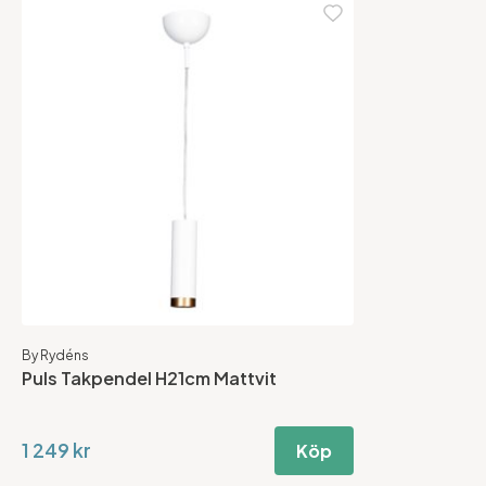
By Rydéns
Puls Takpendel H21cm Mattvit
1 249 kr
Köp