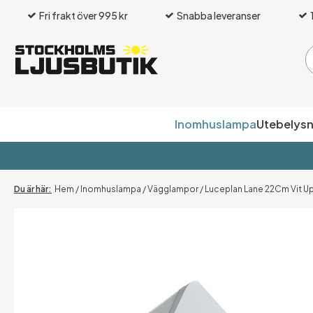
Fri frakt över 995 kr
Snabba leveranser
Inomhuslampa
Utebelysn
Hem
/
Inomhuslampa
/
Vägglampor
/
Luceplan Lane 22Cm Vit Up