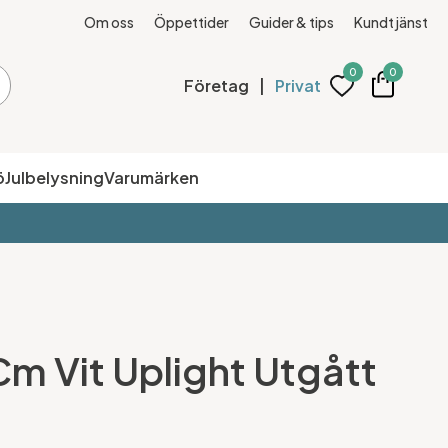
Om oss
Öppettider
Guider & tips
Kundtjänst
0
0
Företag
|
Privat
ö
Julbelysning
Varumärken
m Vit Uplight Utgått