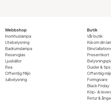
Webbshop
Butik
Inomhuslampa
Vår butik
Utebelysning
Klä om din l
Badrumslampa
Elinstallatio
Reservglas
Presentkort
Ljuskällor
Belysningspl
Rea
Guider & tips
Offentlig Miljö
Offentlig milj
Julbelysning
Formgivare
Black Friday
Köp- & levera
Retur & ånge