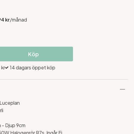
94 kr
/månad
Köp
 kr
14 dagars öppet köp
 Luceplan
li
 - Djup 9cm
50W Halogenrör R7s, Ingår Ej