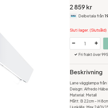
2 859 kr
Delbetala från
1
Slut i lager. (Slutsåld)
Fri frakt över 995
Beskrivning
Lane vägglampa från
Deisgn: Alfredo Häber
Material: Metall
Mått: B 22cm - H 8cm
Ljuskälla: Max 240V 1