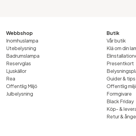
Webbshop
Butik
Inomhuslampa
Vår butik
Utebelysning
Klä om din l
Badrumslampa
Elinstallatio
Reservglas
Presentkort
Ljuskällor
Belysningspl
Rea
Guider & tips
Offentlig Miljö
Offentlig milj
Julbelysning
Formgivare
Black Friday
Köp- & levera
Retur & ånge