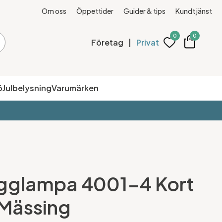
Om oss
Öppettider
Guider & tips
Kundtjänst
0
0
Företag
|
Privat
ö
Julbelysning
Varumärken
gglampa 4001-4 Kort
/Mässing