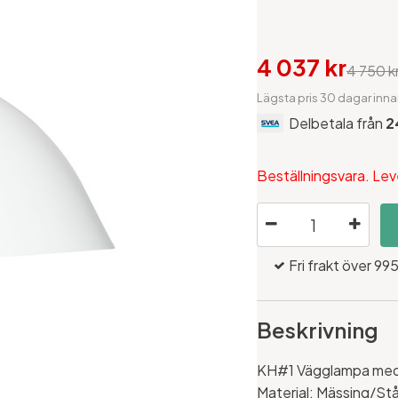
4 037 kr
4 750 k
Lägsta pris 30 dagar inna
Delbetala från
2
Beställningsvara. Lev
Fri frakt över 995
Beskrivning
KH#1 Vägglampa med 
Material: Mässing/Stå