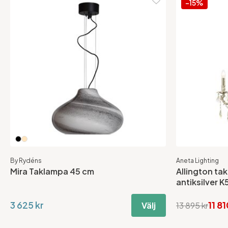
-15%
By Rydéns
Aneta Lighting
Mira Taklampa 45 cm
Allington tak
antiksilver K
3 625 kr
11 81
Välj
13 895 kr