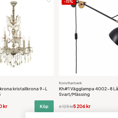
-15%
Konsthantverk
krona kristallkrona 9-L
Kh#1 Vägglampa 4002-8 Lå
5
Svart/Mässing
0 kr
5 206 kr
Köp
6 125 kr