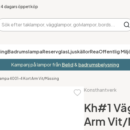
14 dagars öppet köp
ing
Badrumslampa
Reservglas
Ljuskällor
Rea
Offentlig Milj
Kampanj på lampor från
Belid
&
badrumsbelysning
ampa 4001-4 Kort Arm Vit/Mässing
Konsthantverk
Kh#1 Vä
Arm Vit