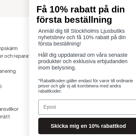
Få 10% rabatt på din
första beställning
Anmäl dig till Stockholms Ljusbutiks
Öppettider
nyhetsbrev och få 10% rabatt på din
Måndag - Torsdag: 11-18
första beställning!
ampskärm
Fredag - Lördag: 11-16
Håll dig uppdaterad om våra senaste
ner och reparationer
Söndag: Stängt
produkter och exklusiva erbjudanden
Lördag 1/8 stängt
inom belysning.
anering
*Rabattkoden gäller endast för varor till ordinarie
ö
priser och går ej att kombinera med andra
rabattkoder.
Email
nsvillkor
rrätt
Skicka mig en 10% rabattkod