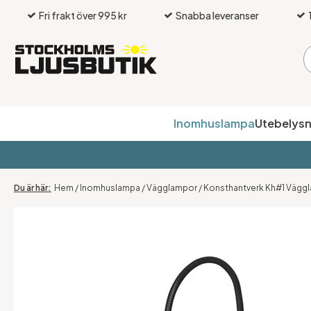
Fri frakt över 995 kr
Snabba leveranser
Inomhuslampa
Utebelysn
Hem
/
Inomhuslampa
/
Vägglampor
/
Konsthantverk Kh#1 Väggl