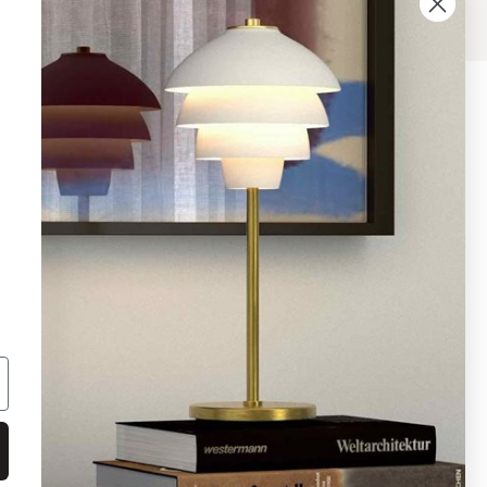
08 - 654 29 00
info@ljusbutik.se
Fler kontaktuppgifter »
Adress:
Kungsholmsgatan 6, 112 27
Stockholm