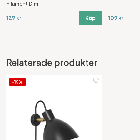
Filament Dim
129 kr
109 kr
Köp
Relaterade produkter
-15%