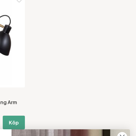
ng Arm
Köp