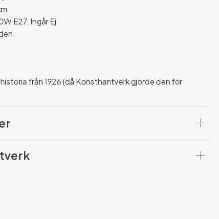
cm
0W E27, Ingår Ej
dden
istoria från 1926 (då Konsthantverk gjorde den för
er
tverk