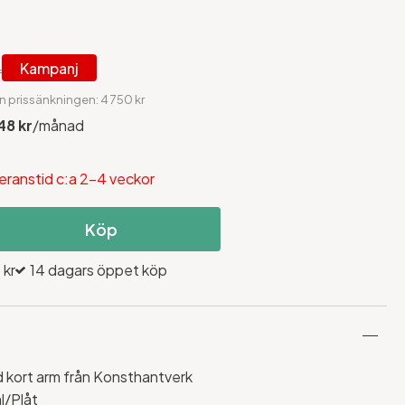
Kampanj
r
n prissänkningen: 4 750 kr
48 kr
/månad
eranstid c:a 2-4 veckor
Köp
 kr
14 dagars öppet köp
kort arm från Konsthantverk
l/Plåt