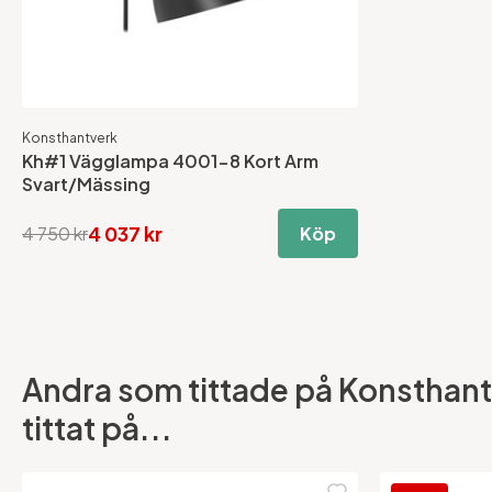
Konsthantverk
Kh#1 Vägglampa 4001-8 Kort Arm
Svart/Mässing
4 037 kr
4 750 kr
Köp
Andra som tittade på Konsthan
tittat på...