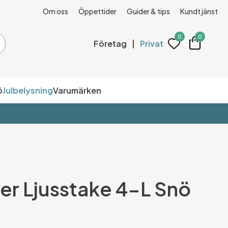
Om oss
Öppettider
Guider & tips
Kundtjänst
0
0
Företag
|
Privat
ö
Julbelysning
Varumärken
r Ljusstake 4-L Snö