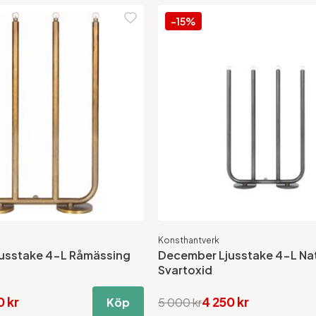
-15%
Konsthantverk
usstake 4-L Råmässing
December Ljusstake 4-L Na
Svartoxid
0 kr
4 250 kr
Köp
5 000 kr