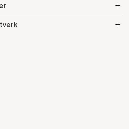
er
tverk