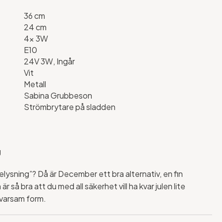
36 cm
24 cm
4x 3W
E10
24V 3W, Ingår
Vit
Metall
Sabina Grubbeson
Strömbrytare på sladden
g
lbelysning”? Då är December ett bra alternativ, en fin
r så bra att du med all säkerhet vill ha kvar julen lite
 varsam form.