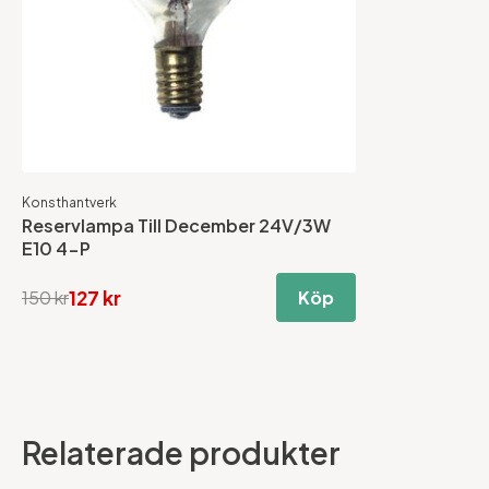
Konsthantverk
Reservlampa Till December 24V/3W
E10 4-P
127 kr
150 kr
Köp
Relaterade produkter