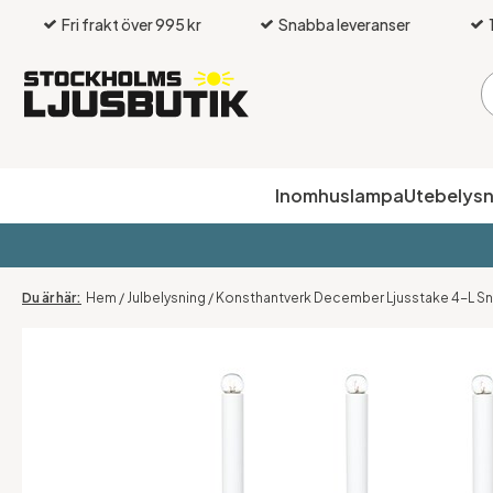
Fri frakt över 995 kr
Snabba leveranser
Inomhuslampa
Utebelysn
Hem
/
Julbelysning
/
Konsthantverk December Ljusstake 4-L Snö