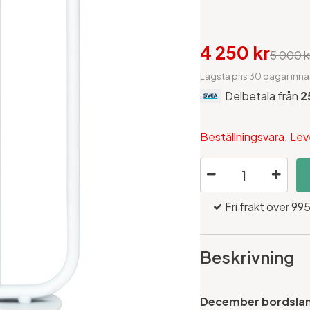
4 250 kr
5 000 k
Lägsta pris 30 dagar inna
Delbetala från
2
Beställningsvara. Lev
Fri frakt över 995
Beskrivning
December bordslam