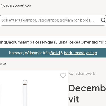
14 dagars öppet köp
ing
Badrumslampa
Reservglas
Ljuskällor
Rea
Offentlig Milj
Kampanj på lampor från
Belid
&
badrumsbelysning
 vit
Konsthantverk
Decembe
vit