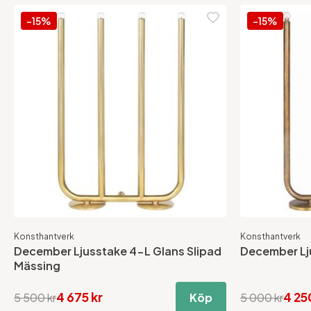
-15%
-15%
Konsthantverk
Konsthantverk
December Ljusstake 4-L Glans Slipad
December Lj
Mässing
4 675 kr
4 25
5 500 kr
Köp
5 000 kr