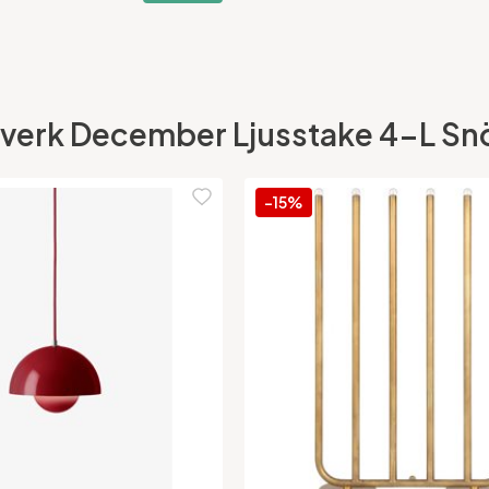
erk December Ljusstake 4-L Snö vi
-15%