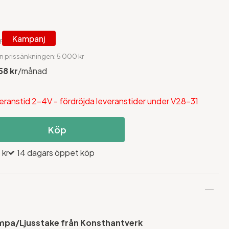
Kampanj
r
n prissänkningen: 5 000 kr
58 kr
/månad
eranstid 2-4V - fördröjda leveranstider under V28-31
Köp
 kr
14 dagars öppet köp
pa/Ljusstake från Konsthantverk