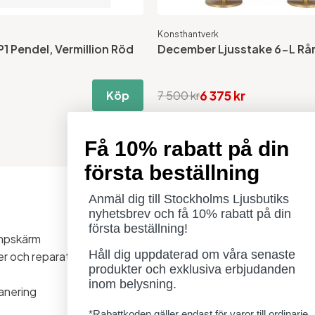
Konsthantverk
1 Pendel, Vermillion Röd
December Ljusstake 6-L Rå
6 375 kr
Köp
7 500 kr
Få 10% rabatt på din
första beställning
Anmäl dig till Stockholms Ljusbutiks
Öppettider
nyhetsbrev och få 10% rabatt på din
Måndag - Torsdag: 11-18
första beställning!
ampskärm
Fredag - Lördag: 11-16
Håll dig uppdaterad om våra senaste
ner och reparationer
Söndag: Stängt
produkter och exklusiva erbjudanden
Lördag 1/8 stängt
inom belysning.
anering
*Rabattkoden gäller endast för varor till ordinarie