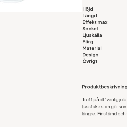
Höjd
Längd
Effekt max
Sockel
Ljuskälla
Färg
Material
Design
Övrigt
Produktbeskrivnin
Trött på all ”vanlig ju
ljusstake som gör som ä
längre. Finstämd och