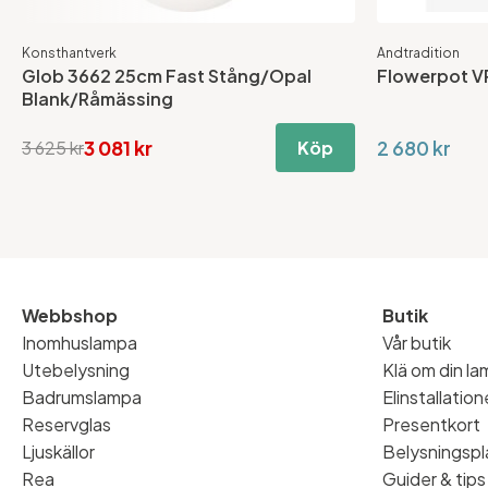
Konsthantverk
Andtradition
Glob 3662 25cm Fast Stång/Opal
Flowerpot VP
Blank/Råmässing
3 081 kr
2 680 kr
3 625 kr
Köp
Webbshop
Butik
Inomhuslampa
Vår butik
Utebelysning
Klä om din l
Badrumslampa
Elinstallatio
Reservglas
Presentkort
Ljuskällor
Belysningspl
Rea
Guider & tips