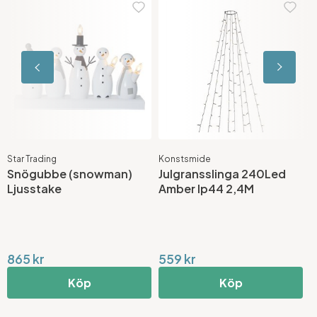
Star Trading
Konstsmide
S
Snögubbe (snowman)
Julgransslinga 240Led
G
Ljusstake
Amber Ip44 2,4M
865 kr
559 kr
4
Köp
Köp