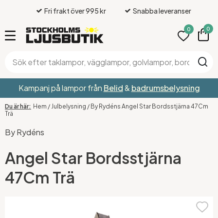
Fri frakt över 995 kr
Snabba leveranser
0
0
Kampanj på lampor från
Belid
&
badrumsbelysning
Hem
/
Julbelysning
/
By Rydéns Angel Star Bordsstjärna 47Cm
Trä
By Rydéns
Angel Star Bordsstjärna
47Cm Trä