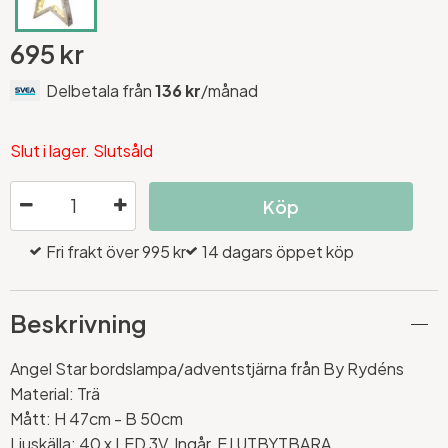
695 kr
Delbetala från
136 kr
/månad
Slut i lager. Slutsåld
Köp
Fri frakt över 995 kr
14 dagars öppet köp
Beskrivning
Angel Star bordslampa/adventstjärna från By Rydéns
Material: Trä
Mått: H 47cm - B 50cm
Ljuskälla: 40 x LED 3V, Ingår, EJ UTBYTBARA