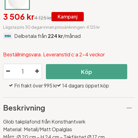
3 506 kr
Kampanj
4 125 kr
Lägsta pris 30 dagar innan prissänkningen: 4 125 kr
Delbetala från
224 kr
/månad
Beställningsvara. Leveranstid c:a 2-4 veckor
Köp
Fri frakt över 995 kr
14 dagars öppet köp
Beskrivning
Glob takplafond från Konsthantverk
Material: Metall/Matt Opalglas
Mått:
Ø 20 cm - H 24 cm - Takfästet
Ø 17 cm