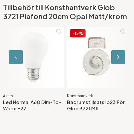
Tillbehör till Konsthantverk Glob
3721 Plafond 20cm Opal Matt/krom
-15%
Airam
Konsthantverk
G
Led Normal A60 Dim-To-
Badrumstillsats Ip23 För
A
Warm E27
Glob 3721 Mfl
L
D