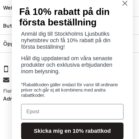
Webbshop
Få 10% rabatt på din
första beställning
Butik
Anmäl dig till Stockholms Ljusbutiks
nyhetsbrev och få 10% rabatt på din
Öppettider
första beställning!
Håll dig uppdaterad om våra senaste
produkter och exklusiva erbjudanden
08 - 654 29 00
inom belysning.
info@ljusbutik.se
*Rabattkoden gäller endast för varor till ordinarie
priser och går ej att kombinera med andra
Fler kontaktuppgifter »
rabattkoder.
Adress:
Kungsholmsgatan 6, 112 27 Stockholm
Email
Skicka mig en 10% rabattkod