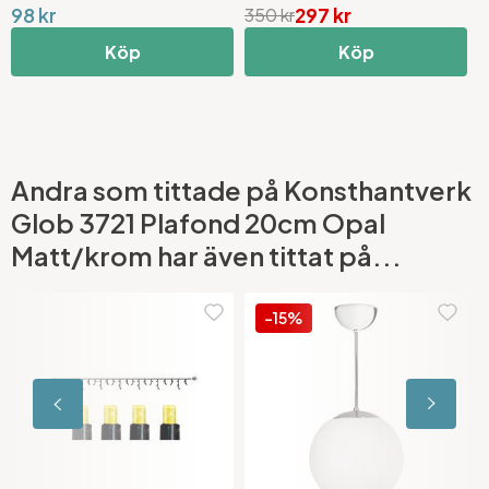
98 kr
297 kr
8
350 kr
Köp
Köp
Andra som tittade på Konsthantverk
Glob 3721 Plafond 20cm Opal
Matt/krom har även tittat på...
-15%