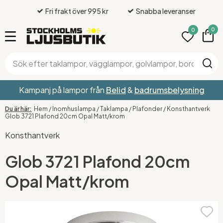
Fri frakt över 995 kr
Snabba leveranser
0
0
Kampanj på lampor från
Belid
&
badrumsbelysning
Hem
/
Inomhuslampa
/
Taklampa
/
Plafonder
/
Konsthantverk
Glob 3721 Plafond 20cm Opal Matt/krom
Konsthantverk
Glob 3721 Plafond 20cm
Opal Matt/krom