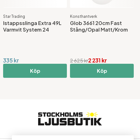
Star Trading
Konsthantverk
K
Istappsslinga Extra 49L
Glob 3661 20cm Fast
G
Varmvit System 24
Stång/Opal Matt/Krom
B
335 kr
2 231 kr
2 625 kr
2
Köp
Köp