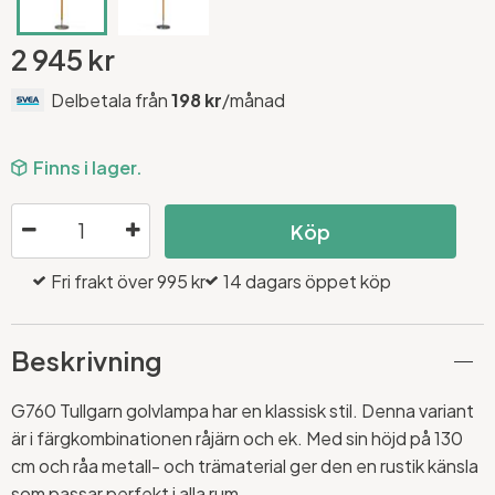
2 945 kr
Delbetala från
198 kr
/månad
Finns i lager.
Köp
Fri frakt över 995 kr
14 dagars öppet köp
Beskrivning
G760 Tullgarn golvlampa har en klassisk stil. Denna variant
är i färgkombinationen råjärn och ek. Med sin höjd på 130
cm och råa metall- och trämaterial ger den en rustik känsla
som passar perfekt i alla rum