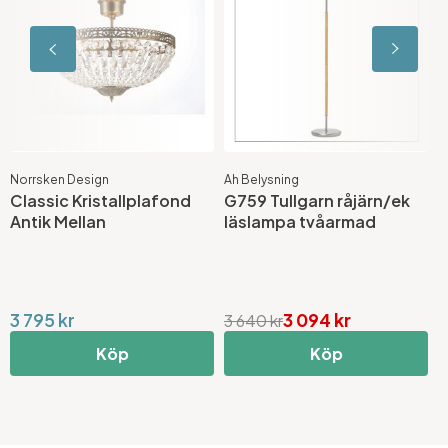
Norrsken Design
Ah Belysning
A
Classic Kristallplafond
G759 Tullgarn råjärn/ek
G
Antik Mellan
läslampa tvåarmad
g
3 795 kr
3 094 kr
1
3 640 kr
Köp
Köp