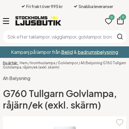
Fri frakt över 995 kr
Snabba leveranser
0
0
Kampanj på lampor från
Belid
&
badrumsbelysning
Hem
/
Inomhuslampa
/
Golvlampor
/
Ah Belysning G760 Tullgarn
Golvlampa, råjärn/ek (exkl. skärm)
Ah Belysning
G760 Tullgarn Golvlampa,
råjärn/ek (exkl. skärm)