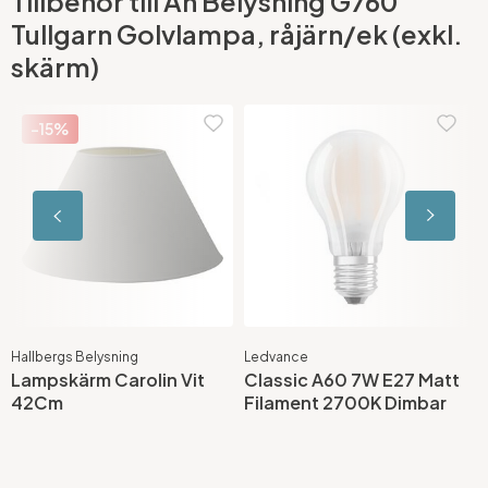
Tillbehör till Ah Belysning G760
Tullgarn Golvlampa, råjärn/ek (exkl.
skärm)
-15%
Hallbergs Belysning
Ledvance
A
Lampskärm Carolin Vit
Classic A60 7W E27 Matt
S
42Cm
Filament 2700K Dimbar
4
S