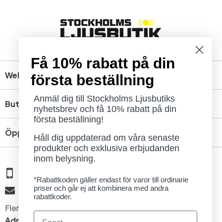
Få 10% rabatt på din
Webbshop
första beställning
Anmäl dig till Stockholms Ljusbutiks
Butik
nyhetsbrev och få 10% rabatt på din
första beställning!
Öppettider
Håll dig uppdaterad om våra senaste
produkter och exklusiva erbjudanden
inom belysning.
08 - 654 29 00
*Rabattkoden gäller endast för varor till ordinarie
priser och går ej att kombinera med andra
info@ljusbutik.se
rabattkoder.
Fler kontaktuppgifter »
Email
Adress:
Kungsholmsgatan 6, 112 27 Stockholm