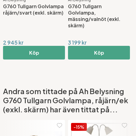
G760 Tullgarn Golvlampa
G760 Tullgarn
G
råjärn/svart (exkl. skärm)
Golvlampa,
G
mässing/valnöt (exkl.
(
skärm)
2 945 kr
3 199 kr
3
Köp
Köp
Andra som tittade på Ah Belysning
G760 Tullgarn Golvlampa, råjärn/ek
(exkl. skärm) har även tittat på...
-15%