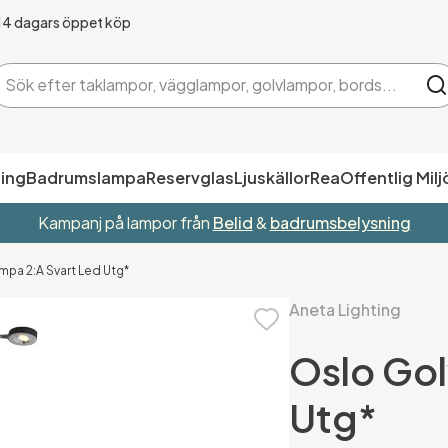
14 dagars öppet köp
ing
Badrumslampa
Reservglas
Ljuskällor
Rea
Offentlig Milj
Kampanj på lampor från
Belid
&
badrumsbelysning
mpa 2:A Svart Led Utg*
Aneta Lighting
Oslo Gol
Utg*