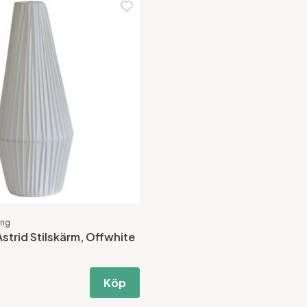
ing
trid Stilskärm, Offwhite
Köp