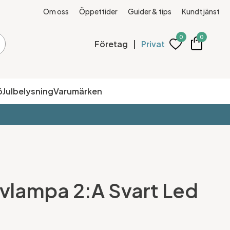
Om oss
Öppettider
Guider & tips
Kundtjänst
0
0
Företag
|
Privat
ö
Julbelysning
Varumärken
vlampa 2:A Svart Led