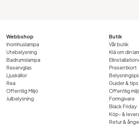
Webbshop
Butik
Inomhuslampa
Vår butik
Utebelysning
Klä om din l
Badrumslampa
Elinstallatio
Reservglas
Presentkort
Ljuskällor
Belysningspl
Rea
Guider & tips
Offentlig Miljö
Offentlig milj
Julbelysning
Formgivare
Black Friday
Köp- & levera
Retur & ånge