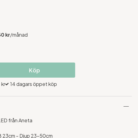
30 kr
/månad
Köp
 kr
14 dagars öppet köp
LED från Aneta
 B 23cm - Djup 23-50cm