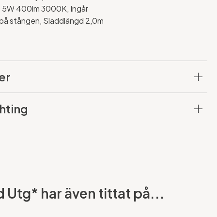
ED 5W 400lm 3000K, Ingår
på stången, Sladdlängd 2,0m
er
hting
Utg* har även tittat på...