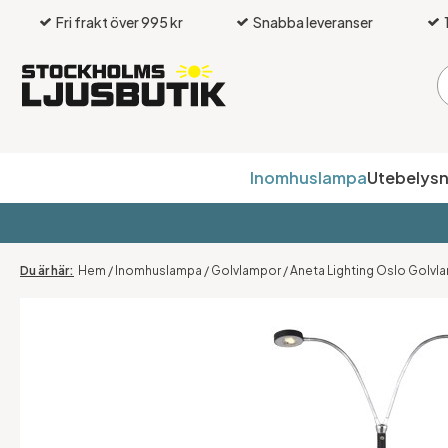
Fri frakt över 995 kr
Snabba leveranser
Inomhuslampa
Utebelysn
Hem
/
Inomhuslampa
/
Golvlampor
/
Aneta Lighting Oslo Golvla