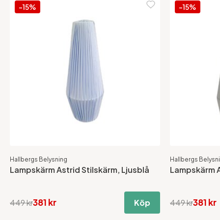
-15%
-15%
Hallbergs Belysning
Hallbergs Belysn
Lampskärm Astrid Stilskärm, Ljusblå
Lampskärm As
381 kr
381 kr
449 kr
Köp
449 kr