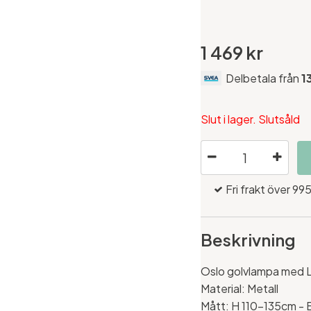
1 469 kr
Delbetala från
1
Slut i lager. Slutsåld
Fri frakt över 995
Beskrivning
Oslo golvlampa med 
Material: Metall
Mått: H 110-135cm -