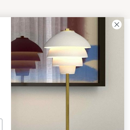
08 - 654 29 00
info@ljusbutik.se
Fler kontaktuppgifter »
Adress:
Kungsholmsgatan 6, 112 27
Stockholm