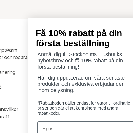
Få 10% rabatt på din
Öppettider
första beställning
Måndag - Torsdag: 11-18
ampskärm
Fredag - Lördag: 11-16
Anmäl dig till Stockholms Ljusbutiks
ner och reparationer
Söndag: Stängt
nyhetsbrev och få 10% rabatt på din
Lördag 1/8 stängt
första beställning!
anering
Håll dig uppdaterad om våra senaste
produkter och exklusiva erbjudanden
ö
inom belysning.
*Rabattkoden gäller endast för varor till ordinarie
priser och går ej att kombinera med andra
nsvillkor
rabattkoder.
rrätt
Email