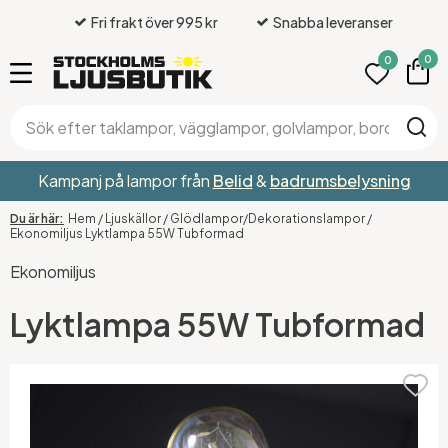
Fri frakt över 995 kr
Snabba leveranser
0
0
Kampanj på lampor från
Belid
&
badrumsbelysning
Hem
/
Ljuskällor
/
Glödlampor/Dekorationslampor
/
Ekonomiljus Lyktlampa 55W Tubformad
Ekonomiljus
Lyktlampa 55W Tubformad