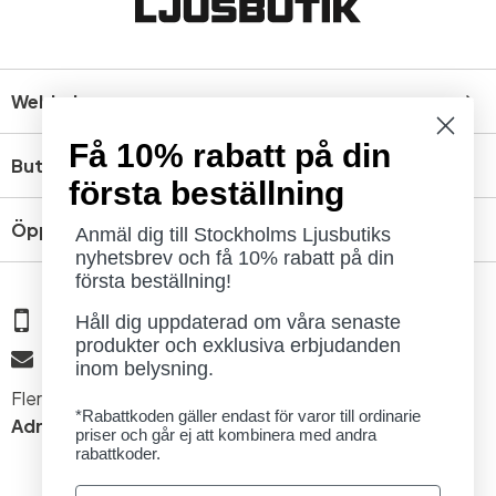
Webbshop
Få 10% rabatt på din
Butik
första beställning
Öppettider
Anmäl dig till Stockholms Ljusbutiks
nyhetsbrev och få 10% rabatt på din
första beställning!
08 - 654 29 00
Håll dig uppdaterad om våra senaste
produkter och exklusiva erbjudanden
info@ljusbutik.se
inom belysning.
Fler kontaktuppgifter »
*Rabattkoden gäller endast för varor till ordinarie
Adress:
Kungsholmsgatan 6, 112 27 Stockholm
priser och går ej att kombinera med andra
rabattkoder.
Email