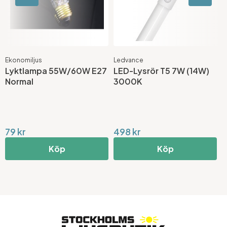
Ekonomiljus
Ledvance
S
Lyktlampa 55W/60W E27
LED-Lysrör T5 7W (14W)
S
Normal
3000K
E
(
79 kr
498 kr
1
Köp
Köp