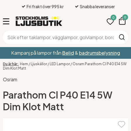
Fri frakt över 995 kr
Snabba leveranser
0
0
Kampanj på lampor från
Belid
&
badrumsbelysning
Hem
/
Ljuskällor
/
LED Lampor
/
Osram Parathom Cl P40 E14 5W
Dim Klot Matt
Osram
Parathom Cl P40 E14 5W
Dim Klot Matt