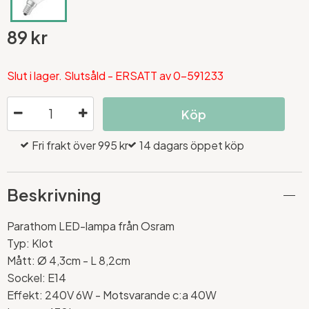
89 kr
Slut i lager. Slutsåld - ERSATT av 0-591233
Köp
Fri frakt över 995 kr
14 dagars öppet köp
Beskrivning
Parathom LED-lampa från Osram
Typ: Klot
Mått: Ø 4,3cm - L 8,2cm
Sockel: E14
Effekt: 240V 6W - Motsvarande c:a 40W