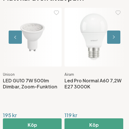
Unison
Airam
L
LED GU10 7W 500lm
Led Pro Normal A60 7,2W
P
Dimbar, Zoom-Funktion
E27 3000K
F
195 kr
119 kr
1
Köp
Köp