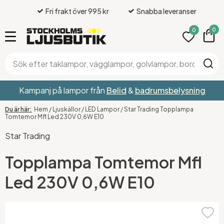
Fri frakt över 995 kr
Snabba leveranser
0
0
Kampanj på lampor från
Belid
&
badrumsbelysning
Hem
/
Ljuskällor
/
LED Lampor
/
Star Trading Topplampa
Tomtemor Mfl Led 230V 0,6W E10
Star Trading
Topplampa Tomtemor Mfl
Led 230V 0,6W E10