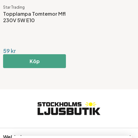
Star Trading
Topplampa Tomtemor Mfl
230V 5W E10
59 kr
Köp
Webbshop