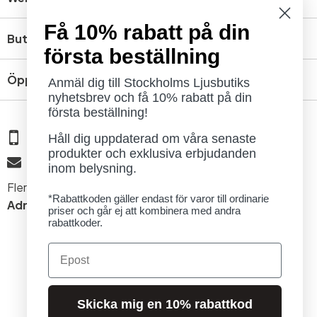
Få 10% rabatt på din
Butik
första beställning
Öppettider
Anmäl dig till Stockholms Ljusbutiks
nyhetsbrev och få 10% rabatt på din
första beställning!
08 - 654 29 00
Håll dig uppdaterad om våra senaste
produkter och exklusiva erbjudanden
info@ljusbutik.se
inom belysning.
Fler kontaktuppgifter »
*Rabattkoden gäller endast för varor till ordinarie
Adress:
Kungsholmsgatan 6, 112 27 Stockholm
priser och går ej att kombinera med andra
rabattkoder.
Email
Skicka mig en 10% rabattkod